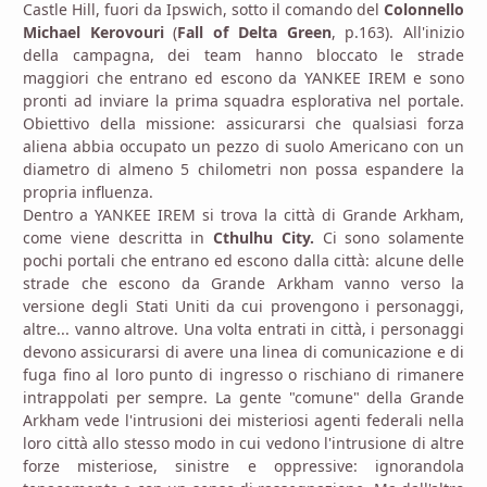
Castle Hill, fuori da Ipswich, sotto il comando del
Colonnello
Michael Kerovouri
(
Fall of Delta Green
, p.163). All'inizio
della campagna, dei team hanno bloccato le strade
maggiori che entrano ed escono da YANKEE IREM e sono
pronti ad inviare la prima squadra esplorativa nel portale.
Obiettivo della missione: assicurarsi che qualsiasi forza
aliena abbia occupato un pezzo di suolo Americano con un
diametro di almeno 5 chilometri non possa espandere la
propria influenza.
Dentro a YANKEE IREM si trova la città di Grande Arkham,
come viene descritta in
Cthulhu City.
Ci sono solamente
pochi portali che entrano ed escono dalla città: alcune delle
strade che escono da Grande Arkham vanno verso la
versione degli Stati Uniti da cui provengono i personaggi,
altre... vanno altrove. Una volta entrati in città, i personaggi
devono assicurarsi di avere una linea di comunicazione e di
fuga fino al loro punto di ingresso o rischiano di rimanere
intrappolati per sempre. La gente "comune" della Grande
Arkham vede l'intrusioni dei misteriosi agenti federali nella
loro città allo stesso modo in cui vedono l'intrusione di altre
forze misteriose, sinistre e oppressive: ignorandola