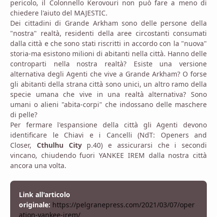
pericolo, il Colonnello Kerovouri non può fare a meno di
chiedere l'aiuto del MAJESTIC.
Dei cittadini di Grande Arkham sono delle persone della
"nostra" realtà, residenti della aree circostanti consumati
dalla città e che sono stati riscritti in accordo con la "nuova"
storia-ma esistono milioni di abitanti nella città. Hanno delle
controparti nella nostra realtà? Esiste una versione
alternativa degli Agenti che vive a Grande Arkham? O forse
gli abitanti della strana città sono unici, un altro ramo della
specie umana che vive in una realtà alternativa? Sono
umani o alieni "abita-corpi" che indossano delle maschere
di pelle?
Per fermare l'espansione della città gli Agenti devono
identificare le Chiavi e i Cancelli (NdT: Openers and
Closer,
Cthulhu City
p.40) e assicurarsi che i secondi
vincano, chiudendo fuori YANKEE IREM dalla nostra città
ancora una volta.
Link all'articolo
originale:
https://pelgranepress.com/2021/03/07/oper
ation-yankee-irem/