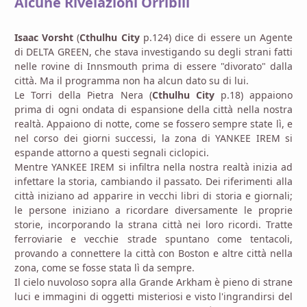
Alcune Rivelazioni Orribili
Isaac Vorsht
(
Cthulhu City
p.124) dice di essere un Agente
di DELTA GREEN, che stava investigando su degli strani fatti
nelle rovine di Innsmouth prima di essere "divorato" dalla
città. Ma il programma non ha alcun dato su di lui.
Le Torri della Pietra Nera (
Cthulhu City
p.18) appaiono
prima di ogni ondata di espansione della città nella nostra
realtà. Appaiono di notte, come se fossero sempre state lì, e
nel corso dei giorni successi, la zona di YANKEE IREM si
espande attorno a questi segnali ciclopici.
Mentre YANKEE IREM si infiltra nella nostra realtà inizia ad
infettare la storia, cambiando il passato. Dei riferimenti alla
città iniziano ad apparire in vecchi libri di storia e giornali;
le persone iniziano a ricordare diversamente le proprie
storie, incorporando la strana città nei loro ricordi. Tratte
ferroviarie e vecchie strade spuntano come tentacoli,
provando a connettere la città con Boston e altre città nella
zona, come se fosse stata lì da sempre.
Il cielo nuvoloso sopra alla Grande Arkham è pieno di strane
luci e immagini di oggetti misteriosi e visto l'ingrandirsi del