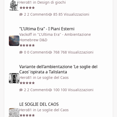
Hero81
in
Design di giochi
2 Commenti
85 Visualizzazioni
"L'Ultima Era" - I Piani Esterni
"L'Ultima Era" - I Piani Esterni
Vackoff
in
"L'Ultima Era" - Ambientazione
Homebrew D&D
0 Commenti
768 Visualizzazioni
Variante dell'ambientazione 'Le soglie del Caos' ispirata a Talisla
Variante dell'ambientazione 'Le soglie del
Caos' ispirata a Talislanta
Hero81
in
Le soglie del Caos
2 Commenti
100 Visualizzazioni
LE SOGLIE DEL CAOS
LE SOGLIE DEL CAOS
Hero81
in
Le soglie del Caos