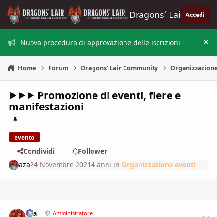
Vai al contenuto
Dragons´ Lair
Accedi
Nuova procedura di approvazione delle iscrizioni
Nas
Home
Forum
Dragons’ Lair Community
Organizzazione
⯈⯈⯈ Promozione di eventi, fiere e
manifestazioni
evento
Condividi
Follower
aza
24 Novembre 2021
4 anni
in
Organizzazione eventi
aza
comment_
Stati
Amministratore