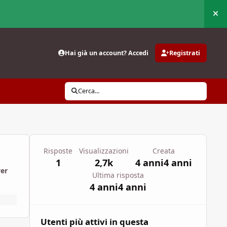
Nas
Hai già un account? Accedi
Registrati
Cerca...
Risposte
Visualizzazioni
Creata
1
2,7k
4 anni
4 anni
wer
Ultima risposta
4 anni
4 anni
Utenti più attivi in questa