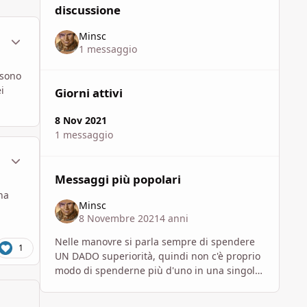
discussione
Minsc
ment_1778882
Statistiche Autore
1 messaggio
 sono
i
Giorni attivi
8 Nov 2021
1 messaggio
ment_1778885
Statistiche Autore
Messaggi più popolari
na
Minsc
8 Novembre 2021
4 anni
Nelle manovre si parla sempre di spendere
1
UN DADO superiorità, quindi non c'è proprio
modo di spenderne più d'uno in una singola
manovra