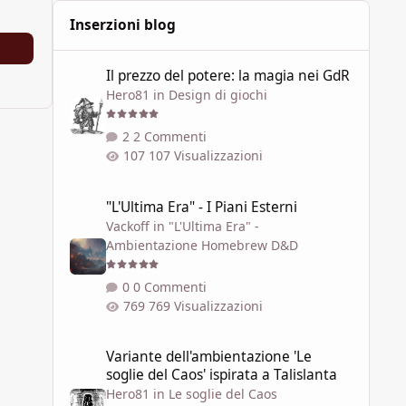
Inserzioni blog
Il prezzo del potere: la magia nei GdR
Il prezzo del potere: la magia nei GdR
Hero81
in
Design di giochi
2 Commenti
107 Visualizzazioni
"L'Ultima Era" - I Piani Esterni
"L'Ultima Era" - I Piani Esterni
Vackoff
in
"L'Ultima Era" -
Ambientazione Homebrew D&D
0 Commenti
769 Visualizzazioni
Variante dell'ambientazione 'Le soglie del Caos' ispirata a 
Variante dell'ambientazione 'Le
soglie del Caos' ispirata a Talislanta
Hero81
in
Le soglie del Caos