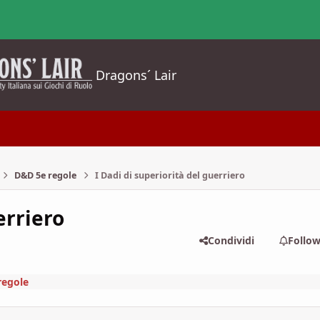
Dragons´ Lair
D&D 5e regole
I Dadi di superiorità del guerriero
erriero
Condividi
Follo
regole