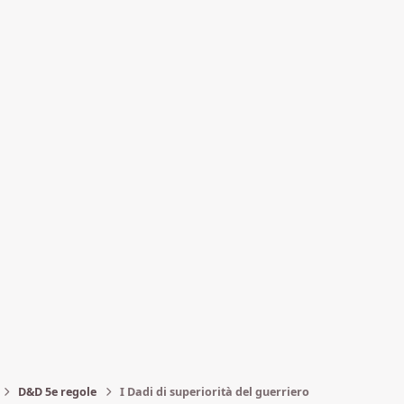
D&D 5e regole
I Dadi di superiorità del guerriero