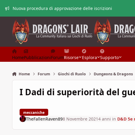
Vai al contenuto
Nuova procedura di approvazione delle iscrizioni
Home
Pubblicazioni
Forum
Risorse
Esplora
Supporto
Home
Forum
Giochi di Ruolo
Dungeons & Dragons
I Dadi di superiorità del gu
meccaniche
TheFallenRaven89
8 Novembre 2021
4 anni
in
D&D 5e 