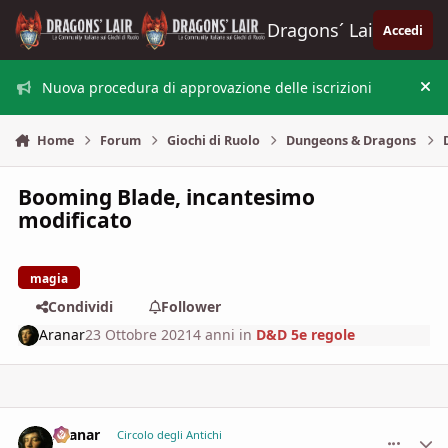
Vai al contenuto
Dragons´ Lair
Accedi
Nuova procedura di approvazione delle iscrizioni
Nas
Home
Forum
Giochi di Ruolo
Dungeons & Dragons
Booming Blade, incantesimo
modificato
magia
Condividi
Follower
Aranar
23 Ottobre 2021
4 anni
in
D&D 5e regole
Aranar
comment_
Stati
Circolo degli Antichi