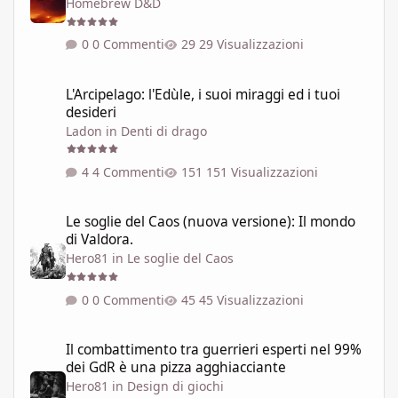
Homebrew D&D
0 Commenti
29 Visualizzazioni
L'Arcipelago: l'Edùle, i suoi miraggi ed i tuoi desideri
L'Arcipelago: l'Edùle, i suoi miraggi ed i tuoi
desideri
Ladon
in
Denti di drago
4 Commenti
151 Visualizzazioni
Le soglie del Caos (nuova versione): Il mondo di Valdora.
Le soglie del Caos (nuova versione): Il mondo
di Valdora.
Hero81
in
Le soglie del Caos
0 Commenti
45 Visualizzazioni
Il combattimento tra guerrieri esperti nel 99% dei GdR è una pi
Il combattimento tra guerrieri esperti nel 99%
dei GdR è una pizza agghiacciante
Hero81
in
Design di giochi