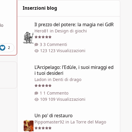
Inserzioni blog
Il prezzo del potere: la magia nei GdR
Il prezzo del potere: la magia nei GdR
do
Hero81
in
Design di giochi
3 Commenti
2
123 Visualizzazioni
L'Arcipelago: l'Edùle, i suoi miraggi ed i tuoi desideri
L'Arcipelago: l'Edùle, i suoi miraggi ed
i tuoi desideri
Ladon
in
Denti di drago
1 Commento
109 Visualizzazioni
Un po' di restauro
Un po' di restauro
Pippomaster92
in
La Torre del Mago