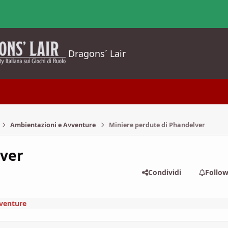
Dragons´ Lair
Ambientazioni e Avventure
Miniere perdute di Phandelver
lver
Condividi
Follo
venture