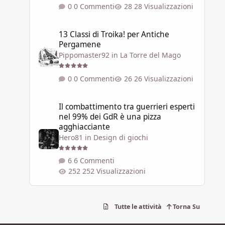
0 Commenti
28 Visualizzazioni
13 Classi di Troika! per Antiche Pergamene
13 Classi di Troika! per Antiche
Pergamene
Pippomaster92
in
La Torre del Mago
0 Commenti
26 Visualizzazioni
Il combattimento tra guerrieri esperti nel 99% dei GdR è 
Il combattimento tra guerrieri esperti
nel 99% dei GdR è una pizza
agghiacciante
Hero81
in
Design di giochi
6 Commenti
252 Visualizzazioni
Tutte le attività
Torna Su