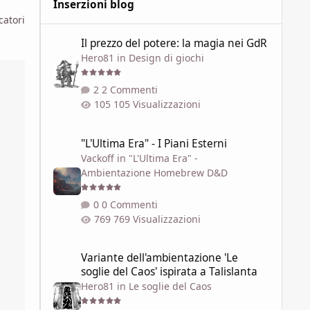
Inserzioni blog
catori
Il prezzo del potere: la magia nei GdR
Il prezzo del potere: la magia nei GdR
Hero81
in
Design di giochi
2 Commenti
105 Visualizzazioni
"L'Ultima Era" - I Piani Esterni
"L'Ultima Era" - I Piani Esterni
Vackoff
in
"L'Ultima Era" -
Ambientazione Homebrew D&D
0 Commenti
769 Visualizzazioni
Variante dell'ambientazione 'Le soglie del Caos' ispirata a 
Variante dell'ambientazione 'Le
soglie del Caos' ispirata a Talislanta
Hero81
in
Le soglie del Caos