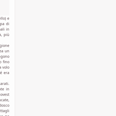
llo) e
ppa di
ali in
à, più
egione
rea un
ngono
o fino
a volo
hé era
arati.
ate in
 ovest
ucate,
 Bosco
ttagli