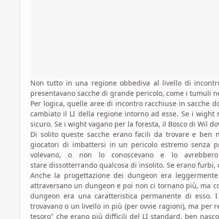
Non tutto in una regione obbediva al livello di incontr
presentavano sacche di grande pericolo, come i tumuli nel
Per logica, quelle aree di incontro racchiuse in sacche d
cambiato il LI della regione intorno ad esse. Se i wight
sicuro. Se i wight vagano per la foresta, il Bosco di Wil d
Di solito queste sacche erano facili da trovare e ben n
giocatori di imbattersi in un pericolo estremo senza p
volevano, o non lo conoscevano e lo avrebbero 
stare dissotterrando qualcosa di insolito. Se erano furbi,
Anche la progettazione dei dungeon era leggermente 
attraversano un dungeon e poi non ci tornano più, ma 
dungeon era una caratteristica permanente di esso. I
trovavano o un livello in più (per ovvie ragioni), ma per
tesoro" che erano più difficili del LI standard, ben na