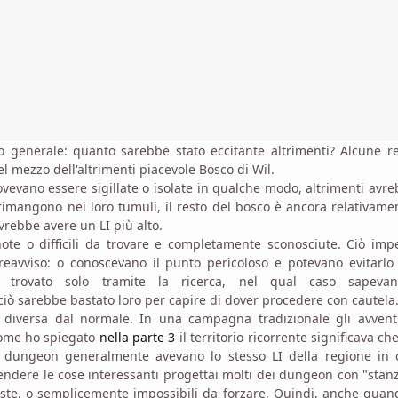
o generale: quanto sarebbe stato eccitante altrimenti? Alcune r
 mezzo dell'altrimenti piacevole Bosco di Wil.
ovevano essere sigillate o isolate in qualche modo, altrimenti avr
 rimangono nei loro tumuli, il resto del bosco è ancora relativame
ovrebbe avere un LI più alto.
ote o difficili da trovare e completamente sconosciute. Ciò imp
reavviso: o conoscevano il punto pericoloso e potevano evitarlo
trovato solo tramite la ricerca, nel qual caso sapeva
 ciò sarebbe bastato loro per capire di dover procedere con cautela
diversa dal normale. In una campagna tradizionale gli avventu
come ho spiegato
nella parte 3
il territorio ricorrente significava ch
 dungeon generalmente avevano lo stesso LI della regione in c
 rendere le cose interessanti progettai molti dei dungeon con "stan
scoste, o semplicemente impossibili da forzare. Quindi, anche qua