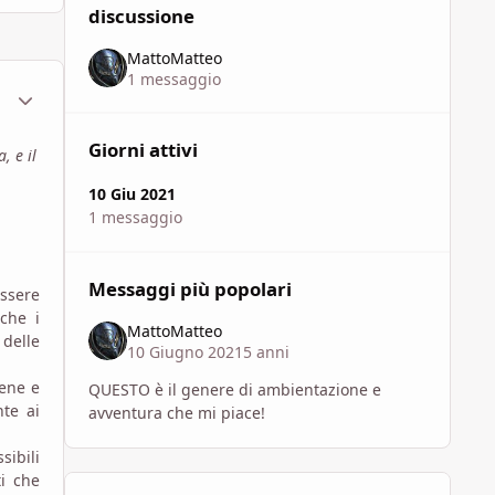
discussione
MattoMatteo
1 messaggio
ment_1762276
Statistiche Autore
Giorni attivi
, e il
10 Giu 2021
1 messaggio
Messaggi più popolari
ssere
nche i
MattoMatteo
delle
10 Giugno 2021
5 anni
bene e
QUESTO è il genere di ambientazione e
nte ai
avventura che mi piace!
ibili
ti che