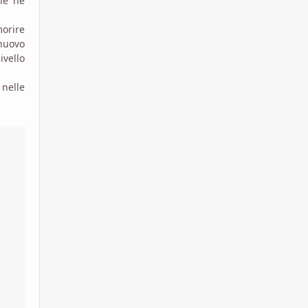
che ne
morire
 nuovo
ivello
 nelle