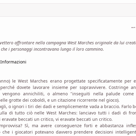
com
 dovettero affrontare nella campagna West Marches originale da lui creata
i che i personaggi incontravano lungo il loro cammino.
 Informazioni
ranno) le West Marches erano progettate specificatamente per e
a perché dovete lavorare insieme per sopravvivere. Costringe a
e vengono annichiliti, o almeno "inseguiti nella palude come 
lle grotte dei coboldi, e un citazione ricorrente nel gioco).
i, o ignori i tiri dei dadi e semplicemente vada a braccio. Farlo 
a di tutto ciò nelle West Marches: lanciavo tutti i dadi di fro
eravate beccati un critico, vi eravate beccati un critico.
provvisa? Sì, ma avere conseguenze forti e abbastanza infless
che i giocatori potevano davvero prendere decisioni intelligen