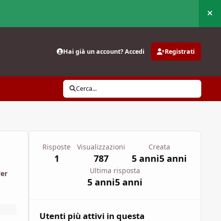
Nas
Hai già un account? Accedi
Registrati
Cerca...
Risposte
Visualizzazioni
Creata
1
787
5 anni
5 anni
Ultima risposta
wer
5 anni
5 anni
Utenti più attivi in questa