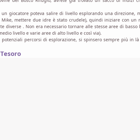
ovine del Bosco Rifugio, avrete già trovato un sacco di indizi 
 un giocatore poteva salire di livello esplorando una direzione, 
ce Mike, mettere due idre è stato crudele), quindi iniziare con un
e diverse . Non era necessario tornare alle stesse aree di basso l
dio livello e varie aree di alto livello e così via).
 potenziali percorsi di esplorazione, si spinsero sempre più in là
 Tesoro