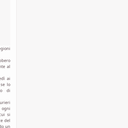
egioni
ebbero
nte al
edì ai
 se lo
no di
.
rieri
e ogni
ui si
ze del
ndo un