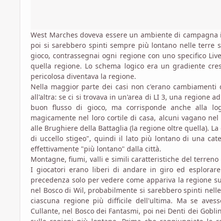
West Marches doveva essere un ambiente di campagna in cu
poi si sarebbero spinti sempre più lontano nelle terre 
gioco, contrassegnai ogni regione con uno specifico Livel
quella regione. Lo schema logico era un gradiente cresce
pericolosa diventava la regione.
Nella maggior parte dei casi non c'erano cambiamenti dr
all'altra: se ci si trovava in un'area di LI 3, una regione
buon flusso di gioco, ma corrisponde anche alla l
magicamente nel loro cortile di casa, alcuni vagano nel 
alle Brughiere della Battaglia (la regione oltre quella). 
di uccello stigeo", quindi il lato più lontano di una c
effettivamente "più lontano" dalla città.
Montagne, fiumi, valli e simili caratteristiche del terre
I giocatori erano liberi di andare in giro ed esplorar
precedenza solo per vedere come appariva la regione su
nel Bosco di Wil, probabilmente si sarebbero spinti nelle
ciascuna regione più difficile dell'ultima. Ma se aves
Cullante, nel Bosco dei Fantasmi, poi nei Denti dei Gobli