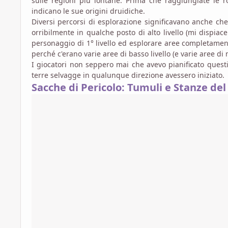
sulle regioni più lontane. Prima che raggiungiate le r
indicano le sue origini druidiche.
Diversi percorsi di esplorazione significavano anche che
orribilmente in qualche posto di alto livello (mi dispia
personaggio di 1° livello ed esplorare aree completament
perché c'erano varie aree di basso livello (e varie aree di me
I giocatori non seppero mai che avevo pianificato questi
terre selvagge in qualunque direzione avessero iniziato.
Sacche di Pericolo: Tumuli e Stanze del