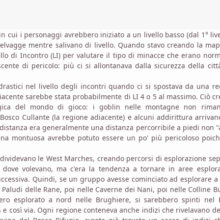
i i personaggi avrebbero iniziato a un livello basso (dal 1° live
selvagge mentre salivano di livello. Quando stavo creando la ma
lo di Incontro (LI) per valutare il tipo di minacce che erano norm
nte di pericolo: più ci si allontanava dalla sicurezza della citt
astici nel livello degli incontri quando ci si spostava da una r
 adiacente sarebbe stata probabilmente di LI 4 o 5 al massimo. Ciò c
ogica del mondo di gioco: i goblin nelle montagne non rima
Bosco Cullante (la regione adiacente) e alcuni addirittura arrivan
La distanza era generalmente una distanza percorribile a piedi non "
atena montuosa avrebbe potuto essere un po' più pericoloso poic
no dividevano le West Marches, creando percorsi di esplorazione sep
e dove volevano, ma c'era la tendenza a tornare in aree esplor
ccessiva. Quindi, se un gruppo avesse cominciato ad esplorare a
 Paludi delle Rane, poi nelle Caverne dei Nani, poi nelle Colline B
sero esplorato a nord nelle Brughiere, si sarebbero spinti nel
n e così via. Ogni regione conteneva anche indizi che rivelavano de