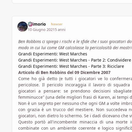
Grimorio
Newser
10 Giugno 2021
5 anni
Ben Robbins ci spiega i rischi e le sfide che i suoi giocatori
modo in cui lui come GM calcolasse la pericolosità dei mostr
Grandi Esperimenti: West Marches
Grandi Esperimenti: West Marches - Parte 2: Condividere
Grandi Esperimenti: West Marches - Parte 3: Riciclare
Articolo di Ben Robbins del 09 Dicembre 2007
Come ho già detto (e tutti i giocatori ve lo conferme
pericolose. Il pericolo incoraggia il lavoro di squadr
giocatori a pensare: se prendono decisioni sbagliat
femminucce" (una delle migliori frasi di Karen, ai tempi de
Non è un segreto per nessuno che ogni GM a volte imbrogl
con grazia è un trucco del mestiere. Non succedeva null
giocatori, non dietro lo schermo. Se i dadi dicevano che vi 
Questo portò all'incombente minaccia di una morte im
combinate con un ambiente coerente e logico significò 