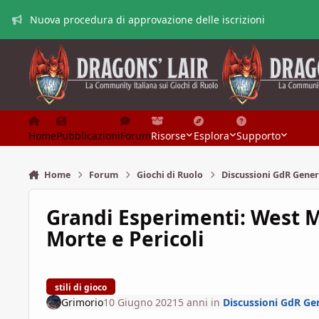
Vai al contenuto
Nuova procedura di approvazione delle iscrizioni
Home
Pubblicazioni
Forum
Risorse
Esplora
Supporto
Home
Forum
Giochi di Ruolo
Discussioni GdR Gener
Grandi Esperimenti: West M
Morte e Pericoli
stili di gioco
Grimorio
10 Giugno 2021
5 anni
in
Discussioni GdR Ge