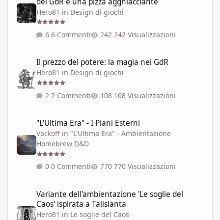
dei GdR è una pizza agghiacciante
Hero81
in
Design di giochi
6 Commenti
242 Visualizzazioni
Il prezzo del potere: la magia nei GdR
Il prezzo del potere: la magia nei GdR
Hero81
in
Design di giochi
2 Commenti
108 Visualizzazioni
"L'Ultima Era" - I Piani Esterni
"L'Ultima Era" - I Piani Esterni
Vackoff
in
"L'Ultima Era" - Ambientazione
Homebrew D&D
0 Commenti
770 Visualizzazioni
Variante dell'ambientazione 'Le soglie del Caos' ispirata a Talisla
Variante dell'ambientazione 'Le soglie del
Caos' ispirata a Talislanta
Hero81
in
Le soglie del Caos