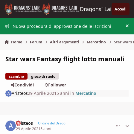
Vai al contenuto
Dragons´ Lair
Accedi
Nuova procedura di approvazione delle iscrizioni
Nas
Home
Forum
Altri argomenti
Mercatino
Star wars 
Star wars Fantasy flight lotto manuali
scambio
gioco di ruolo
Condividi
Follower
Aristeos
29 Aprile 2021
5 anni
in
Mercatino
Aristeos
comment_
Stati
Ordine del Drago
29 Aprile 2021
5 anni