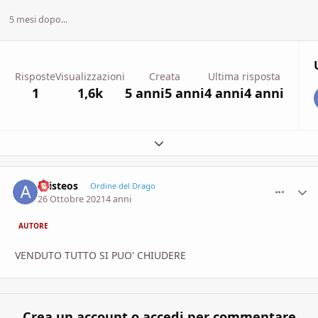
5 mesi dopo...
Risposte
Visualizzazioni
Creata
Ultima risposta
1
1,6k
5 anni
5 anni
4 anni
4 anni
Espandi panoramica del topic
Aristeos
comment_
Stati
Ordine del Drago
26 Ottobre 2021
4 anni
AUTORE
VENDUTO TUTTO SI PUO' CHIUDERE
Crea un account o accedi per commentare