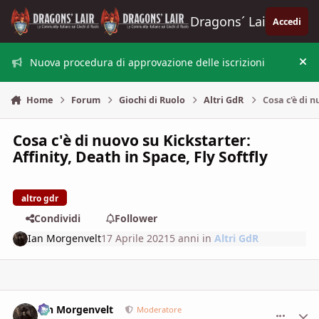
Vai al contenuto
Dragons´ Lair
Accedi
Nuova procedura di approvazione delle iscrizioni
Nas
Home
Forum
Giochi di Ruolo
Altri GdR
Cosa c'è di n
Cosa c'è di nuovo su Kickstarter:
Affinity, Death in Space, Fly Softfly
altro gdr
Condividi
Follower
Ian Morgenvelt
17 Aprile 2021
5 anni
in
Altri GdR
Ian Morgenvelt
comment_
Stati
Moderatore