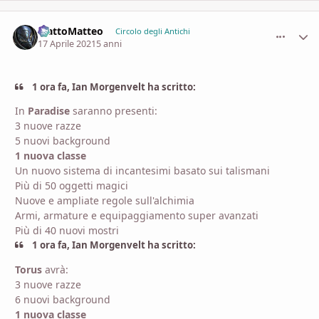
MattoMatteo
comment_
Stati
Circolo degli Antichi
17 Aprile 2021
5 anni
1 ora fa, Ian Morgenvelt ha scritto:
In
Paradise
saranno presenti:
3 nuove razze
5 nuovi background
1 nuova classe
Un nuovo sistema di incantesimi basato sui talismani
Più di 50 oggetti magici
Nuove e ampliate regole sull'alchimia
Armi, armature e equipaggiamento super avanzati
Più di 40 nuovi mostri
1 ora fa, Ian Morgenvelt ha scritto:
Torus
avrà:
3 nuove razze
6 nuovi background
1 nuova classe