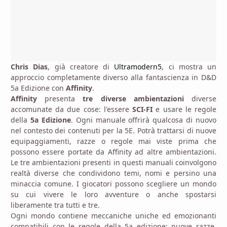
Chris Dias
, già creatore di
Ultramodern5
, ci mostra un
approccio completamente diverso alla fantascienza in D&D
5a Edizione con
Affinity
.
Affinity
presenta
tre diverse ambientazioni
diverse
accomunate da due cose: l'essere
SCI-FI
e usare le regole
della
5a Edizione
. Ogni manuale offrirà qualcosa di nuovo
nel contesto dei contenuti per la 5E. Potrà trattarsi di nuove
equipaggiamenti, razze o regole mai viste prima che
possono essere portate da Affinity ad altre ambientazioni.
Le tre ambientazioni presenti in questi manuali coinvolgono
realtà diverse che condividono temi, nomi e persino una
minaccia comune. I giocatori possono scegliere un mondo
su cui vivere le loro avventure o anche spostarsi
liberamente tra tutti e tre.
Ogni mondo contiene meccaniche uniche ed emozionanti
compatibili con le regole della 5a edizione: nuove razze,