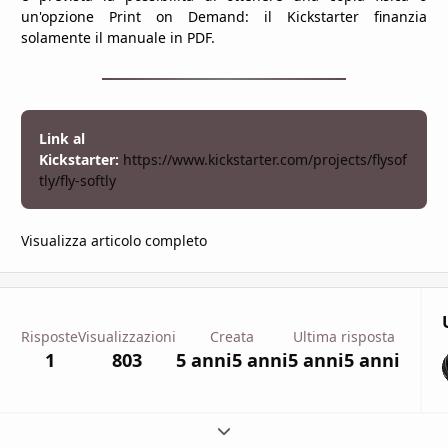
un'opzione Print on Demand: il Kickstarter finanzia
solamente il manuale in PDF.
Link al
Kickstarter:
https://www.kickstarter.com/projects/flysof
tly/fly-softly
Visualizza articolo completo
Risposte
Visualizzazioni
Creata
Ultima risposta
1
803
5 anni
5 anni
5 anni
5 anni
Espandi panoramica del topic