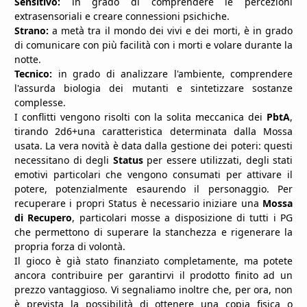
Sensitivo:
in grado di comprendere le percezioni
extrasensoriali e creare connessioni psichiche.
Strano:
a metà tra il mondo dei vivi e dei morti, è in grado
di comunicare con più facilità con i morti e volare durante la
notte.
Tecnico:
in grado di analizzare l'ambiente, comprendere
l'assurda biologia dei mutanti e sintetizzare sostanze
complesse.
I conflitti vengono risolti con la solita meccanica dei
PbtA
,
tirando 2d6+una caratteristica determinata dalla Mossa
usata. La vera novità è data dalla gestione dei poteri: questi
necessitano di degli
Status
per essere utilizzati, degli stati
emotivi particolari che vengono consumati per attivare il
potere, potenzialmente esaurendo il personaggio. Per
recuperare i propri Status è necessario iniziare una
Mossa
di Recupero
, particolari mosse a disposizione di tutti i PG
che permettono di superare la stanchezza e rigenerare la
propria forza di volontà.
Il gioco è già stato finanziato completamente, ma potete
ancora contribuire per garantirvi il prodotto finito ad un
prezzo vantaggioso. Vi segnaliamo inoltre che, per ora, non
è prevista la possibilità di ottenere una copia fisica o