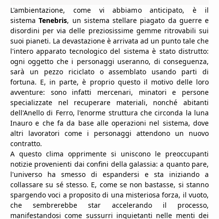
L'ambientazione, come vi abbiamo anticipato, è il
sistema
Tenebris
, un sistema stellare piagato da guerre e
disordini per via delle preziosissime gemme ritrovabili sui
suoi pianeti. La devastazione è arrivata ad un punto tale che
l'intero apparato tecnologico del sistema è stato distrutto:
ogni oggetto che i personaggi useranno, di conseguenza,
sarà un pezzo riciclato o assemblato usando parti di
fortuna. E, in parte, è proprio questo il motivo delle loro
avventure: sono infatti mercenari, minatori e persone
specializzate nel recuperare materiali, nonché abitanti
dell'Anello di Ferro, l'enorme struttura che circonda la luna
Inauro e che fa da base alle operazioni nel sistema, dove
altri lavoratori come i personaggi attendono un nuovo
contratto.
A questo clima opprimente si uniscono le preoccupanti
notizie provenienti dai confini della galassia: a quanto pare,
l'universo ha smesso di espandersi e sta iniziando a
collassare su sé stesso. E, come se non bastasse, si stanno
spargendo voci a proposito di una misteriosa forza, il vuoto,
che sembrerebbe star accelerando il processo,
manifestandosi come sussurri inquietanti nelle menti dei