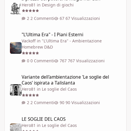
Hero81
in
Design di giochi
2 Commenti
67 Visualizzazioni
"L'Ultima Era" - I Piani Esterni
"L'Ultima Era" - I Piani Esterni
Vackoff
in
"L'Ultima Era" - Ambientazione
Homebrew D&D
0 Commenti
767 Visualizzazioni
Variante dell'ambientazione 'Le soglie del Caos' ispirata a Talisla
Variante dell'ambientazione 'Le soglie del
Caos' ispirata a Talislanta
Hero81
in
Le soglie del Caos
2 Commenti
90 Visualizzazioni
LE SOGLIE DEL CAOS
LE SOGLIE DEL CAOS
Hero81
in
Le soglie del Caos