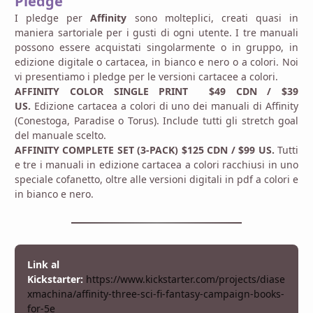
Pledge
I pledge per
Affinity
sono molteplici, creati quasi in
maniera sartoriale per i gusti di ogni utente. I tre manuali
possono essere acquistati singolarmente o in gruppo, in
edizione digitale o cartacea, in bianco e nero o a colori. Noi
vi presentiamo i pledge per le versioni cartacee a colori.
AFFINITY COLOR SINGLE PRINT $49 CDN / $39
US.
Edizione cartacea a colori di uno dei manuali di Affinity
(Conestoga, Paradise o Torus). Include tutti gli stretch goal
del manuale scelto.
AFFINITY COMPLETE SET (3-PACK) $125 CDN / $99 US.
Tutti
e tre i manuali in edizione cartacea a colori racchiusi in uno
speciale cofanetto, oltre alle versioni digitali in pdf a colori e
in bianco e nero.
Link al
Kickstarter:
https://www.kickstarter.com/projects/diase
xmachina/affinity-three-sci-fi-fantasy-campaign-books-
for-5e