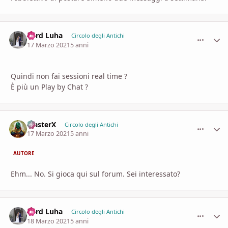
Lord Luha
comment_
Stati
Circolo degli Antichi
17 Marzo 2021
5 anni
Quindi non fai sessioni real time ?
È più un Play by Chat ?
MasterX
comment_
Stati
Circolo degli Antichi
17 Marzo 2021
5 anni
AUTORE
Ehm... No. Si gioca qui sul forum. Sei interessato?
Lord Luha
comment_
Stati
Circolo degli Antichi
18 Marzo 2021
5 anni