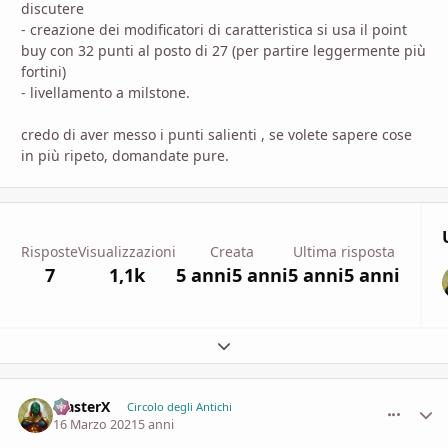
discutere
- creazione dei modificatori di caratteristica si usa il point
buy con 32 punti al posto di 27 (per partire leggermente più
fortini)
- livellamento a milstone.
credo di aver messo i punti salienti , se volete sapere cose
in più ripeto, domandate pure.
Risposte
Visualizzazioni
Creata
Ultima risposta
7
1,1k
5 anni
5 anni
5 anni
5 anni
Espandi panoramica del topic
MasterX
comment_
Stati
Circolo degli Antichi
16 Marzo 2021
5 anni