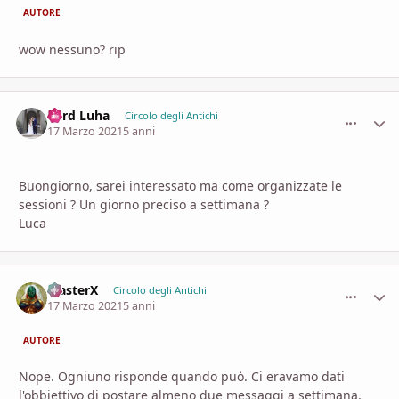
AUTORE
wow nessuno? rip
Lord Luha
comment_
Stati
Circolo degli Antichi
17 Marzo 2021
5 anni
Buongiorno, sarei interessato ma come organizzate le
sessioni ? Un giorno preciso a settimana ?
Luca
MasterX
comment_
Stati
Circolo degli Antichi
17 Marzo 2021
5 anni
AUTORE
Nope. Ogniuno risponde quando può. Ci eravamo dati
l'obbiettivo di postare almeno due messaggi a settimana.