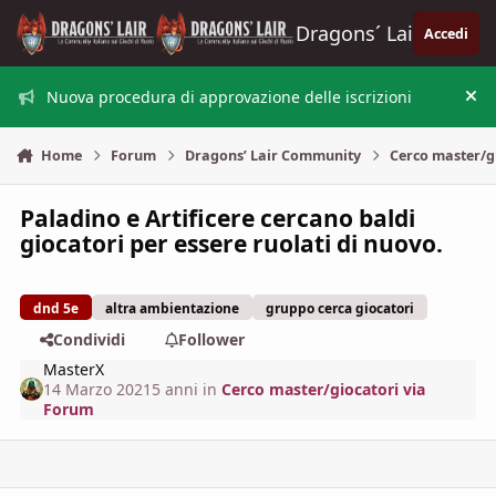
Vai al contenuto
Dragons´ Lair
Accedi
Nuova procedura di approvazione delle iscrizioni
Nas
Home
Forum
Dragons’ Lair Community
Cerco master/g
Paladino e Artificere cercano baldi
giocatori per essere ruolati di nuovo.
dnd 5e
altra ambientazione
gruppo cerca giocatori
Condividi
Follower
MasterX
14 Marzo 2021
5 anni
in
Cerco master/giocatori via
Forum