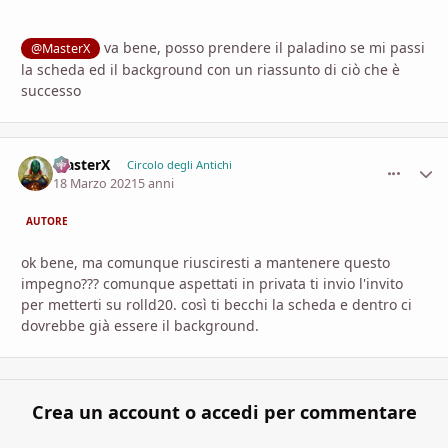
va bene, posso prendere il paladino se mi passi
@MasterX
la scheda ed il background con un riassunto di ciò che è
successo
MasterX
comment_
Stati
Circolo degli Antichi
18 Marzo 2021
5 anni
AUTORE
ok bene, ma comunque riusciresti a mantenere questo
impegno??? comunque aspettati in privata ti invio l'invito
per metterti su rolld20. così ti becchi la scheda e dentro ci
dovrebbe già essere il background.
Crea un account o accedi per commentare