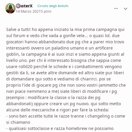
MasterX
comment_
Stati
Circolo degli Antichi
14 Marzo 2021
5 anni
Salve a tutti! ho appena iniziato la mia prima campagna qui
sul forum e vedo che vada a gonfie vele... o quasi lol. due
giocatori hanno abbandonato due pg che a parer mio trovo
interessanti ovvero un paladino umano e un artificere
goblin, la campagna è ai suoi inizi e siamo appena giunti al
livello uno. per chi è interessato bisogna che sappia come
usare rolld20 perché le schede e i combattimenti vengono
gestiti da li, se avete altre domande ed altro siate pur liberi
di domandare qui sotto e vediamo di chiarirci. poi se
proprio l'ide di giocare pg che non sono vostri (ammetto che
non piace nemmeno a me) siate liberi di modificare i pg
(esempio : modificare la classe o la razza dei pg
abbandonati) oppure creare un pg nuovo. qui sotto metto
alcune delle meccaniche e rigori per fare la scheda:
- sono ben accette tutte le razze tranne i changeling o come
si chiamano
- qualsiasi sottoclasse e razza homebrew ne possiamo