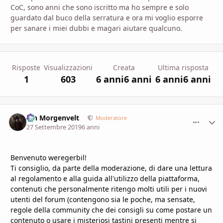
CoC, sono anni che sono iscritto ma ho sempre e solo
guardato dal buco della serratura e ora mi voglio esporre
per sanare i miei dubbi e magari aiutare qualcuno.
Risposte
Visualizzazioni
Creata
Ultima risposta
1
603
6 anni
6 anni
6 anni
6 anni
Ian Morgenvelt
comment_
Stati
Moderatore
27 Settembre 2019
6 anni
Benvenuto weregerbil!
Ti consiglio, da parte della moderazione, di dare una lettura
al
regolamento
e alla
guida all'utilizzo della piattaforma
,
contenuti che personalmente ritengo molti utili per i nuovi
utenti del forum (contengono sia le poche, ma sensate,
regole della community che dei consigli su come postare un
contenuto o usare i misteriosi tastini presenti mentre si