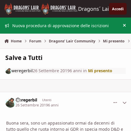
Vai al contenuto
Dragons´ Lair
Accedi
Nuova procedura di approvazione delle iscrizioni
Nas
Home
Forum
Dragons’ Lair Community
Mi presento
Salve a Tutti
weregerbil
26 Settembre 2019
6 anni
in
Mi presento
weregerbil
comment_
Stati
Utenti
26 Settembre 2019
6 anni
Buona sera, sono un appassionato ormai da decenni di
tutto quello che ruota intorno ai GDR in specia modo D&D e