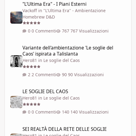
"L'Ultima Era" - I Piani Esterni
Vackoff
in
"L'Ultima Era" - Ambientazione
Homebrew D&D
0 Commenti
767 Visualizzazioni
Variante dell'ambientazione 'Le soglie del Caos' ispirata a Talisla
Variante dell'ambientazione 'Le soglie del
Caos' ispirata a Talislanta
Hero81
in
Le soglie del Caos
2 Commenti
90 Visualizzazioni
LE SOGLIE DEL CAOS
LE SOGLIE DEL CAOS
Hero81
in
Le soglie del Caos
0 Commenti
140 Visualizzazioni
SEI REALTÀ DELLA RETE DELLE SOGLIE
SEI REALTÀ DELLA RETE DELLE SOGLIE
Hero81
in
Le soglie del Caos