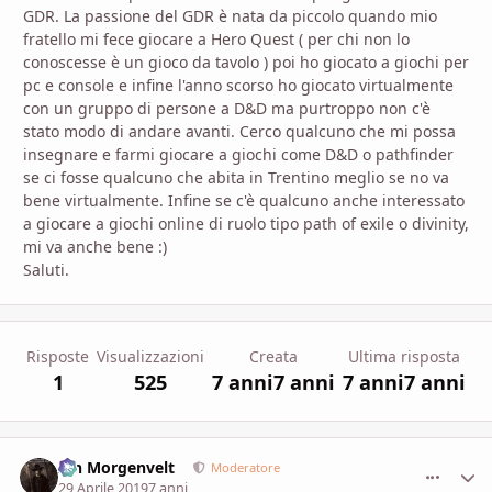
GDR. La passione del GDR è nata da piccolo quando mio
fratello mi fece giocare a Hero Quest ( per chi non lo
conoscesse è un gioco da tavolo ) poi ho giocato a giochi per
pc e console e infine l'anno scorso ho giocato virtualmente
con un gruppo di persone a D&D ma purtroppo non c'è
stato modo di andare avanti. Cerco qualcuno che mi possa
insegnare e farmi giocare a giochi come D&D o pathfinder
se ci fosse qualcuno che abita in Trentino meglio se no va
bene virtualmente. Infine se c'è qualcuno anche interessato
a giocare a giochi online di ruolo tipo path of exile o divinity,
mi va anche bene
:)
Saluti.
Risposte
Visualizzazioni
Creata
Ultima risposta
1
525
7 anni
7 anni
7 anni
7 anni
Ian Morgenvelt
comment_
Stati
Moderatore
29 Aprile 2019
7 anni