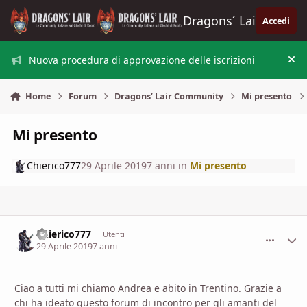
Vai al contenuto
Dragons´ Lair
Accedi
Nuova procedura di approvazione delle iscrizioni
Nas
Home
Forum
Dragons’ Lair Community
Mi presento
Mi presento
Chierico777
29 Aprile 2019
7 anni
in
Mi presento
Chierico777
comment_
Stati
Utenti
29 Aprile 2019
7 anni
Ciao a tutti mi chiamo Andrea e abito in Trentino. Grazie a
chi ha ideato questo forum di incontro per gli amanti del