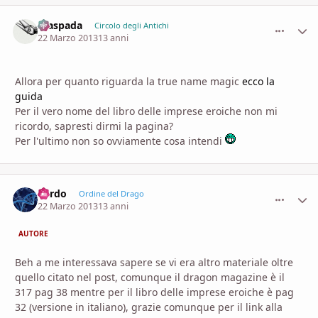
Alaspada
comment_
Stati
Circolo degli Antichi
22 Marzo 2013
13 anni
Allora per quanto riguarda la true name magic
ecco la
guida
Per il vero nome del libro delle imprese eroiche non mi
ricordo, sapresti dirmi la pagina?
Per l'ultimo non so ovviamente cosa intendi
Pardo
comment_
Stati
Ordine del Drago
22 Marzo 2013
13 anni
AUTORE
Beh a me interessava sapere se vi era altro materiale oltre
quello citato nel post, comunque il dragon magazine è il
317 pag 38 mentre per il libro delle imprese eroiche è pag
32 (versione in italiano), grazie comunque per il link alla