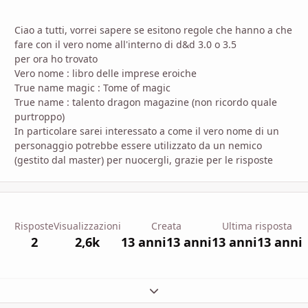
Ciao a tutti, vorrei sapere se esitono regole che hanno a che
fare con il vero nome all'interno di d&d 3.0 o 3.5
per ora ho trovato
Vero nome : libro delle imprese eroiche
True name magic : Tome of magic
True name : talento dragon magazine (non ricordo quale
purtroppo)
In particolare sarei interessato a come il vero nome di un
personaggio potrebbe essere utilizzato da un nemico
(gestito dal master) per nuocergli, grazie per le risposte
Risposte
Visualizzazioni
Creata
Ultima risposta
2
2,6k
13 anni
13 anni
13 anni
13 anni
Espandi panoramica del topic