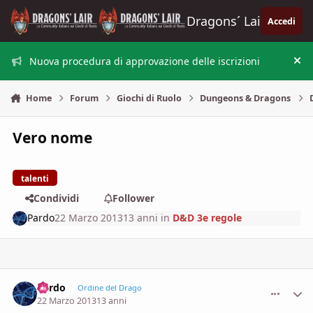
Vai al contenuto
Dragons´ Lair
Accedi
Nuova procedura di approvazione delle iscrizioni
Nas
Home
Forum
Giochi di Ruolo
Dungeons & Dragons
Vero nome
talenti
Condividi
Follower
Pardo
22 Marzo 2013
13 anni
in
D&D 3e regole
Pardo
comment_
Stati
Ordine del Drago
22 Marzo 2013
13 anni