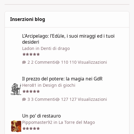
Inserzioni blog
L'Arcipelago: l'Edùle, i suoi miraggi ed i tuoi desideri
L'Arcipelago: l'Edùle, i suoi miraggi ed i tuoi
desideri
Ladon
in
Denti di drago
2 Commenti
110 Visualizzazioni
Il prezzo del potere: la magia nei GdR
Il prezzo del potere: la magia nei GdR
Hero81
in
Design di giochi
3 Commenti
127 Visualizzazioni
Un po' di restauro
Un po' di restauro
Pippomaster92
in
La Torre del Mago