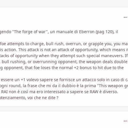
com
endo "The forge of war", un manuale di Eberron (pag 120), il
 foe attempts to charge, bull rush, overrun, or grapple you, you ma
s action. This attack is not an attack of opportunity, which means i
ttacks of opportunity when they attempt such special maneuvers. If
g, bull rushing, or overrunning opponent, the weapon deals double
ng opponent, that foe loses the normal +2 bonus to hit due to the
essere un +1 volevo sapere se fornisce un attacco solo in caso di c
ogni round, la frase che mi da il dubbio è la prima "This weapon g
 RAI non è così ma ero interessato a sapere se RAW è diverso.
potenziamento, voi che ne dite ?
com