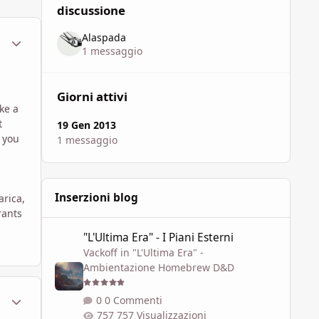
discussione
Alaspada
ment_802027
Statistiche Autore
1 messaggio
Giorni attivi
ke a
t
19 Gen 2013
 you
1 messaggio
Inserzioni blog
arica,
rants
"L'Ultima Era" - I Piani Esterni
"L'Ultima Era" - I Piani Esterni
Vackoff
in
"L'Ultima Era" -
Ambientazione Homebrew D&D
ment_802034
Statistiche Autore
0 Commenti
757 Visualizzazioni