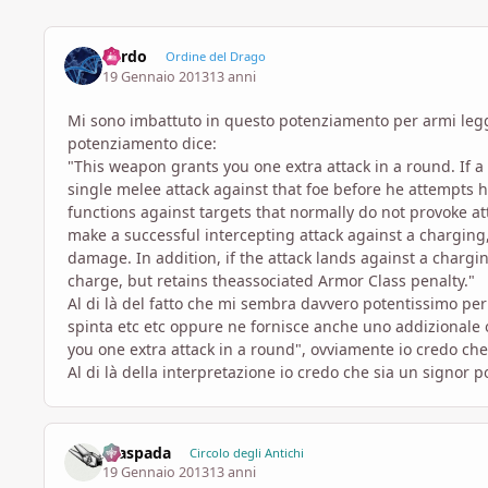
Pardo
Ordine del Drago
19 Gennaio 2013
13 anni
Mi sono imbattuto in questo potenziamento per armi legg
potenziamento dice:
"This weapon grants you one extra attack in a round. If a
single melee attack against that foe before he attempts hi
functions against targets that normally do not provoke a
make a successful intercepting attack against a chargin
damage. In addition, if the attack lands against a chargi
charge, but retains theassociated Armor Class penalty."
Al di là del fatto che mi sembra davvero potentissimo per 
spinta etc etc oppure ne fornisce anche uno addizionale 
you one extra attack in a round", ovviamente io credo che
Al di là della interpretazione io credo che sia un signor 
Alaspada
Circolo degli Antichi
19 Gennaio 2013
13 anni