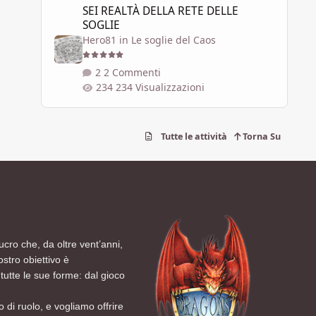
SEI REALTÀ DELLA RETE DELLE
SOGLIE
Hero81
in
Le soglie del Caos
2 Commenti
234 Visualizzazioni
Tutte le attività
Torna Su
ucro che, da oltre vent’anni,
ostro obiettivo è
tutte le sue forme: dal gioco
 di ruolo, e vogliamo offrire