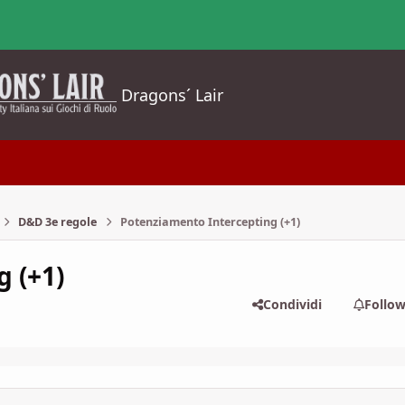
Dragons´ Lair
D&D 3e regole
Potenziamento Intercepting (+1)
 (+1)
Condividi
Follo