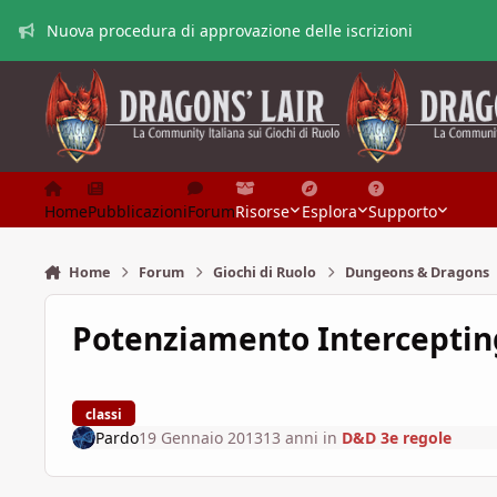
Vai al contenuto
Nuova procedura di approvazione delle iscrizioni
Home
Pubblicazioni
Forum
Risorse
Esplora
Supporto
Home
Forum
Giochi di Ruolo
Dungeons & Dragons
Potenziamento Intercepting
classi
Pardo
19 Gennaio 2013
13 anni
in
D&D 3e regole