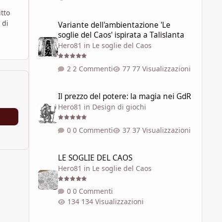
itto
Variante dell'ambientazione 'Le soglie del Caos' ispirata a 
 di
Variante dell'ambientazione 'Le
soglie del Caos' ispirata a Talislanta
Hero81
in
Le soglie del Caos
2 Commenti
77 Visualizzazioni
Il prezzo del potere: la magia nei GdR
Il prezzo del potere: la magia nei GdR
Hero81
in
Design di giochi
0 Commenti
37 Visualizzazioni
LE SOGLIE DEL CAOS
LE SOGLIE DEL CAOS
Hero81
in
Le soglie del Caos
0 Commenti
134 Visualizzazioni
SEI REALTÀ DELLA RETE DELLE SOGLIE