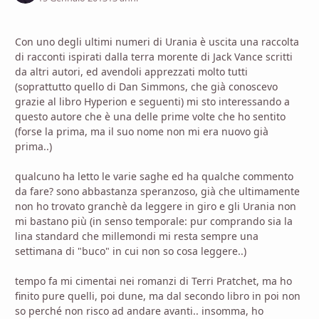
Con uno degli ultimi numeri di Urania è uscita una raccolta
di racconti ispirati dalla terra morente di Jack Vance scritti
da altri autori, ed avendoli apprezzati molto tutti
(soprattutto quello di Dan Simmons, che già conoscevo
grazie al libro Hyperion e seguenti) mi sto interessando a
questo autore che è una delle prime volte che ho sentito
(forse la prima, ma il suo nome non mi era nuovo già
prima..)
qualcuno ha letto le varie saghe ed ha qualche commento
da fare? sono abbastanza speranzoso, già che ultimamente
non ho trovato granchè da leggere in giro e gli Urania non
mi bastano più (in senso temporale: pur comprando sia la
lina standard che millemondi mi resta sempre una
settimana di "buco" in cui non so cosa leggere..)
tempo fa mi cimentai nei romanzi di Terri Pratchet, ma ho
finito pure quelli, poi dune, ma dal secondo libro in poi non
so perché non risco ad andare avanti.. insomma, ho