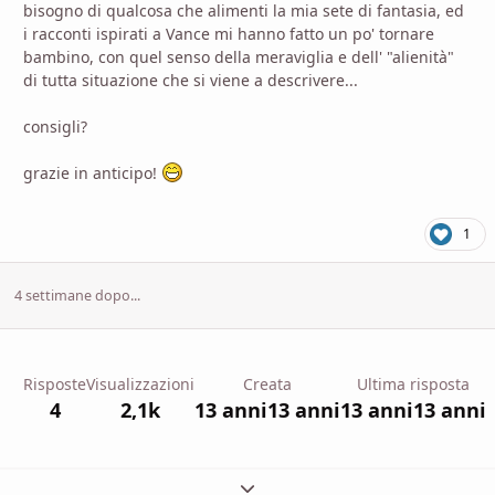
bisogno di qualcosa che alimenti la mia sete di fantasia, ed
i racconti ispirati a Vance mi hanno fatto un po' tornare
bambino, con quel senso della meraviglia e dell' "alienità"
di tutta situazione che si viene a descrivere...
consigli?
grazie in anticipo!
1
4 settimane dopo...
Risposte
Visualizzazioni
Creata
Ultima risposta
4
2,1k
13 anni
13 anni
13 anni
13 anni
Espandi panoramica del topic