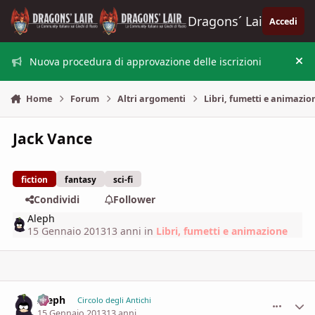
Vai al contenuto
Dragons´ Lair
Accedi
Nuova procedura di approvazione delle iscrizioni
Nas
Home
Forum
Altri argomenti
Libri, fumetti e animazio
Jack Vance
fiction
fantasy
sci-fi
Condividi
Follower
Aleph
15 Gennaio 2013
13 anni
in
Libri, fumetti e animazione
Aleph
comment_
Stati
Circolo degli Antichi
15 Gennaio 2013
13 anni