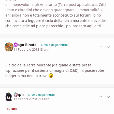
o il monovolume gli Amaranto (Terra post apocalittica, Città
Stato e cittadini che devono guadagnarsi l'immortatlità!)
ah! allora non è totalmente sconosciuto sul forum! io ho
cominciato a leggere il ciclo della terra morente e devo dire
che come stile mi piace parecchio.. poi passerò agli altri..
Drago Rinato
comment_
Stati
Circolo degli Antichi
11 Febbraio 2013
13 anni
Il ciclo della Terra Morente (da quale è stata presa
ispirazione per il sistema di magia di D&D) mi piacerebbe
leggerlo ma non lo trovo
Aleph
comment_
Stati
Circolo degli Antichi
12 Febbraio 2013
13 anni
AUTORE