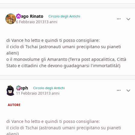
Drago Rinato
comment_
Stati
Circolo degli Antichi
6 Febbraio 2013
13 anni
di Vance ho letto e quindi ti posso consigliare:
il ciclo di Tschai (astronauti umani precipitano su pianeti
alieni)
o il monovolume gli Amaranto (Terra post apocalittica, Città
Stato e cittadini che devono guadagnarsi l'immortatlità!)
Aleph
comment_
Stati
Circolo degli Antichi
11 Febbraio 2013
13 anni
AUTORE
di Vance ho letto e quindi ti posso consigliare:
il ciclo di Tschai (astronauti umani precipitano su pianeti
alieni)