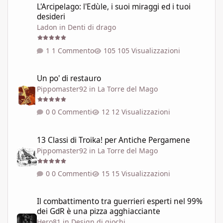
L'Arcipelago: l'Edùle, i suoi miraggi ed i tuoi
desideri
Ladon
in
Denti di drago
1 Commento
105 Visualizzazioni
Un po' di restauro
Un po' di restauro
Pippomaster92
in
La Torre del Mago
0 Commenti
12 Visualizzazioni
13 Classi di Troika! per Antiche Pergamene
13 Classi di Troika! per Antiche Pergamene
Pippomaster92
in
La Torre del Mago
0 Commenti
15 Visualizzazioni
Il combattimento tra guerrieri esperti nel 99% dei GdR è una pi
Il combattimento tra guerrieri esperti nel 99%
dei GdR è una pizza agghiacciante
Hero81
in
Design di giochi