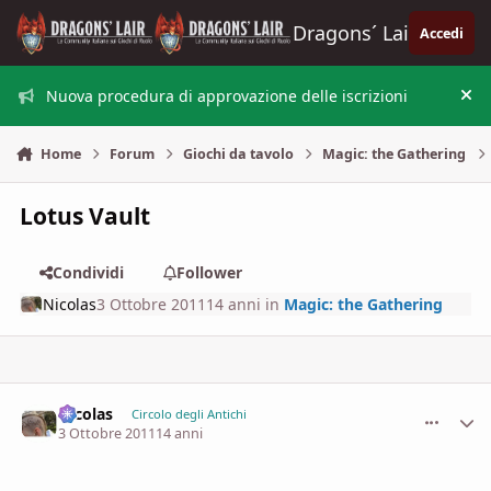
Vai al contenuto
Dragons´ Lair
Accedi
Nuova procedura di approvazione delle iscrizioni
Nas
Home
Forum
Giochi da tavolo
Magic: the Gathering
Lotus Vault
Condividi
Follower
Nicolas
3 Ottobre 2011
14 anni
in
Magic: the Gathering
Nicolas
comment_
Stati
Circolo degli Antichi
3 Ottobre 2011
14 anni