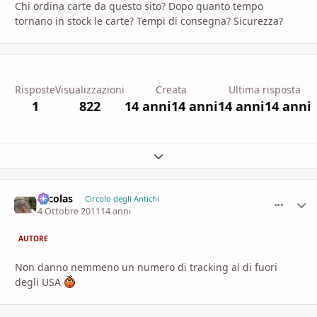
Chi ordina carte da questo sito? Dopo quanto tempo
tornano in stock le carte? Tempi di consegna? Sicurezza?
Risposte
Visualizzazioni
Creata
Ultima risposta
1
822
14 anni
14 anni
14 anni
14 anni
Espandi panoramica del topic
Nicolas
comment_
Stati
Circolo degli Antichi
4 Ottobre 2011
14 anni
AUTORE
Non danno nemmeno un numero di tracking al di fuori
degli USA