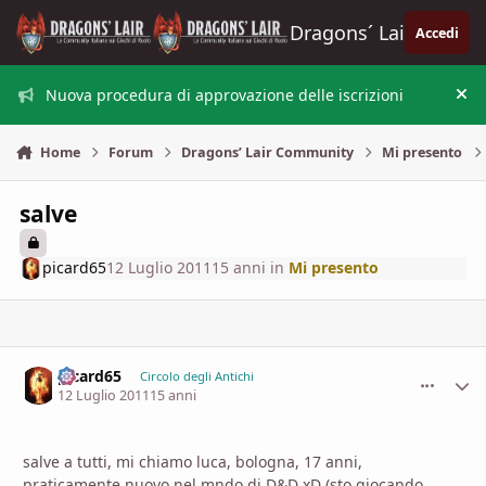
Vai al contenuto
Dragons´ Lair
Accedi
Nuova procedura di approvazione delle iscrizioni
Nas
Home
Forum
Dragons’ Lair Community
Mi presento
salve
picard65
12 Luglio 2011
15 anni
in
Mi presento
picard65
comment_
Stati
Circolo degli Antichi
12 Luglio 2011
15 anni
salve a tutti, mi chiamo luca, bologna, 17 anni,
praticamente nuovo nel mndo di D&D xD (sto giocando