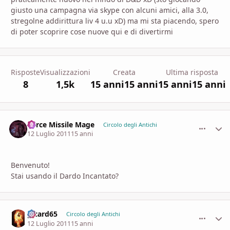
giusto una campagna via skype con alcuni amici, alla 3.0,
stregolne addirittura liv 4 u.u xD) ma mi sta piacendo, spero
di poter scoprire cose nuove qui e di divertirmi
Risposte
Visualizzazioni
Creata
Ultima risposta
8
1,5k
15 anni
15 anni
15 anni
15 anni
Force Missile Mage
comment_
Stati
Circolo degli Antichi
12 Luglio 2011
15 anni
Benvenuto!
Stai usando il Dardo Incantato?
picard65
comment_
Stati
Circolo degli Antichi
12 Luglio 2011
15 anni