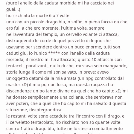
(pure l'anello della caduta morbida mi ha cacciato nei
guai...)
ho rischiato la morte 6 o 7 volte
una con un piccolo drago blu, n soffio in piena faccia da che
ero full a che ero morente, l'ultima volta, sempre
nell'avventura del tempio, un cervello volante ci attacca,
distruggendo le corde di quel pezzetto di legno che
usavamo per scendere dentro un buco enorme, tutti son
caduti giu, io l'unico ***** con l'anello della caduta
morbida, il mostro mi ha attaccato, giusto 10 attacchi con
tentacoli, paralizanti, nulla di che, mi stava solo mangiando,
storia lunga il come mi son salvato, in breve: avevo
un'oggetto datomi dalla mia amata (un npg controllato dal
master xD) il mio pg non lo sa, ma questa ragazza ha
discendenze un po tanto divine da quel che ho capito xD, mi
ha donato semplicemente una collana, che sembrava non
aver poteri, che a quel che ho capito mi ha salvato d questa
situazione, disintegrandosi.
le restanti volte sono accadute tra l'incontro con il drago, e
il cerveletto tentacolato, ho rischiato non so quante volte
contro 1 altro drago blu, tutte nello stesso combattimento