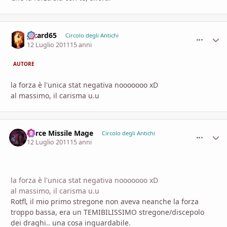
picard65
comment_
Stati
Circolo degli Antichi
12 Luglio 2011
15 anni
AUTORE
la forza è l'unica stat negativa nooooooo xD
al massimo, il carisma u.u
Force Missile Mage
comment_
Stati
Circolo degli Antichi
12 Luglio 2011
15 anni
la forza è l'unica stat negativa nooooooo xD
al massimo, il carisma u.u
Rotfl, il mio primo stregone non aveva neanche la forza
troppo bassa, era un TEMIBILISSIMO stregone/discepolo
dei draghi.. una cosa inguardabile.