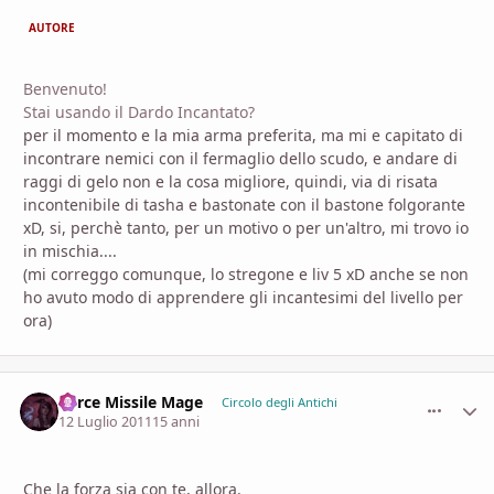
AUTORE
Benvenuto!
Stai usando il Dardo Incantato?
per il momento e la mia arma preferita, ma mi e capitato di
incontrare nemici con il fermaglio dello scudo, e andare di
raggi di gelo non e la cosa migliore, quindi, via di risata
incontenibile di tasha e bastonate con il bastone folgorante
xD, si, perchè tanto, per un motivo o per un'altro, mi trovo io
in mischia....
(mi correggo comunque, lo stregone e liv 5 xD anche se non
ho avuto modo di apprendere gli incantesimi del livello per
ora)
Force Missile Mage
comment_
Stati
Circolo degli Antichi
12 Luglio 2011
15 anni
Che la forza sia con te, allora.