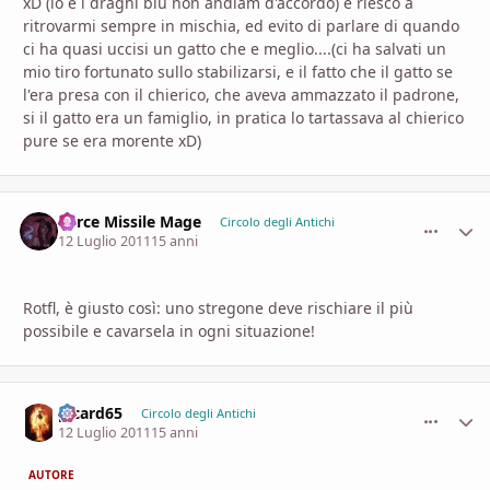
xD (io e i draghi blu non andiam d'accordo) e riesco a
ritrovarmi sempre in mischia, ed evito di parlare di quando
ci ha quasi uccisi un gatto che e meglio....(ci ha salvati un
mio tiro fortunato sullo stabilizarsi, e il fatto che il gatto se
l'era presa con il chierico, che aveva ammazzato il padrone,
si il gatto era un famiglio, in pratica lo tartassava al chierico
pure se era morente xD)
Force Missile Mage
comment_
Stati
Circolo degli Antichi
12 Luglio 2011
15 anni
Rotfl, è giusto così: uno stregone deve rischiare il più
possibile e cavarsela in ogni situazione!
picard65
comment_
Stati
Circolo degli Antichi
12 Luglio 2011
15 anni
AUTORE