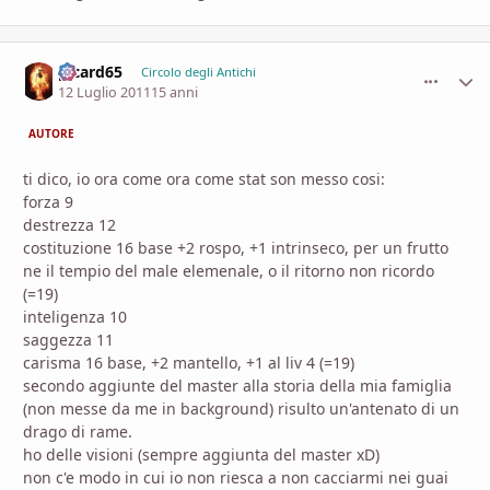
picard65
comment_
Stati
Circolo degli Antichi
12 Luglio 2011
15 anni
AUTORE
ti dico, io ora come ora come stat son messo cosi:
forza 9
destrezza 12
costituzione 16 base +2 rospo, +1 intrinseco, per un frutto
ne il tempio del male elemenale, o il ritorno non ricordo
(=19)
inteligenza 10
saggezza 11
carisma 16 base, +2 mantello, +1 al liv 4 (=19)
secondo aggiunte del master alla storia della mia famiglia
(non messe da me in background) risulto un'antenato di un
drago di rame.
ho delle visioni (sempre aggiunta del master xD)
non c'e modo in cui io non riesca a non cacciarmi nei guai