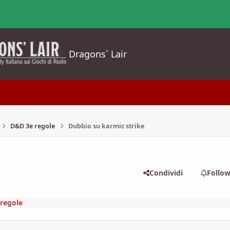
Dragons´ Lair
D&D 3e regole
Dubbio su karmic strike
Condividi
Follo
regole