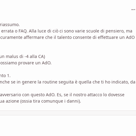
com
 riassumo.
errata o FAQ. Alla luce di ciò ci sono varie scuole di pensiero, ma
icuramente affermare che il talento consente di effettuare un AdO
 un malus di -4 alla CA)
o possiamo provare un AdO.
nto 1.
he se in genere la routine seguita è quella che ti ho indicato, da
l'avversario con questo AdO. Es, se il nostro attacco lo dovesse
ua azione (ossia tira comunque i danni).