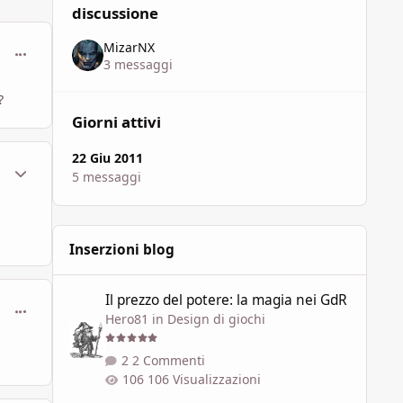
discussione
MizarNX
comment_612337
3 messaggi
?
Giorni attivi
22 Giu 2011
ment_612338
Statistiche Autore
5 messaggi
Inserzioni blog
Il prezzo del potere: la magia nei GdR
Il prezzo del potere: la magia nei GdR
comment_612409
Hero81
in
Design di giochi
2 Commenti
106 Visualizzazioni