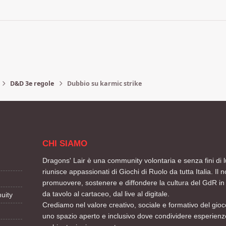
D&D 3e regole
Dubbio su karmic strike
CHI SIAMO
Dragons' Lair è una community volontaria e senza fini di l
riunisce appassionati di Giochi di Ruolo da tutta Italia. Il n
promuovere, sostenere e diffondere la cultura del GdR in 
da tavolo al cartaceo, dal live al digitale.
uity
Crediamo nel valore creativo, sociale e formativo del gioco
uno spazio aperto e inclusivo dove condividere esperienze