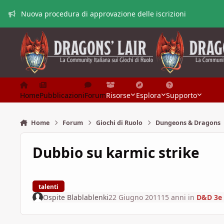
Vai al contenuto
Nuova procedura di approvazione delle iscrizioni
Home
Pubblicazioni
Forum
Risorse
Esplora
Supporto
Home
Forum
Giochi di Ruolo
Dungeons & Dragons
Dubbio su karmic strike
talenti
Ospite Blablablenki
22 Giugno 2011
15 anni
in
D&D 3e 