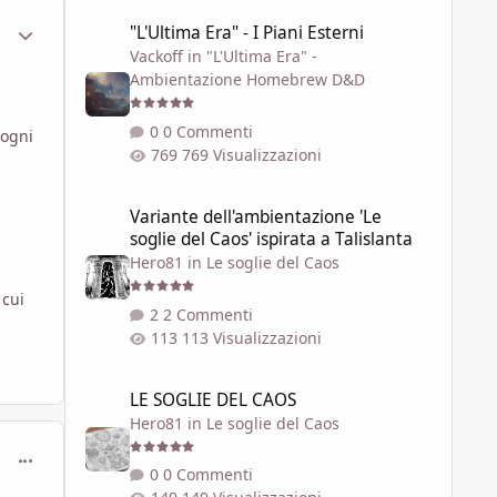
"L'Ultima Era" - I Piani Esterni
ment_612418
Statistiche Autore
"L'Ultima Era" - I Piani Esterni
Vackoff
in
"L'Ultima Era" -
Ambientazione Homebrew D&D
0 Commenti
 ogni
769 Visualizzazioni
Variante dell'ambientazione 'Le soglie del Caos' ispirata a 
Variante dell'ambientazione 'Le
soglie del Caos' ispirata a Talislanta
Hero81
in
Le soglie del Caos
 cui
2 Commenti
113 Visualizzazioni
LE SOGLIE DEL CAOS
LE SOGLIE DEL CAOS
Hero81
in
Le soglie del Caos
comment_612432
0 Commenti