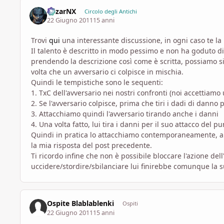
MizarNX
Circolo degli Antichi
22 Giugno 2011
15 anni
Trovi
qui
una interessante discussione, in ogni caso te la
Il talento è descritto in modo pessimo e non ha goduto di 
prendendo la descrizione così come è scritta, possiamo s
volta che un avversario ci colpisce in mischia.
Quindi le tempistiche sono le sequenti:
1. TxC dell'avversario nei nostri confronti (noi accettiamo
2. Se l'avversario colpisce, prima che tiri i dadi di dann
3. Attacchiamo quindi l'avversario tirando anche i danni
4. Una volta fatto, lui tira i danni per il suo attacco del pu
Quindi in pratica lo attacchiamo contemporaneamente, anc
la mia risposta del post precedente.
Ti ricordo infine che non è possibile bloccare l'azione del
uccidere/stordire/sbilanciare lui finirebbe comunque la s
Ospite Blablablenki
Ospiti
22 Giugno 2011
15 anni