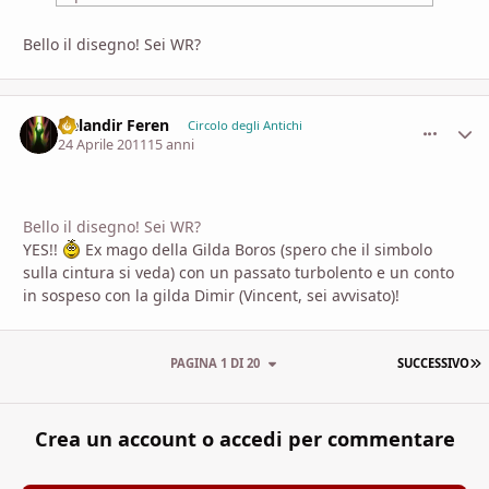
Bello il disegno! Sei WR?
Nelandir Feren
comment_
Stati
Circolo degli Antichi
24 Aprile 2011
15 anni
Bello il disegno! Sei WR?
YES!!
Ex mago della Gilda Boros (spero che il simbolo
sulla cintura si veda) con un passato turbolento e un conto
in sospeso con la gilda Dimir (Vincent, sei avvisato)!
U
PAGINA 1 DI 20
SUCCESSIVO
Crea un account o accedi per commentare