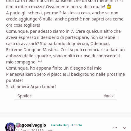
una carta nella nuova espansione che da sola mette in crisi
il mio intero mazzo! Ovviamente non vi dico quale!
A parte gli scherzi, per me è la stessa cosa, anche se non
credo aggiungerò nulla, anche perchè non saprei ora come
ora cosa togliere!
Comunque, per adesso siamo in 7. C'era qualcun altro che
aveva espresso il desiderio di partecipare, non sarebbe il
caso di avvisarli? Sto parlando di gmeroni, Odengod,
Extreme Dungeon Master... Così si può cominciare a dare un
abbozzo delle squadre, sono molto curioso di conoscere il
mio compagno! ^^
Comunque, ho appena finito un disegno del mio
Planeswalker! Spero vi piaccia! Il background nelle prossime
puntate!
Si chiamerà Arjan Lindar!
Spoiler:
Magoselvaggio
comment_
Stati
Circolo degli Antichi
24 Aprile 2011
15 anni