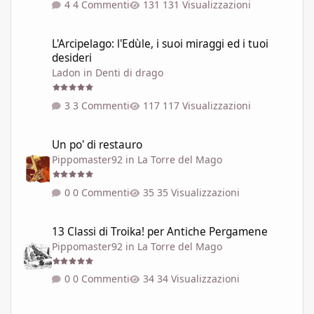
4 Commenti
131 Visualizzazioni
L'Arcipelago: l'Edùle, i suoi miraggi ed i tuoi desideri
L'Arcipelago: l'Edùle, i suoi miraggi ed i tuoi
desideri
Ladon
in
Denti di drago
3 Commenti
117 Visualizzazioni
Un po' di restauro
Un po' di restauro
Pippomaster92
in
La Torre del Mago
0 Commenti
35 Visualizzazioni
13 Classi di Troika! per Antiche Pergamene
13 Classi di Troika! per Antiche Pergamene
Pippomaster92
in
La Torre del Mago
0 Commenti
34 Visualizzazioni
Il combattimento tra guerrieri esperti nel 99% dei GdR è una pi