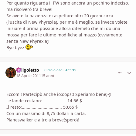
Per quanto riguarda il PW sono ancora un pochino indeciso,
ma risolverò tra breve!
Se avete la pazienza di aspettare altri 20 giorni circa
(l'uscita di New Phyrexia), per me è meglio, se invece volete
iniziare il prima possibile allora ditemelo che mi do una
mossa per fare le ultime modifiche al mazzo (ovviamente
senza New Phyrexia)!
Bye byez
Caligoletto
comment_
Stati
Circolo degli Antichi
18 Aprile 2011
15 anni
Eccomi! Partecipò anche io:oops:! Speriamo bene;-)!
Le lande costano:.................... 14.66 $
Il resto:................................. 50,65 $
Con un massimo di 8,75 dollari a carta.
Planeswalker e altro a breve(spero)!