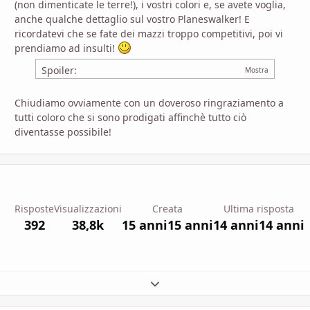
(non dimenticate le terre!), i vostri colori e, se avete voglia,
anche qualche dettaglio sul vostro Planeswalker! E
ricordatevi che se fate dei mazzi troppo competitivi, poi vi
prendiamo ad insulti!
Spoiler:
Chiudiamo ovviamente con un doveroso ringraziamento a
tutti coloro che si sono prodigati affinchè tutto ciò
diventasse possibile!
Risposte
Visualizzazioni
Creata
Ultima risposta
392
38,8k
15 anni
15 anni
14 anni
14 anni
Espandi panoramica del topic