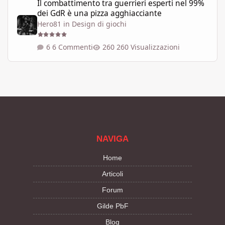
Il combattimento tra guerrieri esperti nel 99%
dei GdR è una pizza agghiacciante
Hero81
in
Design di giochi
6 Commenti
260 Visualizzazioni
NAVIGA
Home
Articoli
Forum
Gilde PbF
Blog