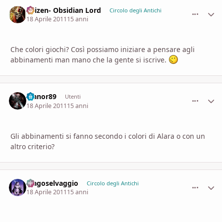
Urizen- Obsidian Lord
comment_
Stati
Circolo degli Antichi
18 Aprile 2011
15 anni
Che colori giochi? Così possiamo iniziare a pensare agli
abbinamenti man mano che la gente si iscrive.
feanor89
comment_
Stati
Utenti
18 Aprile 2011
15 anni
Gli abbinamenti si fanno secondo i colori di Alara o con un
altro criterio?
Magoselvaggio
comment_
Stati
Circolo degli Antichi
18 Aprile 2011
15 anni