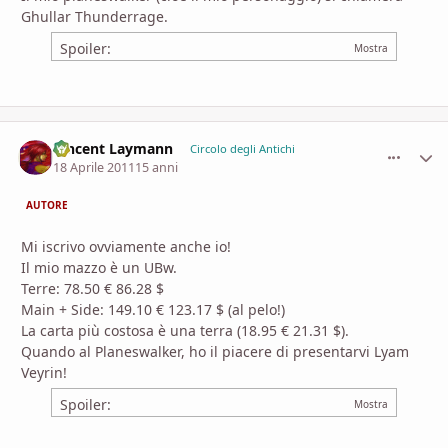
Ghullar Thunderrage.
Spoiler:
Vincent Laymann
comment_
Stati
Circolo degli Antichi
18 Aprile 2011
15 anni
AUTORE
Mi iscrivo ovviamente anche io!
Il mio mazzo è un UBw.
Terre: 78.50 € 86.28 $
Main + Side: 149.10 € 123.17 $ (al pelo!)
La carta più costosa è una terra (18.95 € 21.31 $).
Quando al Planeswalker, ho il piacere di presentarvi Lyam
Veyrin!
Spoiler: