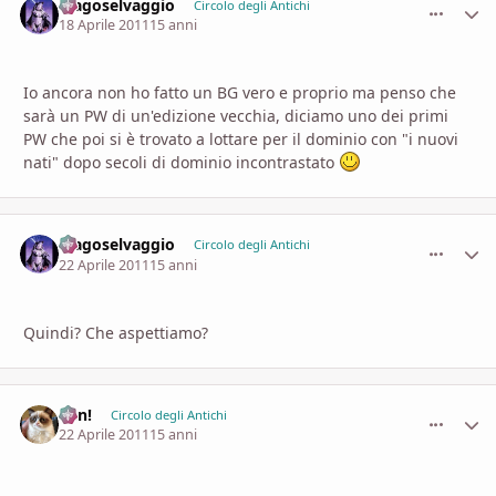
Magoselvaggio
comment_
Stati
Circolo degli Antichi
18 Aprile 2011
15 anni
Io ancora non ho fatto un BG vero e proprio ma penso che
sarà un PW di un'edizione vecchia, diciamo uno dei primi
PW che poi si è trovato a lottare per il dominio con "i nuovi
nati" dopo secoli di dominio incontrastato
Magoselvaggio
comment_
Stati
Circolo degli Antichi
22 Aprile 2011
15 anni
Quindi? Che aspettiamo?
Ren!
comment_
Stati
Circolo degli Antichi
22 Aprile 2011
15 anni