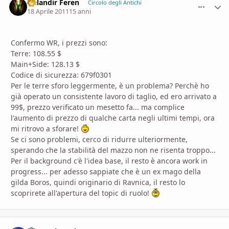
Nelandir Feren
comment_
Stati
Circolo degli Antichi
18 Aprile 2011
15 anni
Confermo WR, i prezzi sono:
Terre: 108.55 $
Main+Side: 128.13 $
Codice di sicurezza: 679f0301
Per le terre sforo leggermente, è un problema? Perchè ho
già operato un consistente lavoro di taglio, ed ero arrivato a
99$, prezzo verificato un mesetto fa... ma complice
l'aumento di prezzo di qualche carta negli ultimi tempi, ora
mi ritrovo a sforare!
Se ci sono problemi, cerco di ridurre ulteriormente,
sperando che la stabilità del mazzo non ne risenta troppo...
Per il background c'è l'idea base, il resto è ancora work in
progress... per adesso sappiate che è un ex mago della
gilda Boros, quindi originario di Ravnica, il resto lo
scoprirete all'apertura del topic di ruolo!