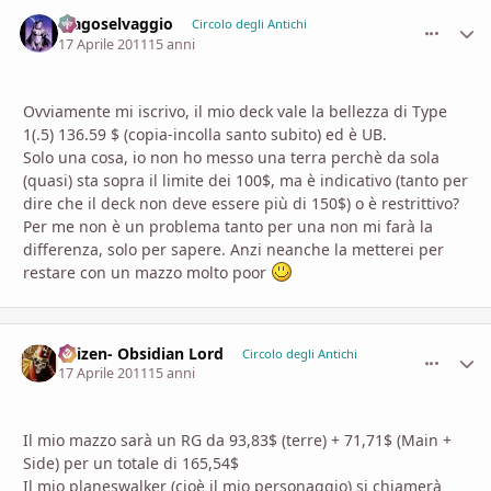
Magoselvaggio
comment_
Stati
Circolo degli Antichi
17 Aprile 2011
15 anni
Ovviamente mi iscrivo, il mio deck vale la bellezza di Type
1(.5) 136.59 $ (copia-incolla santo subito) ed è UB.
Solo una cosa, io non ho messo una terra perchè da sola
(quasi) sta sopra il limite dei 100$, ma è indicativo (tanto per
dire che il deck non deve essere più di 150$) o è restrittivo?
Per me non è un problema tanto per una non mi farà la
differenza, solo per sapere. Anzi neanche la metterei per
restare con un mazzo molto poor
Urizen- Obsidian Lord
comment_
Stati
Circolo degli Antichi
17 Aprile 2011
15 anni
Il mio mazzo sarà un RG da 93,83$ (terre) + 71,71$ (Main +
Side) per un totale di 165,54$
Il mio planeswalker (cioè il mio personaggio) si chiamerà