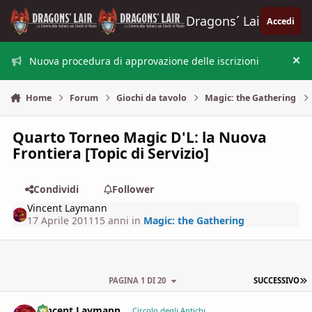
Vai al contenuto
Dragons´ Lair
Accedi
Nuova procedura di approvazione delle iscrizioni
Nas
Home
Forum
Giochi da tavolo
Magic: the Gathering
Quarto Torneo Magic D'L: la Nuova
Frontiera [Topic di Servizio]
Condividi
Follower
Vincent Laymann
17 Aprile 2011
15 anni
in
Magic: the Gathering
U
PAGINA 1 DI 20
SUCCESSIVO
Vincent Laymann
comment_
Stati
Circolo degli Antichi