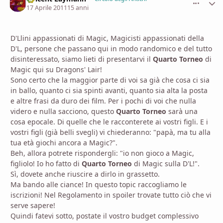
17 Aprile 2011
15 anni
D'Llini appassionati di Magic, Magicisti appassionati della
D'L, persone che passano qui in modo randomico e del tutto
disinteressato, siamo lieti di presentarvi il
Quarto Torneo
di
Magic qui su Dragons' Lair!
Sono certo che la maggior parte di voi sa già che cosa ci sia
in ballo, quanto ci sia spinti avanti, quanto sia alta la posta
e altre frasi da duro dei film. Per i pochi di voi che nulla
videro e nulla sacciono, questo
Quarto Torneo
sarà una
cosa epocale. Di quelle che le racconterete ai vostri figli. E i
vostri figli (già belli svegli) vi chiederanno: "papà, ma tu alla
tua età giochi ancora a Magic?".
Beh, allora potrete rispondergli: "io non gioco a Magic,
figliolo! Io ho fatto di
Quarto Torneo
di Magic sulla D'L!".
Sì, dovete anche riuscire a dirlo in grassetto.
Ma bando alle ciance! In questo topic raccogliamo le
iscrizioni! Nel Regolamento in spoiler trovate tutto ciò che vi
serve sapere!
Quindi fatevi sotto, postate il vostro budget complessivo