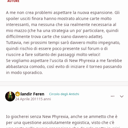
AUTORE
A me non crea problemi aspettare la nuova espansione. Gli
spoiler usciti finora hanno mostrato alcune carte molto
interessanti, ma nessuna che sia realmente necessaria al
mio mazzo (che ha una strategia un po' particolare, quindi
difficilmente trova carte che siano davvero adatte).
Tuttavia, nei prossimi tempi sarò davvero molto impegnato,
quindi rischio di essere poco presente sul forum o di
riuscire a fare soltanto dei passaggi molto veloci!
Se vogliamo aspettare l'uscita di New Phyrexia a me farebbe
abbastanza comodo, così evito di iniziare il torneo passando
in modo sporadico.
Nelandir Feren
comment_
Stati
Circolo degli Antichi
24 Aprile 2011
15 anni
Io giocherei senza New Phyrexia, anche se ammetto che è
per una questione assolutamente egoistica, visto che c'è