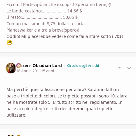
Eccomi! Partecipò anche io:oops:! Speriamo bene;-)!
Le lande costano:.................... 14.66 $
Il resto:................................. 50,65 $
Con un massimo di 8,75 dollari a carta.
Planeswalker e altro a breve(spero)!
Oddio! Mi piacerebbe vedere come fai a stare sotto i 70$!
Urizen- Obsidian Lord
comment_
Stati
Circolo degli Antichi
18 Aprile 2011
15 anni
Ma perchè questa fissazione per alara? Saranno fatti in
base a triplette di colori. Le triplette possibili sono 10, alara
ne ha mostrate solo 5. E' tutto scritto nel regolamento. In
base ai colori degli iscritti decideremo quali triplette
utilizzare.