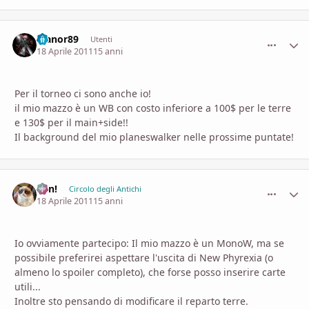
feanor89
comment_
Stati
Utenti
18 Aprile 2011
15 anni
Per il torneo ci sono anche io!
il mio mazzo è un WB con costo inferiore a 100$ per le terre
e 130$ per il main+side!!
Il background del mio planeswalker nelle prossime puntate!
Ren!
comment_
Stati
Circolo degli Antichi
18 Aprile 2011
15 anni
Io ovviamente partecipo: Il mio mazzo è un MonoW, ma se
possibile preferirei aspettare l'uscita di New Phyrexia (o
almeno lo spoiler completo), che forse posso inserire carte
utili...
Inoltre sto pensando di modificare il reparto terre.