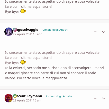
Io sinceramente stavo aspettando di sapere cosa volevate
fare con l'ultima espansione!
Bye byez
Magoselvaggio
comment_
Stati
Circolo degli Antichi
22 Aprile 2011
15 anni
Io sinceramente stavo aspettando di sapere cosa volevate
fare con l'ultima espansione!
Bye byez
Io la eviterei, secondo me si rischiano di sconvolgere i mazzi
e magari giocare con carte di cui non si conosce il reale
valore. Poi certo vince la maggioranza.
Vincent Laymann
comment_
Stati
Circolo degli Antichi
22 Aprile 2011
15 anni