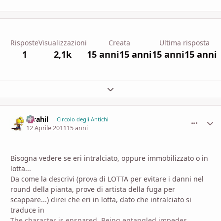
Risposte
Visualizzazioni
Creata
Ultima risposta
1
2,1k
15 anni
15 anni
15 anni
15 anni
Espandi panoramica del topic
Idrahil
comment_
Stati
Circolo degli Antichi
12 Aprile 2011
15 anni
Bisogna vedere se eri intralciato, oppure immobilizzato o in
lotta...
Da come la descrivi (prova di LOTTA per evitare i danni nel
round della pianta, prove di artista della fuga per
scappare...) direi che eri in lotta, dato che intralciato si
traduce in
The character is ensnared. Being entangled impedes