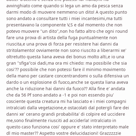
avvinghiato come quando si lega un amo da pesca senza
darmi modo di muovere nemmeno un dito! A questo punto
sono andato a consultare tutti i miei incantesimi,ma tutti
presentavano la componente V,S e dal momento che non
potevo muovere "un dito",non ho fatto altro che ogni round
fare una prova di artista della fuga puntualmente non
riuscita,e una prova di forza per resistere hai danni da
stritolamento! ovviamente non sono riuscito a liberarmi xe'
oltretutto questa liana aveva dei bonus molto alti,e io una
gran "sfiga"coi dadi,ma ora mi chiedo: ma possibile che sia
cosi'?? possibile che non potessi fare il minimo movimento
della mano per castare concentrandomi o sulla difensiva un
dardo o un esplosione di fuoco,anche se questa liana aveva
anche la riduzione hai danni da fuoco?? Alla fine e' andata
che da 56 Pf sono andato a -1 e poi non essendo piu'
cosciente questa creatura mi ha lasciato e i miei compagni
intralciati dalla vegetazione,e ostacolati dal potergli fare dei
danni xe' cerano grandi probabilita' di colpire ed uccidere
me,sono finalmente riusciti ad acciderla! intralciato in
questo caso funziona cosi' oppure e' stato interpretato male
dl mio master?? Aspetto vostre delucidazioni! Grazzzzzie