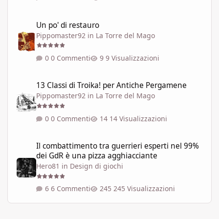
Un po' di restauro
Un po' di restauro
Pippomaster92
in
La Torre del Mago
0 Commenti
9 Visualizzazioni
13 Classi di Troika! per Antiche Pergamene
13 Classi di Troika! per Antiche Pergamene
Pippomaster92
in
La Torre del Mago
0 Commenti
14 Visualizzazioni
Il combattimento tra guerrieri esperti nel 99% dei GdR è una pi
Il combattimento tra guerrieri esperti nel 99%
dei GdR è una pizza agghiacciante
Hero81
in
Design di giochi
6 Commenti
245 Visualizzazioni