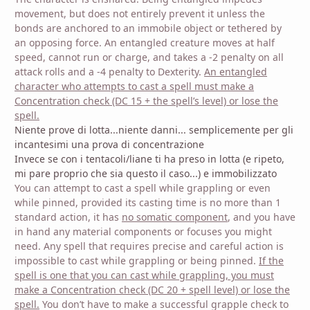
movement, but does not entirely prevent it unless the
bonds are anchored to an immobile object or tethered by
an opposing force. An entangled creature moves at half
speed, cannot run or charge, and takes a -2 penalty on all
attack rolls and a -4 penalty to Dexterity.
An entangled
character who attempts to cast a spell must make a
Concentration check (DC 15 + the spell’s level) or lose the
spell.
Niente prove di lotta...niente danni... semplicemente per gli
incantesimi una prova di concentrazione
Invece se con i tentacoli/liane ti ha preso in lotta (e ripeto,
mi pare proprio che sia questo il caso...) e immobilizzato
You can attempt to cast a spell while grappling or even
while pinned, provided its casting time is no more than 1
standard action, it has
no somatic component
, and you have
in hand any material components or focuses you might
need. Any spell that requires precise and careful action is
impossible to cast while grappling or being pinned.
If the
spell is one that you can cast while grappling, you must
make a Concentration check (DC 20 + spell level) or lose the
spell.
You don’t have to make a successful grapple check to