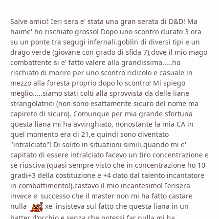
Salve amici! Ieri sera e' stata una gran serata di D&D! Ma
haime' ho rischiato grosso! Dopo uno scontro durato 3 ora
su un ponte tra segugi infernali,goblin di diversi tipi e un
drago verde (giovane con grado di sfida 7),dove il mio mago
combattente si e' fatto valere alla grandissima.....ho
rischiato di morire per uno scontro ridicolo e casuale in
mezzo alla foresta proprio dopo lo scontro! Mi spiego
meglio.....siamo stati colti alla sprovvista da delle liane
strangolatrici (non sono esattamente sicuro del nome ma
capirete di sicuro). Comunque per mia grande sfortuna
questa liana mi ha avvinghiato, nonostante la mia CA in
quel momento era di 21,e quindi sono diventato
"intralciato"! Di solito in situazioni simili,quando mi e'
capitato di essere intralciato facevo un tiro concentrazione e
se riusciva (quasi sempre visto che in concentrazione ho 10
gradi+3 della costituzione e +4 dato dal talento incantatore
in combattimento!),castavo il mio incantesimo! Ierisera
invece e' successo che il master non mi ha fatto castare
nulla
xe' insisteva sul fatto che questa liana in un
batter d'occhio e senza che potessi far nulla,mi ha