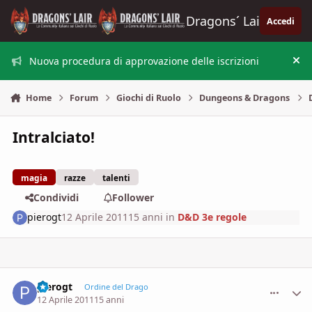
Vai al contenuto
Dragons´ Lair
Accedi
Nuova procedura di approvazione delle iscrizioni
Nas
Home
Forum
Giochi di Ruolo
Dungeons & Dragons
Intralciato!
magia
razze
talenti
Condividi
Follower
pierogt
12 Aprile 2011
15 anni
in
D&D 3e regole
pierogt
comment_
Stati
Ordine del Drago
12 Aprile 2011
15 anni