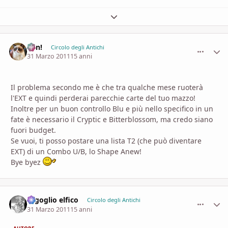
Espandi panoramica del topic
Ren!
comment_
Stati
Circolo degli Antichi
31 Marzo 2011
15 anni
Il problema secondo me è che tra qualche mese ruoterà
l'EXT e quindi perderai parecchie carte del tuo mazzo!
Inoltre per un buon controllo Blu e più nello specifico in un
fate è necessario il Cryptic e Bitterblossom, ma credo siano
fuori budget.
Se vuoi, ti posso postare una lista T2 (che può diventare
EXT) di un Combo U/B, lo Shape Anew!
Bye byez
orgoglio elfico
comment_
Stati
Circolo degli Antichi
31 Marzo 2011
15 anni