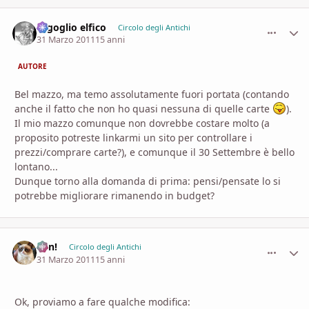
orgoglio elfico
comment_
Stati
Circolo degli Antichi
31 Marzo 2011
15 anni
AUTORE
Bel mazzo, ma temo assolutamente fuori portata (contando
anche il fatto che non ho quasi nessuna di quelle carte
).
Il mio mazzo comunque non dovrebbe costare molto (a
proposito potreste linkarmi un sito per controllare i
prezzi/comprare carte?), e comunque il 30 Settembre è bello
lontano...
Dunque torno alla domanda di prima: pensi/pensate lo si
potrebbe migliorare rimanendo in budget?
Ren!
comment_
Stati
Circolo degli Antichi
31 Marzo 2011
15 anni
Ok, proviamo a fare qualche modifica: