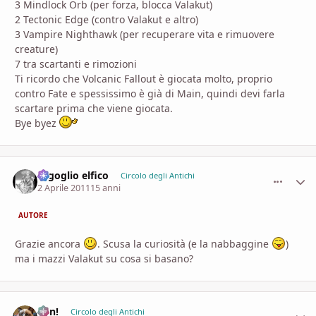
3 Mindlock Orb (per forza, blocca Valakut)
2 Tectonic Edge (contro Valakut e altro)
3 Vampire Nighthawk (per recuperare vita e rimuovere
creature)
7 tra scartanti e rimozioni
Ti ricordo che Volcanic Fallout è giocata molto, proprio
contro Fate e spessissimo è già di Main, quindi devi farla
scartare prima che viene giocata.
Bye byez
orgoglio elfico
comment_
Stati
Circolo degli Antichi
2 Aprile 2011
15 anni
AUTORE
Grazie ancora
. Scusa la curiosità (e la nabbaggine
)
ma i mazzi Valakut su cosa si basano?
Ren!
comment_
Stati
Circolo degli Antichi