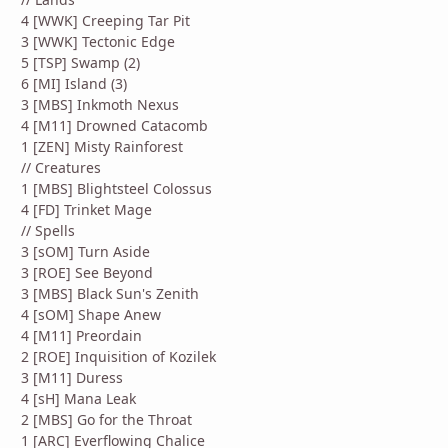
4 [WWK] Creeping Tar Pit
3 [WWK] Tectonic Edge
5 [TSP] Swamp (2)
6 [MI] Island (3)
3 [MBS] Inkmoth Nexus
4 [M11] Drowned Catacomb
1 [ZEN] Misty Rainforest
// Creatures
1 [MBS] Blightsteel Colossus
4 [FD] Trinket Mage
// Spells
3 [sOM] Turn Aside
3 [ROE] See Beyond
3 [MBS] Black Sun's Zenith
4 [sOM] Shape Anew
4 [M11] Preordain
2 [ROE] Inquisition of Kozilek
3 [M11] Duress
4 [sH] Mana Leak
2 [MBS] Go for the Throat
1 [ARC] Everflowing Chalice