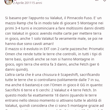
2 Aprile 2011
15 anni
Si basano per l'appunto su Valakut, il Pinnacolo Fuso. E' un
mazzo Ramp che fa in modo tale di giocare 5 Montagne nei
primi 3-4 turni e incominciare a fare moltissimi danni diretti
con Valakut in gioco: avendo molte carte per mettere terra
in gioco, anche 1 solo Valakut fa veramente male, se poi ne
hanno due sono cavoli amari!
Il mazzo si è evoluto in EXT con 2 carte pazzesche: Prismatic
Omen che rende tutte le terre che controlli, in tutti i tipi di
terre basi, quindi anche se non si hanno Montagne in
gioco, ogni terra che entra fa 3 danni, anche Fetch (per 6
danni quindi).
L'altra carta che è una chiusura è Scapeshift, sacrificando
tutte le terre che si controllano (solitamente dalle 7 in su,
ma anche 6 bastano) e con l'Omen in gioco è GG in quanto:
Sacrifichi 6 terre e ti cerchi: 2 Valakut e 4 terre Fetch. In
questo modo fai esattamente 18 danni (quando le terre
entrano nello stesso momento si attivano tutte le abilità di
Valakut, quindi considera che ci sono 5 montagne grazie ad