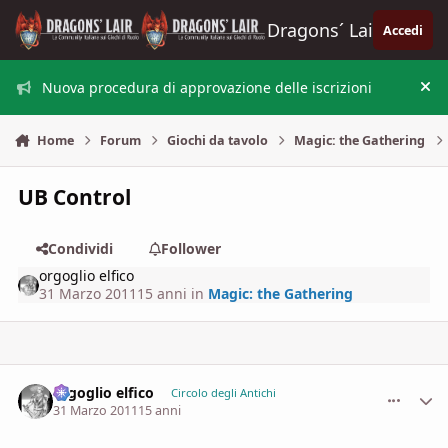
Vai al contenuto
Dragons´ Lair
Accedi
Nuova procedura di approvazione delle iscrizioni
Nas
Home
Forum
Giochi da tavolo
Magic: the Gathering
UB Control
Condividi
Follower
orgoglio elfico
31 Marzo 2011
15 anni
in
Magic: the Gathering
orgoglio elfico
comment_
Stati
Circolo degli Antichi
31 Marzo 2011
15 anni