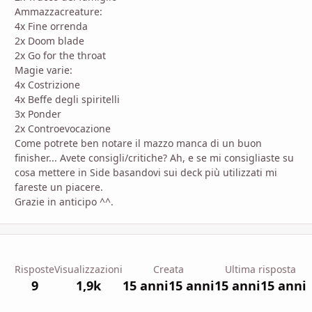
Ammazzacreature:
4x Fine orrenda
2x Doom blade
2x Go for the throat
Magie varie:
4x Costrizione
4x Beffe degli spiritelli
3x Ponder
2x Controevocazione
Come potrete ben notare il mazzo manca di un buon
finisher... Avete consigli/critiche? Ah, e se mi consigliaste su
cosa mettere in Side basandovi sui deck più utilizzati mi
fareste un piacere.
Grazie in anticipo ^^.
Risposte
Visualizzazioni
Creata
Ultima risposta
9
1,9k
15 anni
15 anni
15 anni
15 anni