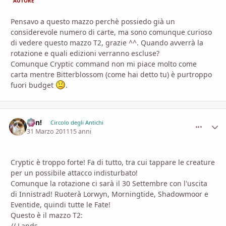
AUTORE
Pensavo a questo mazzo perchè possiedo già un
considerevole numero di carte, ma sono comunque curioso
di vedere questo mazzo T2, grazie ^^. Quando avverrà la
rotazione e quali edizioni verranno escluse?
Comunque Cryptic command non mi piace molto come
carta mentre Bitterblossom (come hai detto tu) è purtroppo
fuori budget
.
Ren!
comment_
Stati
Circolo degli Antichi
31 Marzo 2011
15 anni
Cryptic è troppo forte! Fa di tutto, tra cui tappare le creature
per un possibile attacco indisturbato!
Comunque la rotazione ci sarà il 30 Settembre con l'uscita
di Innistrad! Ruoterà Lorwyn, Morningtide, Shadowmoor e
Eventide, quindi tutte le Fate!
Questo è il mazzo T2:
// Lands