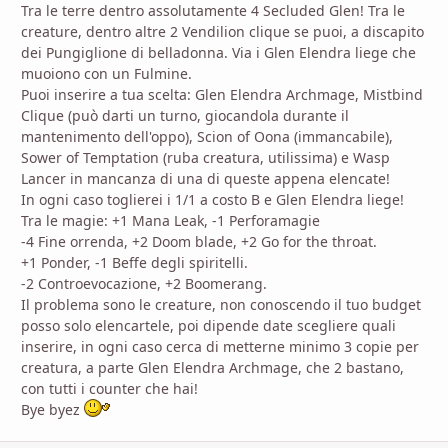
Tra le terre dentro assolutamente 4 Secluded Glen! Tra le
creature, dentro altre 2 Vendilion clique se puoi, a discapito
dei Pungiglione di belladonna. Via i Glen Elendra liege che
muoiono con un Fulmine.
Puoi inserire a tua scelta: Glen Elendra Archmage, Mistbind
Clique (può darti un turno, giocandola durante il
mantenimento dell'oppo), Scion of Oona (immancabile),
Sower of Temptation (ruba creatura, utilissima) e Wasp
Lancer in mancanza di una di queste appena elencate!
In ogni caso toglierei i 1/1 a costo B e Glen Elendra liege!
Tra le magie: +1 Mana Leak, -1 Perforamagie
-4 Fine orrenda, +2 Doom blade, +2 Go for the throat.
+1 Ponder, -1 Beffe degli spiritelli.
-2 Controevocazione, +2 Boomerang.
Il problema sono le creature, non conoscendo il tuo budget
posso solo elencartele, poi dipende date scegliere quali
inserire, in ogni caso cerca di metterne minimo 3 copie per
creatura, a parte Glen Elendra Archmage, che 2 bastano,
con tutti i counter che hai!
Bye byez