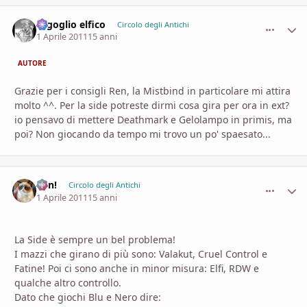
orgoglio elfico
comment_
Stati
Circolo degli Antichi
1 Aprile 2011
15 anni
AUTORE
Grazie per i consigli Ren, la Mistbind in particolare mi attira
molto ^^. Per la side potreste dirmi cosa gira per ora in ext?
io pensavo di mettere Deathmark e Gelolampo in primis, ma
poi? Non giocando da tempo mi trovo un po' spaesato...
Ren!
comment_
Stati
Circolo degli Antichi
1 Aprile 2011
15 anni
La Side è sempre un bel problema!
I mazzi che girano di più sono: Valakut, Cruel Control e
Fatine! Poi ci sono anche in minor misura: Elfi, RDW e
qualche altro controllo.
Dato che giochi Blu e Nero dire: