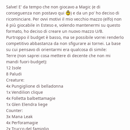
Salve! E' da tempo che non giocavo a Magic (e di
conseguenza non postavo qui
) e da un po' ho deciso di
ricominciare. Per ovvi motivi il mio vecchio mazzo (elfo) non
è più giocabile in Esteso e, volendo mantenermi su questo
formato, ho deciso di creare un nuovo mazzo U/B.
Purtroppo il budget è basso, ma se possibile vorrei renderlo
competitivo abbastanza da non sfigurare ai tornei. La base
su cui pensavo di orientarmi era qualcosa di simile:
Terre (non saprei cosa mettere di decente che non mi
mandi fuori-budget):
12 Isole
8 Paludi
Creature:
4x Pungiglione di belladonna
1x Vendilion clique
4x Folletta balbettamagie
1x Glen Elendra liege
Counter:
3x Mana Leak
4x Perforamagie
2x Trucco del famiglio