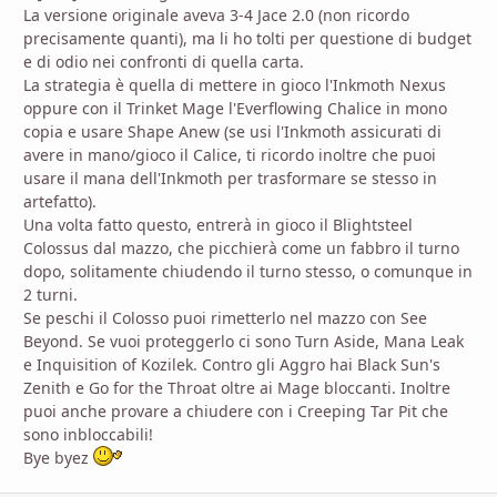
La versione originale aveva 3-4 Jace 2.0 (non ricordo
precisamente quanti), ma li ho tolti per questione di budget
e di odio nei confronti di quella carta.
La strategia è quella di mettere in gioco l'Inkmoth Nexus
oppure con il Trinket Mage l'Everflowing Chalice in mono
copia e usare Shape Anew (se usi l'Inkmoth assicurati di
avere in mano/gioco il Calice, ti ricordo inoltre che puoi
usare il mana dell'Inkmoth per trasformare se stesso in
artefatto).
Una volta fatto questo, entrerà in gioco il Blightsteel
Colossus dal mazzo, che picchierà come un fabbro il turno
dopo, solitamente chiudendo il turno stesso, o comunque in
2 turni.
Se peschi il Colosso puoi rimetterlo nel mazzo con See
Beyond. Se vuoi proteggerlo ci sono Turn Aside, Mana Leak
e Inquisition of Kozilek. Contro gli Aggro hai Black Sun's
Zenith e Go for the Throat oltre ai Mage bloccanti. Inoltre
puoi anche provare a chiudere con i Creeping Tar Pit che
sono inbloccabili!
Bye byez