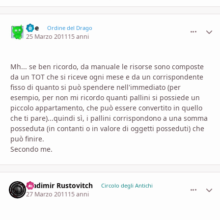
Poe
comment_
Stati
Ordine del Drago
25 Marzo 2011
15 anni
Mh... se ben ricordo, da manuale le risorse sono composte
da un TOT che si riceve ogni mese e da un corrispondente
fisso di quanto si può spendere nell'immediato (per
esempio, per non mi ricordo quanti pallini si possiede un
piccolo appartamento, che può essere convertito in quello
che ti pare)...quindi sì, i pallini corrispondono a una somma
posseduta (in contanti o in valore di oggetti posseduti) che
può finire.
Secondo me.
Vladimir Rustovitch
comment_
Stati
Circolo degli Antichi
27 Marzo 2011
15 anni