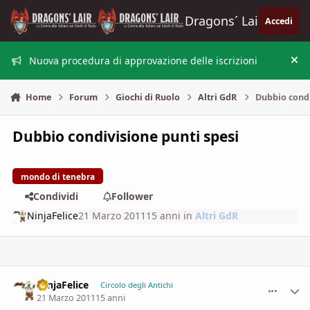
Vai al contenuto
Dragons´ Lair
Accedi
Nuova procedura di approvazione delle iscrizioni
Nas
Home
Forum
Giochi di Ruolo
Altri GdR
Dubbio condi
Dubbio condivisione punti spesi
mondo di tenebra
Condividi
Follower
NinjaFelice
21 Marzo 2011
15 anni
in
Altri GdR
NinjaFelice
comment_
Stati
Circolo degli Antichi
21 Marzo 2011
15 anni