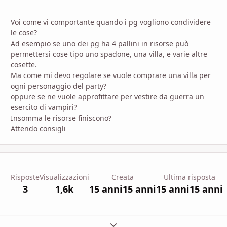
Voi come vi comportante quando i pg vogliono condividere
le cose?
Ad esempio se uno dei pg ha 4 pallini in risorse può
permettersi cose tipo uno spadone, una villa, e varie altre
cosette.
Ma come mi devo regolare se vuole comprare una villa per
ogni personaggio del party?
oppure se ne vuole approfittare per vestire da guerra un
esercito di vampiri?
Insomma le risorse finiscono?
Attendo consigli
Risposte
Visualizzazioni
Creata
Ultima risposta
3
1,6k
15 anni
15 anni
15 anni
15 anni
Espandi panoramica del topic