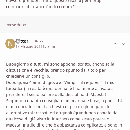
davvero prendersi tutto questo rischio per i propri
compagni di branco ( o di coterie) ?
1 mese dopo...
netto1
comment_
Stati
Utenti
17 Maggio 2011
15 anni
Buongiorno a tutti, mi sono appena iscritto, anche se la
discussione è vecchia, prendo spunto dal titolo per
chiedervi un consiglio.
Dopo quasi 4 anni di gioco a "Vampiri il requiem" il mio
toreador (in realtà è una donna) è finalmente arrivata a
prendere il sesto pallino della disciplina di Maestà!
Seguendo quanto consigliato nel manuale base, a pag. 114,
il mio narratore mi ha chiesto di proporgli un paio di
alternative interessati ed originali (quindi non copiate da
qualcosa di già visto in internet) come sesto potere di
Maestà! Inutile dire che è abbastanza complicato, e sono in