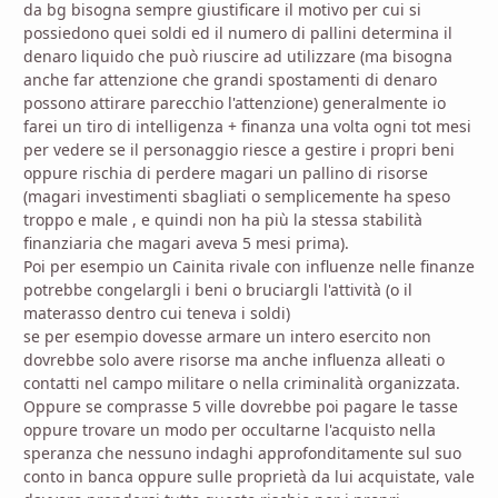
da bg bisogna sempre giustificare il motivo per cui si
possiedono quei soldi ed il numero di pallini determina il
denaro liquido che può riuscire ad utilizzare (ma bisogna
anche far attenzione che grandi spostamenti di denaro
possono attirare parecchio l'attenzione) generalmente io
farei un tiro di intelligenza + finanza una volta ogni tot mesi
per vedere se il personaggio riesce a gestire i propri beni
oppure rischia di perdere magari un pallino di risorse
(magari investimenti sbagliati o semplicemente ha speso
troppo e male , e quindi non ha più la stessa stabilità
finanziaria che magari aveva 5 mesi prima).
Poi per esempio un Cainita rivale con influenze nelle finanze
potrebbe congelargli i beni o bruciargli l'attività (o il
materasso dentro cui teneva i soldi)
se per esempio dovesse armare un intero esercito non
dovrebbe solo avere risorse ma anche influenza alleati o
contatti nel campo militare o nella criminalità organizzata.
Oppure se comprasse 5 ville dovrebbe poi pagare le tasse
oppure trovare un modo per occultarne l'acquisto nella
speranza che nessuno indaghi approfonditamente sul suo
conto in banca oppure sulle proprietà da lui acquistate, vale