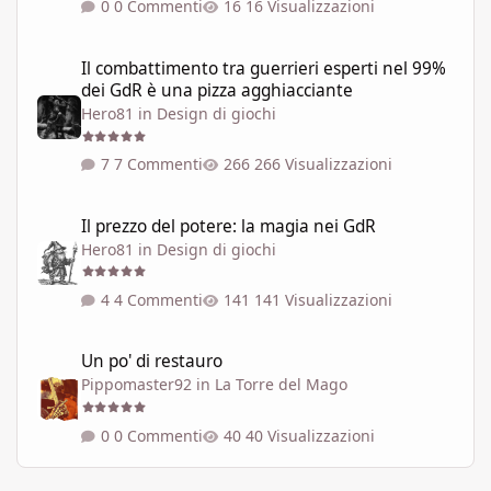
0 Commenti
16 Visualizzazioni
Il combattimento tra guerrieri esperti nel 99% dei GdR è una pi
Il combattimento tra guerrieri esperti nel 99%
dei GdR è una pizza agghiacciante
Hero81
in
Design di giochi
7 Commenti
266 Visualizzazioni
Il prezzo del potere: la magia nei GdR
Il prezzo del potere: la magia nei GdR
Hero81
in
Design di giochi
4 Commenti
141 Visualizzazioni
Un po' di restauro
Un po' di restauro
Pippomaster92
in
La Torre del Mago
0 Commenti
40 Visualizzazioni