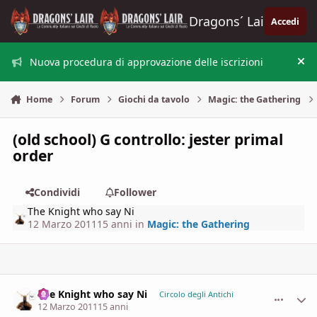
Vai al contenuto
Dragons´ Lair
Accedi
Nuova procedura di approvazione delle iscrizioni
Nas
Home
Forum
Giochi da tavolo
Magic: the Gathering
(old school) G controllo: jester primal
order
Condividi
Follower
The Knight who say Ni
12 Marzo 2011
15 anni
in
Magic: the Gathering
The Knight who say Ni
comment_
Stati
Circolo degli Antichi
12 Marzo 2011
15 anni