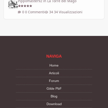
Pippomaster92
in
La Torre del Mago
0 Commenti
34 Visualizzazioni
NAVIGA
Home
Articoli
Forum
Gilde PbF
Blog
Download