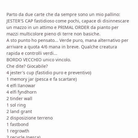
Parto da due carte che da sempre sono un mio pallino:
JESTER'S CAP fastidioso come pochi, capace di disinnescare
un mazzo in un attimo e PRIMAL ORDER da pianto per
mazzi multicolore pieno di terre non basiche.
A sto punto ho pensato... Verde puro, mana alternativo per
arrivare a quota 4/6 mana in breve. Qualche creatura
rapida e controlli verdi...
BORDO VECCHIO unico vincolo.
Che dite? Giocabile?
4 jester's cup (fastidio puro e preventivo)
1 memory jar (pesca e fa scartare)
4 elfi llanowar
4 elfi fyndhorn
2 tinder wall
1 sol ring
2 land grant
2 disposizione terreno
1 fastbond
1 regrowth
2 recycle (pesca)