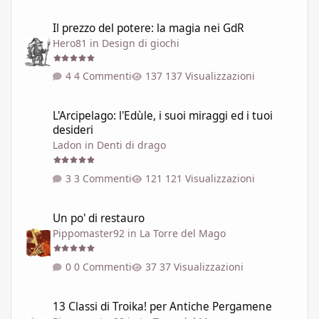
Il prezzo del potere: la magia nei GdR
Il prezzo del potere: la magia nei GdR
Hero81
in
Design di giochi
4 Commenti
137 Visualizzazioni
L'Arcipelago: l'Edùle, i suoi miraggi ed i tuoi desideri
L'Arcipelago: l'Edùle, i suoi miraggi ed i tuoi
desideri
Ladon
in
Denti di drago
3 Commenti
121 Visualizzazioni
Un po' di restauro
Un po' di restauro
Pippomaster92
in
La Torre del Mago
0 Commenti
37 Visualizzazioni
13 Classi di Troika! per Antiche Pergamene
13 Classi di Troika! per Antiche Pergamene