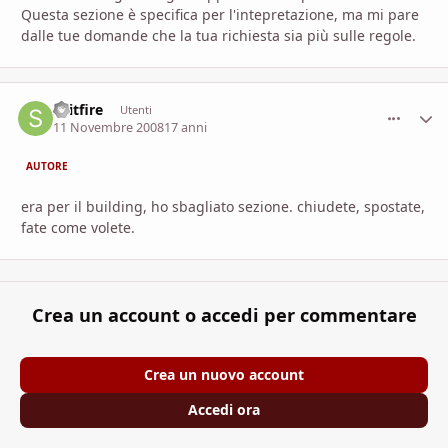
Questa sezione è specifica per l'intepretazione, ma mi pare
dalle tue domande che la tua richiesta sia più sulle regole.
spitfire
comment_
Stati
Utenti
11 Novembre 2008
17 anni
AUTORE
era per il building, ho sbagliato sezione. chiudete, spostate,
fate come volete.
Crea un account o accedi per commentare
Crea un nuovo account
Accedi ora