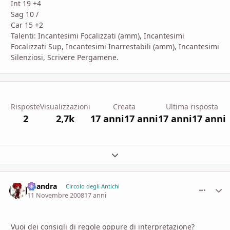
Int 19 +4
Sag 10 /
Car 15 +2
Talenti: Incantesimi Focalizzati (amm), Incantesimi
Focalizzati Sup, Incantesimi Inarrestabili (amm), Incantesimi
Silenziosi, Scrivere Pergamene.
Risposte
Visualizzazioni
Creata
Ultima risposta
2
2,7k
17 anni
17 anni
17 anni
17 anni
Espandi panoramica del topic
khandra
comment_
Stati
Circolo degli Antichi
11 Novembre 2008
17 anni
Vuoi dei consigli di regole oppure di interpretazione?