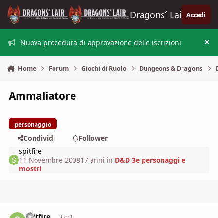
Vai al contenuto
Dragons´ Lair
Accedi
Nuova procedura di approvazione delle iscrizioni
Nas
Home
Forum
Giochi di Ruolo
Dungeons & Dragons
Ammaliatore
personaggio
Condividi
Follower
spitfire
11 Novembre 2008
17 anni
in
D&D 3e personaggi e
mostri
spitfire
comment_
Stati
Utenti