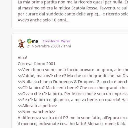
La mia prima partita non me la ricordo quasi per nulla. Er
al massimo ed era la mitica Scatola Rossa, l'avventura sul
per curare dal suddetto canto delle arpie)... e ricordo sol
Avevo anche solo 10 anni...
fenna
Concilio dei Wyrm
21 Novembre 2008
17 anni
Aloa!
Correva l'anno 2001.
<<Vieni fenna vieni che ti faccio provare un gioco, a te ch
<<Vabbè, ma cos'è che è? Ma che occhi grandi che hai D
<<Nulla si chiama Dungeons & Dragons. Gli occhi è perch
<<C'è la birra? Ma ti senti bene? Che orecchie grandi ch
<<Ovvio che c'è la birra. Per le orecchie è solo un impre
<<Se c'è la birra e gli amici, a me va bene. oh guarda! Ha
<<Allora ti aspetto>>
<<Non mancherò>>
A differenza vostra io il PG me lo sono fatto, all'epoca ero
il monaco, indovinate cosa ho fatto? Monaco, nome Kilik.