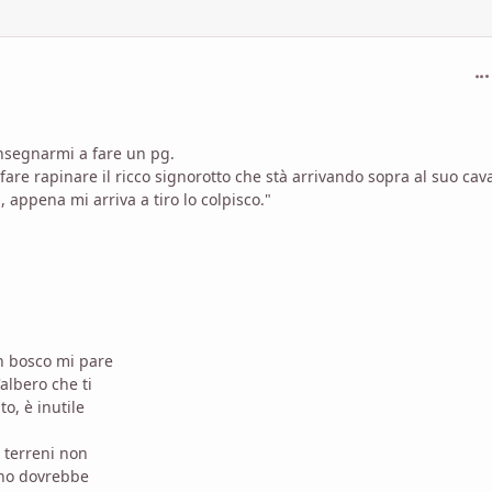
com
insegnarmi a fare un pg.
are rapinare il ricco signorotto che stà arrivando sopra al suo cava
 appena mi arriva a tiro lo colpisco."
un bosco mi pare
albero che ti
o, è inutile
 terreni non
 uno dovrebbe