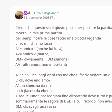
elpi
Circolo degli Antichi
6 Novembre 2008
17 anni
Credo che questo sia il giusto posto per postare la parti
ovvero: la mia prima partita
per semplificare le cose faccio una piccola legenda
L= io (mi chiamo luca)
A1= amico 1 (anche lui luca)
A2= amico 2 (marco)
DM= ovviamente il DM (simone)
AA= altri amici, non importanti
--------------------------------------------------------------
A1: ciao luca! oggi vieni con me che ti faccio vedere un g
L: ok, dove andiamo?
A1: in chiesina da me
L: ok (faccia da ebete)
< segue lunga passeggiata fino all'oratorio dove tutto è 
sommariamente le regole di D&D (a cui, ricordo, non avev
DM: ok, scegli una razza
L: una che?