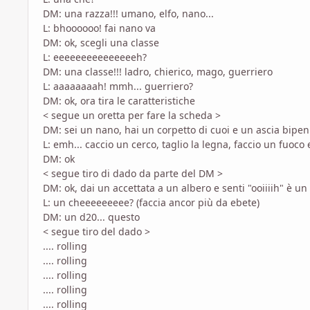
DM: una razza!!! umano, elfo, nano...
L: bhoooooo! fai nano va
DM: ok, scegli una classe
L: eeeeeeeeeeeeeeeh?
DM: una classe!!! ladro, chierico, mago, guerriero
L: aaaaaaaah! mmh... guerriero?
DM: ok, ora tira le caratteristiche
< segue un oretta per fare la scheda >
DM: sei un nano, hai un corpetto di cuoi e un ascia bipenne
L: emh... caccio un cerco, taglio la legna, faccio un fuoco
DM: ok
< segue tiro di dado da parte del DM >
DM: ok, dai un accettata a un albero e senti "ooiiiih" è un a
L: un cheeeeeeeee? (faccia ancor più da ebete)
DM: un d20... questo
< segue tiro del dado >
.... rolling
.... rolling
.... rolling
.... rolling
.... rolling