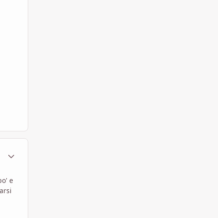
ment_452171
Statistiche Autore
po' e
arsi