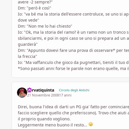
avere -2 sempre?"
Dm: "però è così"
Io: "va bé ma la storia dell'essere controluce, se uno si ap
dove vede"
Dm: "Non me lo hai chiesto"
Io: "Ok, ma la storia del ramo? è un ramo non un tronco
sbilanciarmi, e poi in ogni caso se uno si prepara ad un 
guarderà"
Dm: "Appunto dovevi fare una prova di osservare* per ter
la freccia"
Io: "Ma vaffanculo che gioco da pugnettari, tieniti il tuo d2
*Sono passati anni forse le parole non erano quelle, ma i
parvatiquinta
Circolo degli Antichi
21 Novembre 2008
17 anni
Direi, buona l'idea di darti un PG gia' fatto per cominciare
faccio scegliere quello che preferiscono). Trovo che aiuti
il proprio quando vogliono.
Leggermente meno buono il resto...