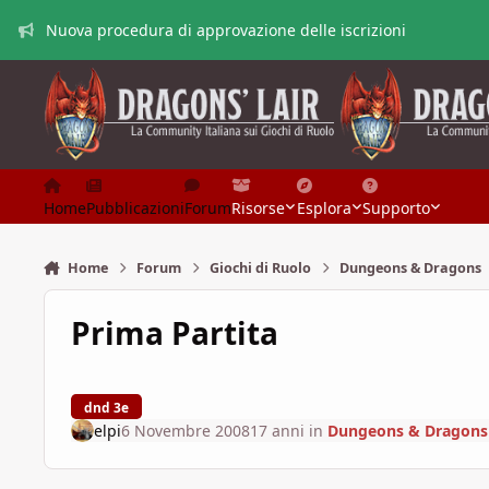
Vai al contenuto
Nuova procedura di approvazione delle iscrizioni
Home
Pubblicazioni
Forum
Risorse
Esplora
Supporto
Home
Forum
Giochi di Ruolo
Dungeons & Dragons
Prima Partita
dnd 3e
elpi
6 Novembre 2008
17 anni
in
Dungeons & Dragons