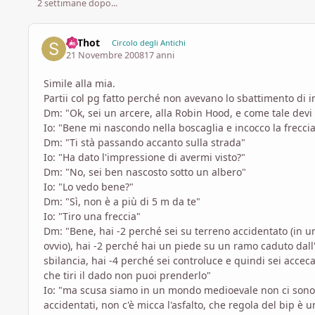
2 settimane dopo...
SaThot
Circolo degli Antichi
21 Novembre 2008
17 anni
Simile alla mia.
Partii col pg fatto perché non avevano lo sbattimento di 
Dm: "Ok, sei un arcere, alla Robin Hood, e come tale devi f
Io: "Bene mi nascondo nella boscaglia e incocco la freccia,
Dm: "Ti stà passando accanto sulla strada"
Io: "Ha dato l'impressione di avermi visto?"
Dm: "No, sei ben nascosto sotto un albero"
Io: "Lo vedo bene?"
Dm: "Sì, non è a più di 5 m da te"
Io: "Tiro una freccia"
Dm: "Bene, hai -2 perché sei su terreno accidentato (in 
ovvio), hai -2 perché hai un piede su un ramo caduto dall'
sbilancia, hai -4 perché sei controluce e quindi sei accecat
che tiri il dado non puoi prenderlo"
Io: "ma scusa siamo in un mondo medioevale non ci sono
accidentati, non c'è micca l'asfalto, che regola del bip è