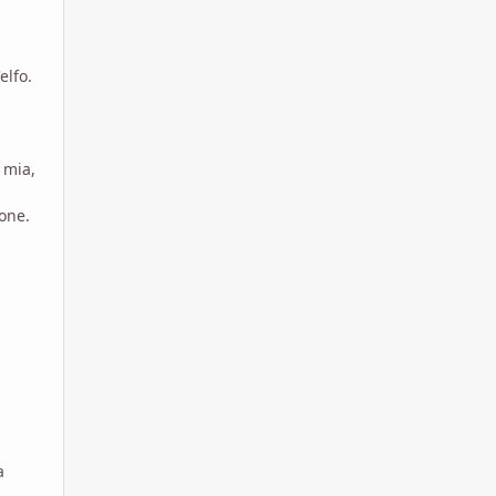
elfo.
 mia,
one.
a