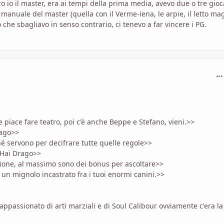
o io il master, era ai tempi della prima media, avevo due o tre gioc
 manuale del master (quella con il Verme-iena, le arpie, il letto ma
o che sbagliavo in senso contrario, ci tenevo a far vincere i PG.
com
e piace fare teatro, poi c'è anche Beppe e Stefano, vieni.>>
rago>>
é servono per decifrare tutte quelle regole>>
e Hai Drago>>
ssione, al massimo sono dei bonus per ascoltare>>
i un mignolo incastrato fra i tuoi enormi canini.>>
 appassionato di arti marziali e di Soul Calibour ovviamente c'era la