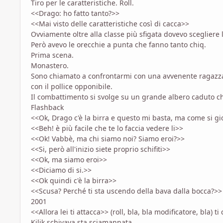
Tiro per le caratteristiche. Roll.
<<Drago: ho fatto tanto?>>
<<Mai visto delle caratteristiche così di cacca>>
Ovviamente oltre alla classe più sfigata dovevo scegliere l
Però avevo le orecchie a punta che fanno tanto chiq.
Prima scena.
Monastero.
Sono chiamato a confrontarmi con una avvenente ragazza 
con il pollice opponibile.
Il combattimento si svolge su un grande albero caduto ch
Flashback
<<Ok, Drago c'è la birra e questo mi basta, ma come si g
<<Beh! è più facile che te lo faccia vedere li>>
<<Ok! Vabbè, ma chi siamo noi? Siamo eroi?>>
<<Si, però all'inizio siete proprio schifiti>>
<<Ok, ma siamo eroi>>
<<Diciamo di si.>>
<<Ok quindi c'è la birra>>
<<Scusa? Perché ti sta uscendo della bava dalla bocca?>>
2001
<<Allora lei ti attacca>> (roll, bla, bla modificatore, bla) t
Kilik schivava sta sciamannata.