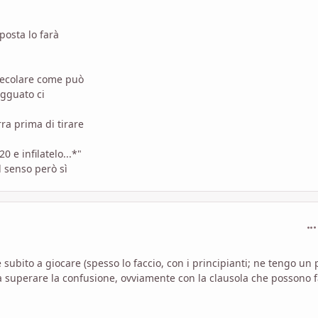
posta lo farà
 secolare come può
agguato ci
ra prima di tirare
0 e infilatelo...*"
l senso però sì
com
 subito a giocare (spesso lo faccio, con i principianti; ne tengo un 
 a superare la confusione, ovviamente con la clausola che possono f