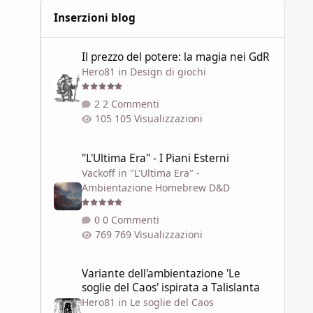
Inserzioni blog
Il prezzo del potere: la magia nei GdR
Il prezzo del potere: la magia nei GdR
Hero81
in
Design di giochi
2 Commenti
105 Visualizzazioni
"L'Ultima Era" - I Piani Esterni
"L'Ultima Era" - I Piani Esterni
Vackoff
in
"L'Ultima Era" -
Ambientazione Homebrew D&D
0 Commenti
769 Visualizzazioni
Variante dell'ambientazione 'Le soglie del Caos' ispirata a 
Variante dell'ambientazione 'Le
soglie del Caos' ispirata a Talislanta
Hero81
in
Le soglie del Caos