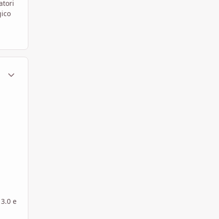
atori
gico
ment_452172
Statistiche Autore
 3.0 e