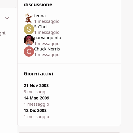
discussione
fenna
ment_451997
Statistiche Autore
1 messaggio
SaThot
1 messaggio
gni,
parvatiquinta
1 messaggio
Chuck Norris
1 messaggio
Giorni attivi
21 Nov 2008
3 messaggi
14 Mag 2009
1 messaggio
12 Dic 2008
1 messaggio