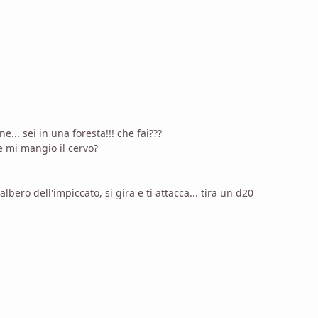
... sei in una foresta!!! che fai???
 e mi mangio il cervo?
lbero dell'impiccato, si gira e ti attacca... tira un d20