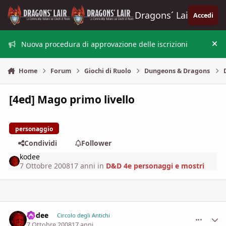
Vai al contenuto
Dragons´ Lair
Accedi
Nuova procedura di approvazione delle iscrizioni
Nas
Home
Forum
Giochi di Ruolo
Dungeons & Dragons
[4ed] Mago primo livello
personaggio
Condividi
Follower
kodee
7 Ottobre 2008
17 anni
in
D&D 4e personaggi e mostri
kodee
comment_
Stati
Circolo degli Antichi
7 Ottobre 2008
17 anni