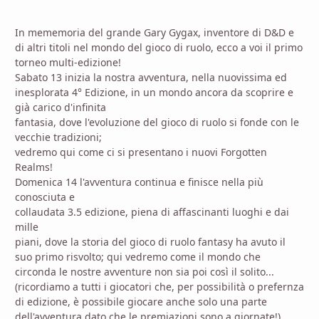
In mememoria del grande Gary Gygax, inventore di D&D e
di altri titoli nel mondo del gioco di ruolo, ecco a voi il primo
torneo multi-edizione!
Sabato 13 inizia la nostra avventura, nella nuovissima ed
inesplorata 4° Edizione, in un mondo ancora da scoprire e
già carico d'infinita
fantasia, dove l'evoluzione del gioco di ruolo si fonde con le
vecchie tradizioni;
vedremo qui come ci si presentano i nuovi Forgotten
Realms!
Domenica 14 l'avventura continua e finisce nella più
conosciuta e
collaudata 3.5 edizione, piena di affascinanti luoghi e dai
mille
piani, dove la storia del gioco di ruolo fantasy ha avuto il
suo primo risvolto; qui vedremo come il mondo che
circonda le nostre avventure non sia poi così il solito...
(ricordiamo a tutti i giocatori che, per possibilità o prefernza
di edizione, è possibile giocare anche solo una parte
dell'avventura dato che le premiazioni sono a giornate!)