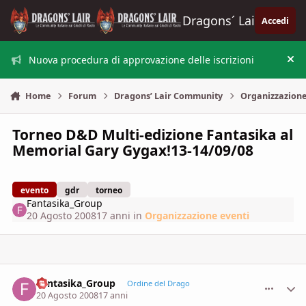
Vai al contenuto
Dragons´ Lair
Accedi
Nuova procedura di approvazione delle iscrizioni
Nas
Home
Forum
Dragons’ Lair Community
Organizzazione
Torneo D&D Multi-edizione Fantasika al
Memorial Gary Gygax!13-14/09/08
evento
gdr
torneo
Fantasika_Group
20 Agosto 2008
17 anni
in
Organizzazione eventi
Fantasika_Group
comment_
Stati
Ordine del Drago
20 Agosto 2008
17 anni