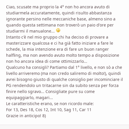
Ciao, scusate ma proprio la 4° non ho ancora avuto di
studiarmela accuratamente, quindi risulto abbastanza
ignorante persino nelle meccaniche base, almeno sino a
quando questa settimana non troverò un paio d'ore per
studiarmi il manualone...
Intanto c'è nel mio gruppo chi ha deciso di provare a
masterizzare qualcosa e ci ha già fatto iniziare a fare le
schede, la mia intenzione era di fare un buon ranger
halfling, ma non avendo avuto molto tempo a disposizione
non ho ancora idea di come ottimizzarlo...
Qualcuno ha consigli? Partiamo dal 1° livello, e non sò a che
livello arriveremo (ma non credo saliremo di molto!), quindi
avrei bisogno giusto di qualche consiglio per incominciare il
PG rendendolo un tritacarne sin da subito senza per forza
finire nello sgravo... Consigliate pure su come
equipaggiarlo, magari...
Le caratteristiche erano, se non ricordo male:
For 13, Des 18, Cos 12, Int 10, Sag 11, Car 11
Grazie in anticipo! 8)