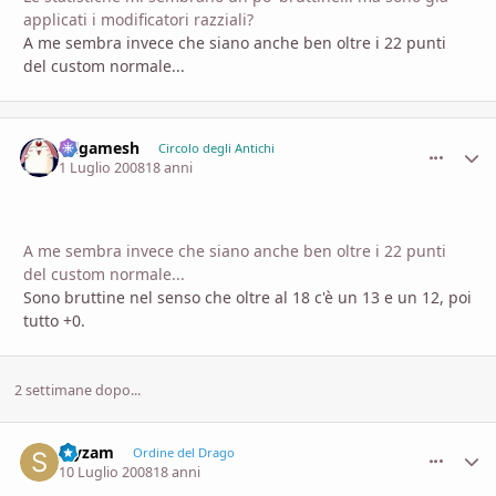
applicati i modificatori razziali?
A me sembra invece che siano anche ben oltre i 22 punti
del custom normale...
Gilgamesh
comment_
Stati
Circolo degli Antichi
1 Luglio 2008
18 anni
A me sembra invece che siano anche ben oltre i 22 punti
del custom normale...
Sono bruttine nel senso che oltre al 18 c'è un 13 e un 12, poi
tutto +0.
2 settimane dopo...
sryzam
comment_
Stati
Ordine del Drago
10 Luglio 2008
18 anni