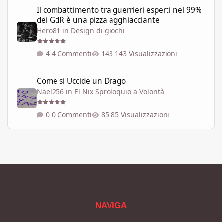
Il combattimento tra guerrieri esperti nel 99% dei GdR è una pi
Il combattimento tra guerrieri esperti nel 99%
dei GdR è una pizza agghiacciante
Hero81
in
Design di giochi
4 Commenti
143 Visualizzazioni
Come si Uccide un Drago
Come si Uccide un Drago
Nael256
in
El Nix Sproloquio a Volontà
0 Commenti
85 Visualizzazioni
NAVIGA