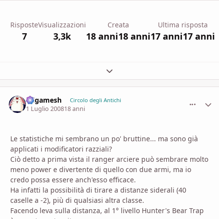
Risposte
Visualizzazioni
Creata
Ultima risposta
7
3,3k
18 anni
18 anni
17 anni
17 anni
Espandi panoramica del topic
Gilgamesh
comment_
Stati
Circolo degli Antichi
1 Luglio 2008
18 anni
Le statistiche mi sembrano un po' bruttine... ma sono già
applicati i modificatori razziali?
Ciò detto a prima vista il ranger arciere può sembrare molto
meno power e divertente di quello con due armi, ma io
credo possa essere anch'esso efficace.
Ha infatti la possibilità di tirare a distanze siderali (40
caselle a -2), più di qualsiasi altra classe.
Facendo leva sulla distanza, al 1° livello Hunter's Bear Trap