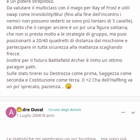
è un potere strepitoso.
Da valutare il multiclass con il mago per Ray of Frost e utili
swap come Invisibility/Blur (fino alla fine dell'incontro i
nemici non possono vederti se sono più lontani di 5 caselle).
Va detto che il ranger arciere è un po' una figura solitaria,
che non si presta molto a le strategie di gruppo, ma puoi
posizionarti a 20/40 quadretti di distanza dal mischione e
partecipare in tutta sicurezza alla mattanza scagliando
frecce.
Inoltre per il futuro Battlefield Archer è imho un ottimo
paragon path.
Sulle stats tirerei su Destrezza come prima, Saggezza come
seconda e Costituzione come terza. Il +2 Cha dell'Halfling va
un po' sprecato, pazienza...
Andre Duval
comment_
Stati
Circolo degli Antichi
1 Luglio 2008
18 anni
Le statistiche mi sembrano un po' bruttine... ma sono già