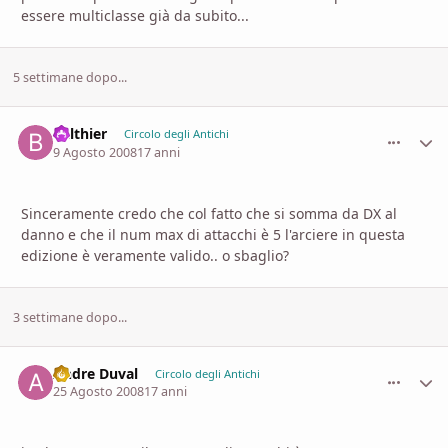
essere multiclasse già da subito...
5 settimane dopo...
Balthier
comment_
Stati
Circolo degli Antichi
9 Agosto 2008
17 anni
Sinceramente credo che col fatto che si somma da DX al
danno e che il num max di attacchi è 5 l'arciere in questa
edizione è veramente valido.. o sbaglio?
3 settimane dopo...
Andre Duval
comment_
Stati
Circolo degli Antichi
25 Agosto 2008
17 anni