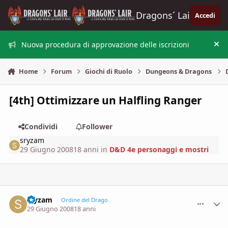
Vai al contenuto
Dragons´ Lair
Accedi
Nuova procedura di approvazione delle iscrizioni
Nas
Home
Forum
Giochi di Ruolo
Dungeons & Dragons
[4th] Ottimizzare un Halfling Ranger
Condividi
Follower
sryzam
29 Giugno 2008
18 anni
in
D&D 4e personaggi e mostri
sryzam
comment_
Stati
Ordine del Drago
29 Giugno 2008
18 anni