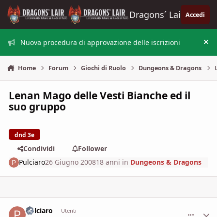
Vai al contenuto
Dragons´ Lair
Accedi
Nuova procedura di approvazione delle iscrizioni
Nas
Home
Forum
Giochi di Ruolo
Dungeons & Dragons
Lenan Mago delle Vesti Bianche ed il
suo gruppo
dnd 3e
Condividi
Follower
Pulciaro
26 Giugno 2008
18 anni
in
Dungeons & Dragons
Pulciaro
comment_
Stati
Utenti