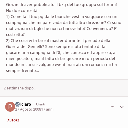
Grazie di aver pubblicato il bkg del tuo gruppo sul forum!
Ho due curiosità:
1) Come fa il tuo pg dalle bianche vesti a viaggiare con un
compagnia che mi pare vada da tutt'altra direzione? Ci sono
motivazioni di bgk che non ci hai svelato? Convenienza? E'
costretto?
2) Che cosa vi fa fare il master durante il periodo della
Guerra dei Gemelli? Sono sempre stato tentato di far
giocare una campagna di Dl, che conosco ed apprezzo, ai
miei giocatori, ma il fatto di far giocare in un periodo del
mondo in cui si svolgono eventi narrati dai romanzi mi ha
sempre frenato...
2 settimane dopo...
Pulciaro
comment_
Stati
Utenti
27 Agosto 2008
17 anni
AUTORE