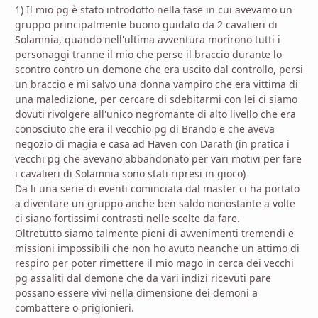
1) Il mio pg è stato introdotto nella fase in cui avevamo un
gruppo principalmente buono guidato da 2 cavalieri di
Solamnia, quando nell'ultima avventura morirono tutti i
personaggi tranne il mio che perse il braccio durante lo
scontro contro un demone che era uscito dal controllo, persi
un braccio e mi salvo una donna vampiro che era vittima di
una maledizione, per cercare di sdebitarmi con lei ci siamo
dovuti rivolgere all'unico negromante di alto livello che era
conosciuto che era il vecchio pg di Brando e che aveva
negozio di magia e casa ad Haven con Darath (in pratica i
vecchi pg che avevano abbandonato per vari motivi per fare
i cavalieri di Solamnia sono stati ripresi in gioco)
Da li una serie di eventi cominciata dal master ci ha portato
a diventare un gruppo anche ben saldo nonostante a volte
ci siano fortissimi contrasti nelle scelte da fare.
Oltretutto siamo talmente pieni di avvenimenti tremendi e
missioni impossibili che non ho avuto neanche un attimo di
respiro per poter rimettere il mio mago in cerca dei vecchi
pg assaliti dal demone che da vari indizi ricevuti pare
possano essere vivi nella dimensione dei demoni a
combattere o prigionieri.