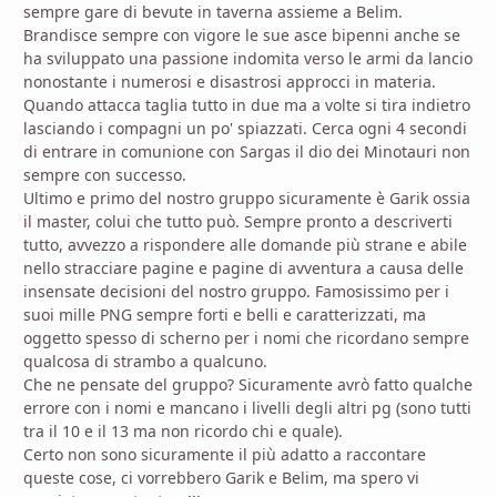
sempre gare di bevute in taverna assieme a Belim.
Brandisce sempre con vigore le sue asce bipenni anche se
ha sviluppato una passione indomita verso le armi da lancio
nonostante i numerosi e disastrosi approcci in materia.
Quando attacca taglia tutto in due ma a volte si tira indietro
lasciando i compagni un po' spiazzati. Cerca ogni 4 secondi
di entrare in comunione con Sargas il dio dei Minotauri non
sempre con successo.
Ultimo e primo del nostro gruppo sicuramente è Garik ossia
il master, colui che tutto può. Sempre pronto a descriverti
tutto, avvezzo a rispondere alle domande più strane e abile
nello stracciare pagine e pagine di avventura a causa delle
insensate decisioni del nostro gruppo. Famosissimo per i
suoi mille PNG sempre forti e belli e caratterizzati, ma
oggetto spesso di scherno per i nomi che ricordano sempre
qualcosa di strambo a qualcuno.
Che ne pensate del gruppo? Sicuramente avrò fatto qualche
errore con i nomi e mancano i livelli degli altri pg (sono tutti
tra il 10 e il 13 ma non ricordo chi e quale).
Certo non sono sicuramente il più adatto a raccontare
queste cose, ci vorrebbero Garik e Belim, ma spero vi