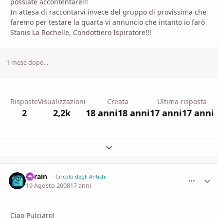
possiate accontentare!!!
In attesa di raccontarvi invece del gruppo di provissima che
faremo per testare la quarta vi annuncio che intanto io farò
Stanis La Rochelle, Condottiero Ispiratore!!!
1 mese dopo...
Risposte
Visualizzazioni
Creata
Ultima risposta
2
2,2k
18 anni
18 anni
17 anni
17 anni
Espandi panoramica del topic
Thrain
comment_
Stati
Circolo degli Antichi
19 Agosto 2008
17 anni
Ciao Pulciaro!