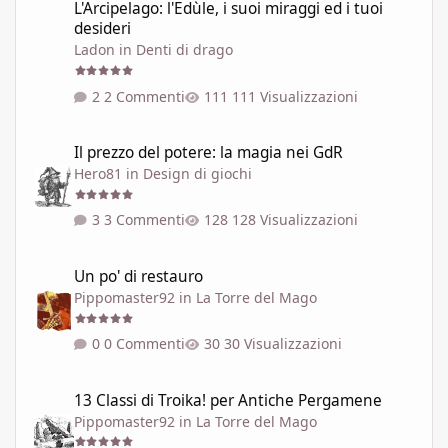
L'Arcipelago: l'Edùle, i suoi miraggi ed i tuoi
desideri
Ladon
in
Denti di drago
2 Commenti
111 Visualizzazioni
Il prezzo del potere: la magia nei GdR
Il prezzo del potere: la magia nei GdR
Hero81
in
Design di giochi
3 Commenti
128 Visualizzazioni
Un po' di restauro
Un po' di restauro
Pippomaster92
in
La Torre del Mago
0 Commenti
30 Visualizzazioni
13 Classi di Troika! per Antiche Pergamene
13 Classi di Troika! per Antiche Pergamene
Pippomaster92
in
La Torre del Mago