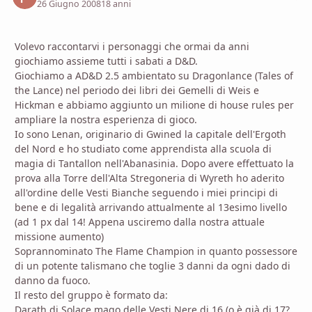
26 Giugno 2008
18 anni
Volevo raccontarvi i personaggi che ormai da anni
giochiamo assieme tutti i sabati a D&D.
Giochiamo a AD&D 2.5 ambientato su Dragonlance (Tales of
the Lance) nel periodo dei libri dei Gemelli di Weis e
Hickman e abbiamo aggiunto un milione di house rules per
ampliare la nostra esperienza di gioco.
Io sono Lenan, originario di Gwined la capitale dell'Ergoth
del Nord e ho studiato come apprendista alla scuola di
magia di Tantallon nell'Abanasinia. Dopo avere effettuato la
prova alla Torre dell'Alta Stregoneria di Wyreth ho aderito
all'ordine delle Vesti Bianche seguendo i miei principi di
bene e di legalità arrivando attualmente al 13esimo livello
(ad 1 px dal 14! Appena usciremo dalla nostra attuale
missione aumento)
Soprannominato The Flame Champion in quanto possessore
di un potente talismano che toglie 3 danni da ogni dado di
danno da fuoco.
Il resto del gruppo è formato da:
Darath di Solace mago delle Vesti Nere di 16 (o è già di 17?