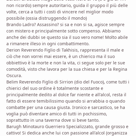
non ricordo) sempre autoritario, guida il gruppo il più delle
volte, cerca a tutti i costi di vincere nel miglior modo
possibile (ossia distruggendo il mondo)
Brando Ladro? Assassino? si sa e non si sa, agisce sempre
con mistero e principalmente sotto compenso. Abbiamo
anche dei dubbi se questo sia il suo vero nome! Molto abile
a rimanere illeso in ogni combattimento.
Derion Reverendo Figlio di Takhisis, rappresenta il male e
ciò che non vorrei mai essere, è un chierico ma il suo
obbiettivo è la morte e non la vita, ci segue solo per le sue
comodità, visto che lavora per la sua chiesa e per la Regina
Oscura.
Belim Reverendo Figlio di Sirrion (dio del Fuoco), come tutti i
chierici del suo ordine è totalmente scostante e
principalmente dedito al dolce far niente e all'alcol, resta il
fatto di essere temibilissimo quando si arrabbia o quando
combatte per una causa giusta. Ironico e sarcastico, se ha
voglia può diventare amico di tutti in pochissimo,
soprattutto in una taverna dove si beve tanto.
Barugh Minotauro Guerriero Specializzato, grande grosso e
cattivo! Si dedica anche lui con passione all'alcol (organizza