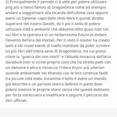
2) Principalmente il periodo ci è utile per potere utilizzare
png più o meno famosi di Dragonlance come ad esempio
andare a soggiornare alla locanda dell'ultima casa oppure
avere un Dalamar capo delle Vesti Nere e quindi diretto
superiore del nostro Darath, da li poi il bello di potere
utilizzare città e ambienti che abbiamo letto quasi tutti noi
sui libri e la speranza in un lontanissimo futuro di evitare
l'avvento dell'era dei mortali. Per il resto il master ha creato
tanti e tali nuovi eventi di livello mondiale da poter scrivere
lui più libri dell'intera serie di Dragonlance, tra cui posso
citare la "guerra dei non morti" e l'attuale minaccia dell'orco
Garadurk (non si scrive proprio così) che ha stretto patti con
un demone e altro e minaccia l'intera Krynn più ulteriori
vicende ambientate nei Kharolis con le loro continue faide
tra piccole città stato. Insomma il bello è avere un mondo
già descritto e un periodo storico definito in parte dove
potere inserire le proprie storie senza che queste debbano
per forza intrecciarsi o modificare o seguire il percorso dei
libri ufficiali.