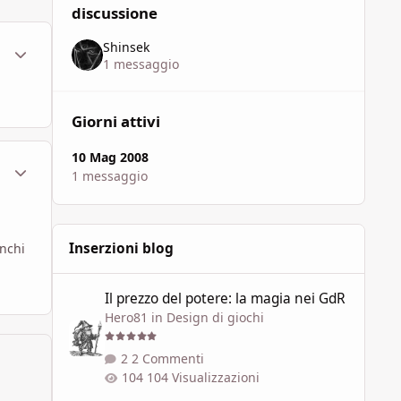
discussione
Shinsek
ment_450422
Statistiche Autore
1 messaggio
Giorni attivi
10 Mag 2008
ment_450423
Statistiche Autore
1 messaggio
Inserzioni blog
enchi
Il prezzo del potere: la magia nei GdR
Il prezzo del potere: la magia nei GdR
Hero81
in
Design di giochi
2 Commenti
104 Visualizzazioni