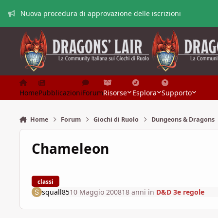
Vai al contenuto
Nuova procedura di approvazione delle iscrizioni
Home
Pubblicazioni
Forum
Risorse
Esplora
Supporto
Home
Forum
Giochi di Ruolo
Dungeons & Dragons
Chameleon
classi
squall85
10 Maggio 2008
18 anni
in
D&D 3e regole