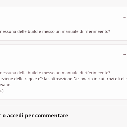
com
in nessuna delle build e messo un manuale di riferimeento?
com
in nessuna delle build e messo un manuale di riferimeento?
one delle regole c'è la sottosezione Dizionario in cui trovi gli el
rovano.
.)
t o accedi per commentare