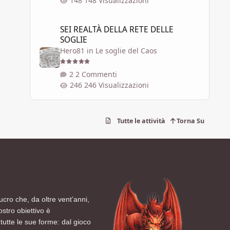
148 Visualizzazioni
SEI REALTÀ DELLA RETE DELLE SOGLIE
SEI REALTÀ DELLA RETE DELLE
SOGLIE
Hero81
in
Le soglie del Caos
2 Commenti
246 Visualizzazioni
Tutte le attività
Torna Su
ucro che, da oltre vent’anni,
ostro obiettivo è
tutte le sue forme: dal gioco