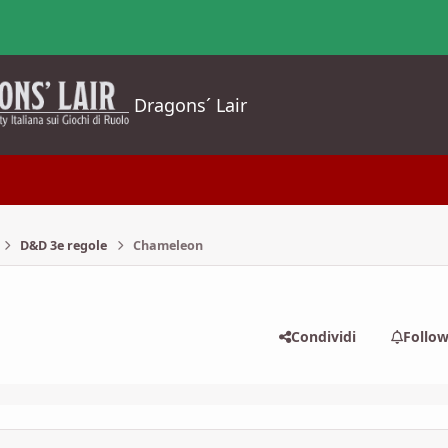
Dragons´ Lair
D&D 3e regole
Chameleon
Condividi
Follo