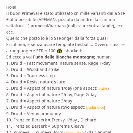
Hola!
Il buon Primeval è stato utilizzato cn mille varianti dalla STR
+ alta possibile (APEMAN, postato da andrè: la scimma
saltatrice...) primeval/barbaro (dall'ira incontrastabile), ecc.
ecc.
Quello che posto io è lo STRonger dalla forza quasi
Erculinea, e senza usare template bestiali... Ovvero riuscire
a raggiungere STR = 100
:shocked:
Ed ecco a voi
Fudo delle Bianche montagne
; human
1. Druid = Fast movement, nature sense, Rage 1/day
2. Druid = Woodland strike
3. Druid = Trackless step
4. Druid = Resist nature’s lure
5. Druid = Aspect of nature 1/day (one aspect:
)
vigor
6. Druid = Aspect of nature 2/day, Rage 2/day
7. Druid = Aspect of nature 3/day
8. Druid = Aspect of nature (two aspect:
)
Endurance
9. Druid = Venom immunity
10. Frenzied Berserk = Frenzy 1/day , Diehard
11. Frenzied Berserk = Supreme Cleave
12. Primeval = Primeval form (
) 1/day, animal
Dire Lion