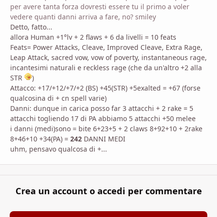
per avere tanta forza dovresti essere tu il primo a voler
vedere quanti danni arriva a fare, no? smiley
Detto, fatto...
allora Human +1°lv + 2 flaws + 6 da livelli = 10 feats
Feats= Power Attacks, Cleave, Improved Cleave, Extra Rage,
Leap Attack, sacred vow, vow of poverty, instantaneous rage,
incantesimi naturali e reckless rage (che da un'altro +2 alla
STR
)
Attacco: +17/+12/+7/+2 (BS) +45(STR) +5exalted = +67 (forse
qualcosina di + cn spell varie)
Danni: dunque in carica posso far 3 attacchi + 2 rake = 5
attacchi togliendo 17 di PA abbiamo 5 attacchi +50 melee
i danni (medi)sono = bite 6+23+5 + 2 claws 8+92+10 + 2rake
8+46+10 +34(PA) =
242
DANNI MEDI
uhm, pensavo qualcosa di +...
Crea un account o accedi per commentare