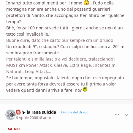
Innanzi tutto complimenti per il nome
, Fudo della
montagna non era anche uno dei possenti guerrieri
protettori di Nanto, che acconpagna Ken Shiro per qualche
tempo?
Bhè, forza 100 non si vede tutti i giorni, anche se non è un
tetto così invalicabile.
Buone cure, dato che casto pur sempre cm un druido
Un druido di 9°, o sbaglio? Con i colpi che fioccano al 20° mi
sembra poco francamente...
Per talenti e similia lascio a voi decidere, tralasciando i
MUST cm Power Attack, Cleave, Extra Rage, Incantesimi
Naturali, Leap Attack...
Se hai tempo, impostali i talenti, dopo che ti sei impegnato
per avere tanta forza dovresti essere tu il primo a voler
vedere quanti danni arriva a fare, no?
Anh- la rana suicida
comment_
Stati
Ordine del Drago
6 Aprile 2008
18 anni
AUTORE