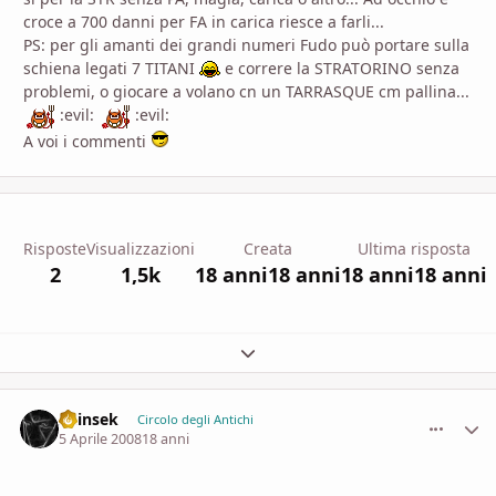
croce a 700 danni per FA in carica riesce a farli...
PS: per gli amanti dei grandi numeri Fudo può portare sulla
schiena legati 7 TITANI
e correre la STRATORINO senza
problemi, o giocare a volano cn un TARRASQUE cm pallina...
:evil:
:evil:
A voi i commenti
Risposte
Visualizzazioni
Creata
Ultima risposta
2
1,5k
18 anni
18 anni
18 anni
18 anni
Espandi panoramica del topic
Shinsek
comment_
Stati
Circolo degli Antichi
5 Aprile 2008
18 anni