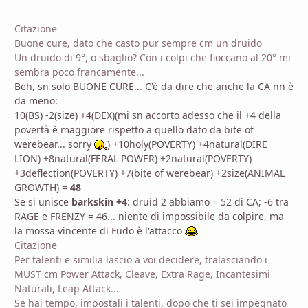
Citazione
Buone cure, dato che casto pur sempre cm un druido
Un druido di 9°, o sbaglio? Con i colpi che fioccano al 20° mi
sembra poco francamente...
Beh, sn solo BUONE CURE... C'è da dire che anche la CA nn è
da meno:
10(BS) -2(size) +4(DEX)(mi sn accorto adesso che il +4 della
povertà è maggiore rispetto a quello dato da bite of
werebear... sorry
) +10holy(POVERTY) +4natural(DIRE
LION) +8natural(FERAL POWER) +2natural(POVERTY)
+3deflection(POVERTY) +7(bite of werebear) +2size(ANIMAL
GROWTH) =
48
Se si unisce
barkskin +4
: druid 2 abbiamo = 52 di CA; -6 tra
RAGE e FRENZY = 46... niente di impossibile da colpire, ma
la mossa vincente di Fudo è l'attacco
Citazione
Per talenti e similia lascio a voi decidere, tralasciando i
MUST cm Power Attack, Cleave, Extra Rage, Incantesimi
Naturali, Leap Attack...
Se hai tempo, impostali i talenti, dopo che ti sei impegnato