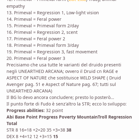
empathy
13. Primeval = Regression 1, Low-light vision
14. Primeval = Feral power
15. Primeval = Primeval form 2/day
16. Primeval = Regression 2, scent
17. Primeval = Feral power 2
18. Primeval = Primeval form 3/day
19. Primeval = Regression 3, fast movement
20. Primeval = Feral power 3
Precisiamo che usa tutte le varianti del druido presenti
negli UNEARTHED ARCANA; ovvero il Druid cn RAGE e
ASPECT OF NATURE che sostituisce WILD SHAPE ( Druid
Avenger pag. 51 e Aspect of Nature pag. 67; tutti sul
UNEARTHED ARCANA)
Il BG lo devo ancora concludere; presto lo posterò...
Il punto forte di Fudo è senz'altro la STR; ecco lo sviluppo:
Progress abilities:
32 point
Abi
Base
Point
Progress
Poverty
MountainTroll
Regression
Total
STR 8 16=18 +2=20 35 +3=38
38
DEX 8 +4=12 12 +3=15
15