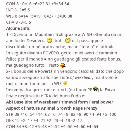
CON 8 10=16 +6=22 31 +3=34
34
INT 8 -3=5
5
WIS 8 6=14 +5=19 +8=27 +3=30
30
CHA 8 -3=5
5
Alcune Info:
1 - Diventa un Mountain Troll grazie a WISH ottenuto da un
anello dei Desideri...
:huh:
qst passaggio è
discutibile; un pò tirato anche, ma in "teoria" è fattibile...
In seguito divento POVERO, getto i miei averi e cammino
felice per il mondo = nn guadagno gli exalted feats bonus,
ma guadagno tutto il resto
2- I bonus della Povertà nn vengono calcolati dato che dopo
vanno sovrapposti allo spell
Bite of werebear
, ma il voto è
molto importante per la WIS
Insomma tra giri strani e ritorti (da buon PP
) la Forza
finale negli scatti d'IRA del buon Fudo è:
Abi
Base
Bite of werebear
Primeval form
Feral power
Aspect of nature
Animal Growth
Rage
Frenzy
STR 38 +16=54 +14=68 +6=74 +8=82 +8=90 +4=94 +6=100
DEX 15 +2=17 +4=21 +2=23 -4=19 -2=17
CON 34 +8=42 +6=48 +4=52 +4=56 +4=60 +4=64