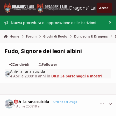
Vai al contenuto
Dragons´ Lair
Accedi
Nuova procedura di approvazione delle iscrizioni
Nas
Home
Forum
Giochi di Ruolo
Dungeons & Dragons
Fudo, Signore dei leoni albini
Condividi
Follower
Anh- la rana suicida
4 Aprile 2008
18 anni
in
D&D 3e personaggi e mostri
Anh- la rana suicida
comment_
Stati
Ordine del Drago
4 Aprile 2008
18 anni