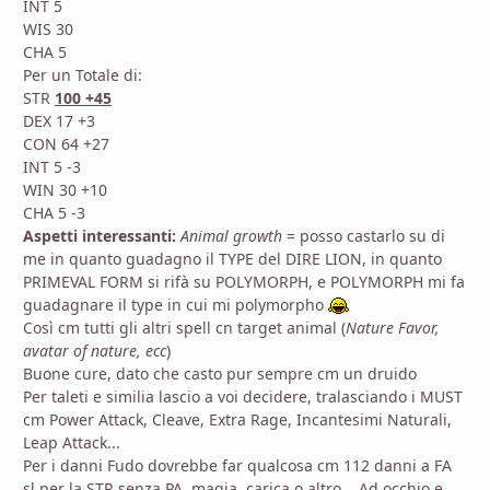
INT 5
WIS 30
CHA 5
Per un Totale di:
STR
100 +45
DEX 17 +3
CON 64 +27
INT 5 -3
WIN 30 +10
CHA 5 -3
Aspetti interessanti:
Animal growth
= posso castarlo su di
me in quanto guadagno il TYPE del DIRE LION, in quanto
PRIMEVAL FORM si rifà su POLYMORPH, e POLYMORPH mi fa
guadagnare il type in cui mi polymorpho
Così cm tutti gli altri spell cn target animal (
Nature Favor,
avatar of nature, ecc
)
Buone cure, dato che casto pur sempre cm un druido
Per taleti e similia lascio a voi decidere, tralasciando i MUST
cm Power Attack, Cleave, Extra Rage, Incantesimi Naturali,
Leap Attack...
Per i danni Fudo dovrebbe far qualcosa cm 112 danni a FA
sl per la STR senza PA, magia, carica o altro... Ad occhio e