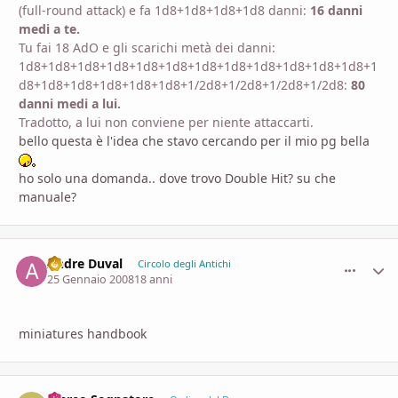
(full-round attack) e fa 1d8+1d8+1d8+1d8 danni:
16 danni
medi a te.
Tu fai 18 AdO e gli scarichi metà dei danni:
1d8+1d8+1d8+1d8+1d8+1d8+1d8+1d8+1d8+1d8+1d8+1d8+1
d8+1d8+1d8+1d8+1d8+1d8+1/2d8+1/2d8+1/2d8+1/2d8:
80
danni medi a lui.
Tradotto, a lui non conviene per niente attaccarti.
bello questa è l'idea che stavo cercando per il mio pg bella
ho solo una domanda.. dove trovo Double Hit? su che
manuale?
Andre Duval
comment_
Stati
Circolo degli Antichi
25 Gennaio 2008
18 anni
miniatures handbook