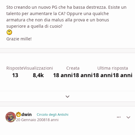
Sto creando un nuovo PG che ha bassa destrezza. Esiste un
talento per aumentare la CA? Oppure una qualche
armatura che non dia malus alla prova e un bonus
superiore a quella di cuoio?
Grazie mille!
Risposte
Visualizzazioni
Creata
Ultima risposta
13
8,4k
18 anni
18 anni
18 anni
18 anni
Espandi panoramica del topic
Gadwin
comment_
Stati
Circolo degli Antichi
20 Gennaio 2008
18 anni