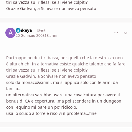
tiri salvezza sui riflessi se si viene colpiti?
Grazie Gadwin, a Schivare non avevo pensato
Alekeya
comment_
Stati
Utenti
20 Gennaio 2008
18 anni
Purtroppo ho dei tiri bassi, per quello che la destrezza non
è alta eh eh. In alternativa esiste qualche talento che fa fare
tiri salvezza sui riflessi se si viene colpiti?
Grazie Gadwin, a Schivare non avevo pensato
solo da monaco&simili, ma si applica solo con le armi da
lancio...
un alternativa sarebbe usare una cavalcatura per avere il
bonus di CA e copertura...ma poi scendere in un dungeon
con l'equino mi pare un po' ridicolo.
usa lo scudo a torre e risolvi il problema...fine