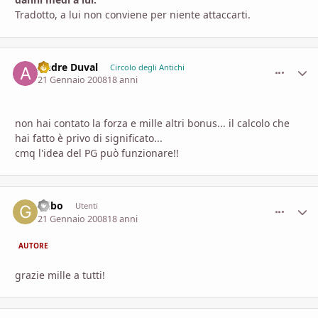
Tradotto, a lui non conviene per niente attaccarti.
Andre Duval
comment_
Stati
Circolo degli Antichi
21 Gennaio 2008
18 anni
non hai contato la forza e mille altri bonus... il calcolo che
hai fatto è privo di significato...
cmq l'idea del PG può funzionare!!
Gilbo
comment_
Stati
Utenti
21 Gennaio 2008
18 anni
AUTORE
grazie mille a tutti!