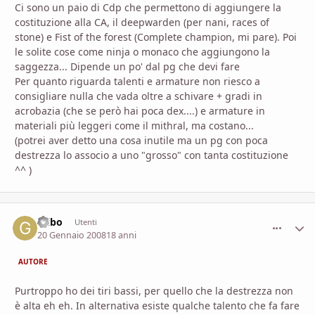
Ci sono un paio di Cdp che permettono di aggiungere la
costituzione alla CA, il deepwarden (per nani, races of
stone) e Fist of the forest (Complete champion, mi pare). Poi
le solite cose come ninja o monaco che aggiungono la
saggezza... Dipende un po' dal pg che devi fare
Per quanto riguarda talenti e armature non riesco a
consigliare nulla che vada oltre a schivare + gradi in
acrobazia (che se però hai poca dex....) e armature in
materiali più leggeri come il mithral, ma costano...
(potrei aver detto una cosa inutile ma un pg con poca
destrezza lo associo a uno "grosso" con tanta costituzione
^^ )
Gilbo
comment_
Stati
Utenti
20 Gennaio 2008
18 anni
AUTORE
Purtroppo ho dei tiri bassi, per quello che la destrezza non
è alta eh eh. In alternativa esiste qualche talento che fa fare