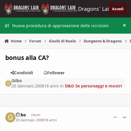
Vai al contenuto
Dragons´ Lair
Accedi
Nuova procedura di approvazione delle iscrizioni
Nas
Home
Forum
Giochi di Ruolo
Dungeons & Dragons
bonus alla CA?
Condividi
Follower
Gilbo
20 Gennaio 2008
18 anni
in
D&D 3e personaggi e mostri
Gilbo
comment_
Stati
Utenti
20 Gennaio 2008
18 anni