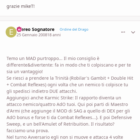
grazie mikeT!
Etereo Sognatore
comment_
Stati
Ordine del Drago
25 Gennaio 2008
18 anni
Temo un MAD purtroppo... Il mio consiglio è
differente&divertente: fa in modo che ti colpiscano e per te
sia un vantaggio!
Se riesci a prendere la Trinità (Robilar's Gambit + Double Hit
+ Combat Reflexes) ogni volta che un nemico ti colpisce tu
gli spedisci indietro DUE attacchi.
Aggiungici anche Karmic Strike: Il rapporto diventa un
attacco nemico/quattro AdO tuoi. Qui poi parti di Maestro
d'Armi (che aggiunge il MOD di SAG a quello di DEX per gli
AdO bonus e forse ti da Combat Reflexes...). E poi Defensive
Sweep, e un bell'Amulet of Retribuition. Il risultato?
facciamo una prova.
Nel turno Avversario egli non si muove e attacca 4 volte