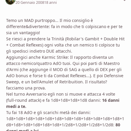
20 Gennaio 2008
18 anni
Temo un MAD purtroppo... Il mio consiglio è
differente&divertente: fa in modo che ti colpiscano e per te
sia un vantaggio!
Se riesci a prendere la Trinità (Robilar's Gambit + Double Hit
+ Combat Reflexes) ogni volta che un nemico ti colpisce tu
gli spedisci indietro DUE attacchi.
Aggiungici anche Karmic Strike: Il rapporto diventa un
attacco nemico/quattro AdO tuoi. Qui poi parti di Maestro
d'Armi (che aggiunge il MOD di SAG a quello di DEX per gli
AdO bonus e forse ti da Combat Reflexes...). E poi Defensive
Sweep, e un bell'Amulet of Retribuition. Il risultato?
facciamo una prova.
Nel turno Avversario egli non si muove e attacca 4 volte
(full-round attack) e fa 1d8+1d8+1d8+1d8 danni:
16 danni
medi a te.
Tu fai 18 AdO e gli scarichi metà dei danni:
1d8+1d8+1d8+1d8+1d8+1d8+1d8+1d8+1d8+1d8+1d8+1d8+1
d8+1d8+1d8+1d8+1d8+1d8+1/2d8+1/2d8+1/2d8+1/2d8:
80
danni medi a lui.