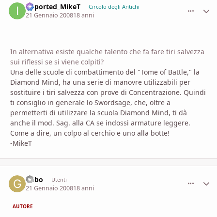
imported_MikeT
comment_
Stati
Circolo degli Antichi
21 Gennaio 2008
18 anni
In alternativa esiste qualche talento che fa fare tiri salvezza
sui riflessi se si viene colpiti?
Una delle scuole di combattimento del "Tome of Battle," la
Diamond Mind, ha una serie di manovre utilizzabili per
sostituire i tiri salvezza con prove di Concentrazione. Quindi
ti consiglio in generale lo Swordsage, che, oltre a
permetterti di utilizzare la scuola Diamond Mind, ti dà
anche il mod. Sag. alla CA se indossi armature leggere.
Come a dire, un colpo al cerchio e uno alla botte!
-MikeT
Gilbo
comment_
Stati
Utenti
21 Gennaio 2008
18 anni
AUTORE