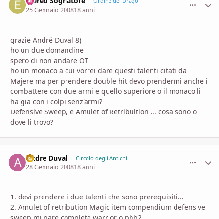
Etereo Sognatore
comment_
Stati
Ordine del Drago
25 Gennaio 2008
18 anni
grazie André Duval 8)
ho un due domandine
spero di non andare OT
ho un monaco a cui vorrei dare questi talenti citati da
Majere ma per prendere double hit devo prendermi anche i
combattere con due armi e quello superiore o il monaco li
ha gia con i colpi senz'armi?
Defensive Sweep, e Amulet of Retribuition ... cosa sono o
dove li trovo?
Andre Duval
comment_
Stati
Circolo degli Antichi
28 Gennaio 2008
18 anni
1. devi prendere i due talenti che sono prerequisiti...
2. Amulet of retribution Magic item compendium defensive
sweep mi pare complete warrior o phb2