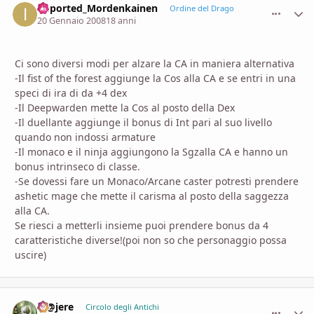
imported_Mordenkainen
comment_
Stati
Ordine del Drago
20 Gennaio 2008
18 anni
Ci sono diversi modi per alzare la CA in maniera alternativa
-Il fist of the forest aggiunge la Cos alla CA e se entri in una
speci di ira di da +4 dex
-Il Deepwarden mette la Cos al posto della Dex
-Il duellante aggiunge il bonus di Int pari al suo livello
quando non indossi armature
-Il monaco e il ninja aggiungono la Sgzalla CA e hanno un
bonus intrinseco di classe.
-Se dovessi fare un Monaco/Arcane caster potresti prendere
ashetic mage che mette il carisma al posto della saggezza
alla CA.
Se riesci a metterli insieme puoi prendere bonus da 4
caratteristiche diverse!(poi non so che personaggio possa
uscire)
M@jere
comment_
Stati
Circolo degli Antichi