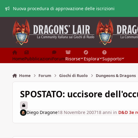
Vai al contenuto
Nuova procedura di approvazione delle iscrizioni
Home
Pubblicazioni
Forum
Risorse
Esplora
Supporto
Home
Forum
Giochi di Ruolo
Dungeons & Dragons
SPOSTATO: uccisore dell'occ
Diego Dragone
18 Novembre 2007
18 anni
in
D&D 3e r