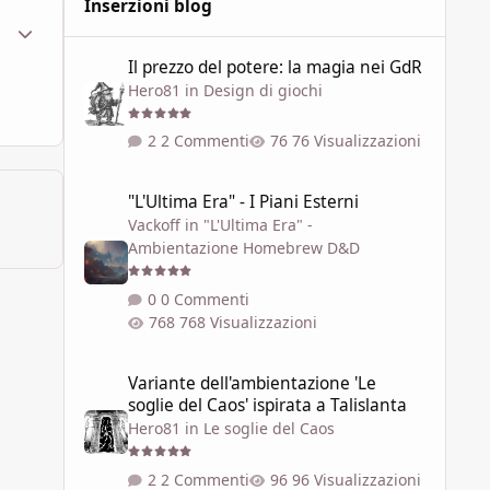
Inserzioni blog
ment_448425
Statistiche Autore
Il prezzo del potere: la magia nei GdR
Il prezzo del potere: la magia nei GdR
Hero81
in
Design di giochi
2 Commenti
76 Visualizzazioni
"L'Ultima Era" - I Piani Esterni
"L'Ultima Era" - I Piani Esterni
Vackoff
in
"L'Ultima Era" -
Ambientazione Homebrew D&D
0 Commenti
768 Visualizzazioni
Variante dell'ambientazione 'Le soglie del Caos' ispirata a 
Variante dell'ambientazione 'Le
soglie del Caos' ispirata a Talislanta
Hero81
in
Le soglie del Caos
2 Commenti
96 Visualizzazioni