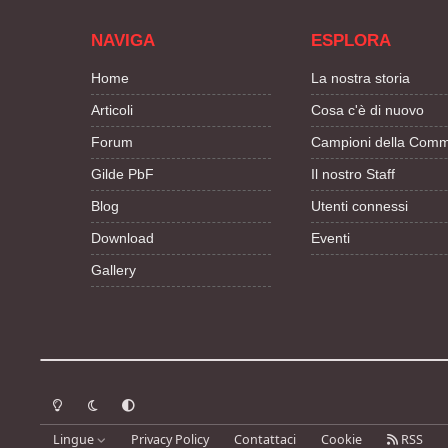
NAVIGA
ESPLORA
Home
La nostra storia
Articoli
Cosa c'è di nuovo
Forum
Campioni della Comm
Gilde PbF
Il nostro Staff
Blog
Utenti connessi
Download
Eventi
Gallery
Modalità chiara
Modalità scura
Segui la preferenza del sistema
Lingue
Privacy Policy
Contattaci
Cookie
RSS