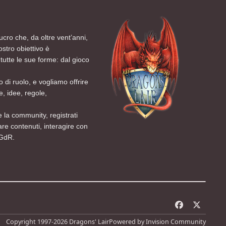
ucro che, da oltre vent’anni,
ostro obiettivo è
tutte le sue forme: dal gioco
 di ruolo, e vogliamo offrire
, idee, regole,
 la community, registrati
are contenuti, interagire con
 GdR.
f
x
a
Copyright 1997-2026 Dragons' Lair
Powered by
Invision Community