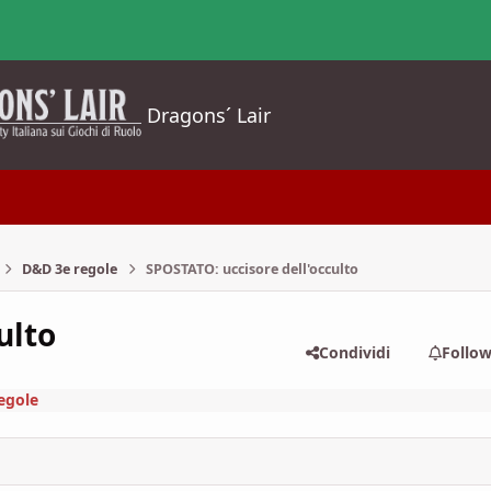
Dragons´ Lair
D&D 3e regole
SPOSTATO: uccisore dell'occulto
ulto
Condividi
Follo
egole