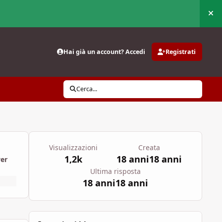
Nas
Hai già un account? Accedi
Registrati
Cerca...
Visualizzazioni
Creata
1,2k
18 anni
18 anni
wer
Ultima risposta
18 anni
18 anni