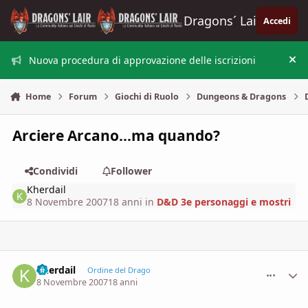
Vai al contenuto
Dragons´ Lair
Accedi
Nuova procedura di approvazione delle iscrizioni
Nas
Home
Forum
Giochi di Ruolo
Dungeons & Dragons
Arciere Arcano...ma quando?
Condividi
Follower
Kherdail
8 Novembre 2007
18 anni
in
D&D 3e personaggi e mostri
Kherdail
comment_
Stati
Ordine del Drago
8 Novembre 2007
18 anni