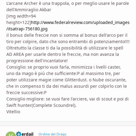
L'arcane Archer è una trappola, o per meglio usare le parole
dell'Ammiraglio Akbar
[img width=94
height=122]
http://www.federalreview.com/uploaded_images
/itsatrap-756180.jpg
il bonus delle freccie non si somma al bonus dell'arco per il
tiro per colpire, dato che sono entrambi di potenziamento!!!!
Oltretutto la classe ti da la possibilità di utilizzare le spell
AD AREA per usarle dentro le freccie, ma non avanza la
progressione dell'incantatore!
Consiglio: se proprio vuoi farla, minimizza i livelli caster,
uno da mago è più che sufficiente:P al massimo tre, per
poter utilizzare magie come Glitterdust. o Nube oscurante,
che in compenso ti da dei malus assurdi per colpirlo con le
freccie successive:P
Consiglio migliore: se vuoi fare l'arciere, vai di scout e poi di
Swift hunter(Complete Scoundrel).
Vitellio
Kherdail
comment_
Stati
Ordine del Drago