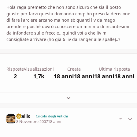
Hola raga premetto che non sono sicuro che sia il posto
giusto per farvi questa domanda cmq: ho preso la decisione
di fare l'arciere arcano ma non sò quanti liv da mago
prendere poichè dovrò conoscere un minimo di incantesimi
da infondere sulle freccie...quindi voi a che liv mi
consigliate arrivare (ho già 6 liv da ranger alle spalle)..?
Risposte
Visualizzazioni
Creata
Ultima risposta
2
1,7k
18 anni
18 anni
18 anni
18 anni
Espandi panoramica del topic
vitellio
comment_
Stati
Circolo degli Antichi
8 Novembre 2007
18 anni