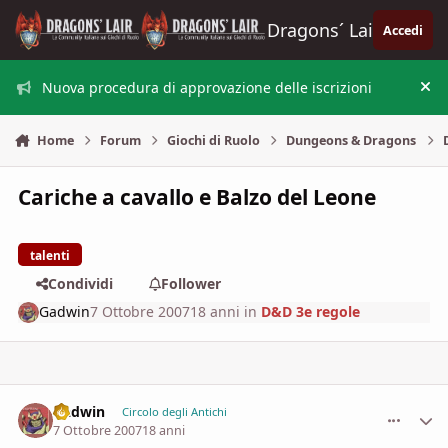
Vai al contenuto
Dragons´ Lair
Accedi
Nuova procedura di approvazione delle iscrizioni
Nas
Home
Forum
Giochi di Ruolo
Dungeons & Dragons
Cariche a cavallo e Balzo del Leone
talenti
Condividi
Follower
Gadwin
7 Ottobre 2007
18 anni
in
D&D 3e regole
Gadwin
comment_
Stati
Circolo degli Antichi
7 Ottobre 2007
18 anni