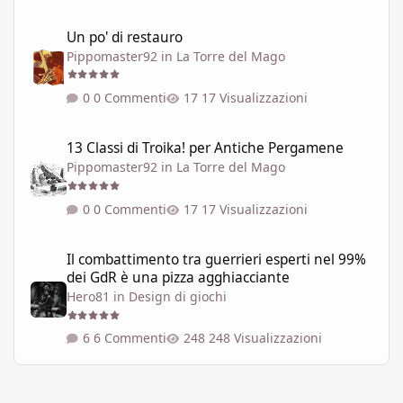
Un po' di restauro
Un po' di restauro
Pippomaster92
in
La Torre del Mago
0 Commenti
17 Visualizzazioni
13 Classi di Troika! per Antiche Pergamene
13 Classi di Troika! per Antiche Pergamene
Pippomaster92
in
La Torre del Mago
0 Commenti
17 Visualizzazioni
Il combattimento tra guerrieri esperti nel 99% dei GdR è una pi
Il combattimento tra guerrieri esperti nel 99%
dei GdR è una pizza agghiacciante
Hero81
in
Design di giochi
6 Commenti
248 Visualizzazioni