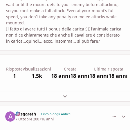
wait until the mount gets to your enemy before attacking,
so you can’t make a full attack. Even at your mount’s full
speed, you don’t take any penalty on melee attacks while
mounted.
Il fatto di avere tutti i bonus della carica SE l'animale carica
non dice chiaramente che anche il cavaliere è considerato
in carica...quindi... ecco, insomma... si può fare?
Risposte
Visualizzazioni
Creata
Ultima risposta
1
1,5k
18 anni
18 anni
18 anni
18 anni
Espandi panoramica del topic
Aesgareth
comment_
Stati
Circolo degli Antichi
7 Ottobre 2007
18 anni