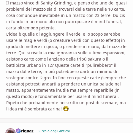
Il mazzo vince di Sanity Grinding, e penso che uno dei quasi
problemi del mazzo sia di trovarsi delle terre nelle 10 carte,
cosa comunque inevitabile in un mazzo con 23 terre. Dulcis
in fundo in un mono blu non puoi giocare il mind funeral,
carta oltremodo potente.
L'idea è quella di aggiungere il verde, e lo scopo sarebbe
usare le magie verdi (o creature verdi con questo effetto) in
grado di mettere in gioco, o prendere in mano, dal mazzo le
terre. Qui si rivela la mia ignoranza sulle ultime espansioni,
esistono carte come l'anziano della tribù sakura o il
battipista urbano in T2? Queste carte ti "pulirebbero" il
mazzo dalle terre, in più potrebbero darti un minimo di
sostegno contro l'agro. In fine con queste carte (sempre che
esistano) potresti andarti a prendere un'unica palude nel
mazzo, apparentemente inutile ma sempre reperibile (in
questo modo) e fondamentale per usare il mind funeral.
Ripeto che probabilmente ho scritto un post di scemate, ma
l'idea mi è sembrata carina!
Darigaaz
comment_
Stati
Circolo degli Antichi