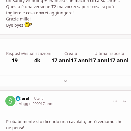
un Sanity Grinding + Twincast che macina circa 30 carte...
Questa è una versione T2 ma vorrei sapere cosa si può
togliere e cosa dovrei aggiungere!
Grazie mille!
Bye byez
Risposte
Visualizzazioni
Creata
Ultima risposta
19
4k
17 anni
17 anni
17 anni
17 anni
Espandi panoramica del topic
Siderel
comment_
Stati
Utenti
4 Maggio 2009
17 anni
Probabilmente sto dicendo una cavolata, però vediamo che
ne pensi!