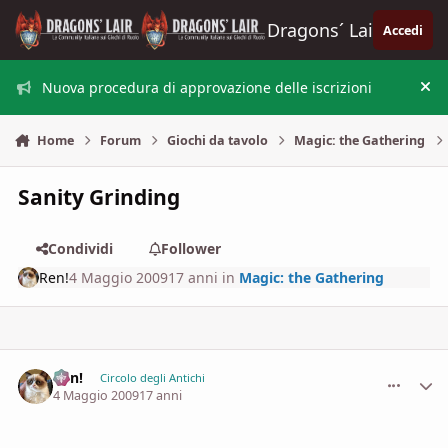
Vai al contenuto
Dragons´ Lair
Accedi
Nuova procedura di approvazione delle iscrizioni
Nas
Home
Forum
Giochi da tavolo
Magic: the Gathering
Sanity Grinding
Condividi
Follower
Ren!
4 Maggio 2009
17 anni
in
Magic: the Gathering
Ren!
comment_
Stati
Circolo degli Antichi
4 Maggio 2009
17 anni