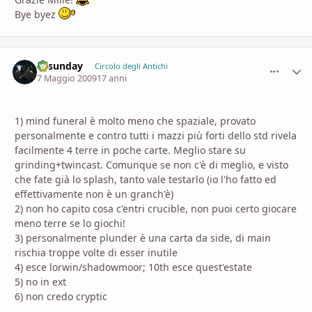
Bye byez
allsunday
comment_
Stati
Circolo degli Antichi
7 Maggio 2009
17 anni
1) mind funeral è molto meno che spaziale, provato
personalmente e contro tutti i mazzi più forti dello std rivela
facilmente 4 terre in poche carte. Meglio stare su
grinding+twincast. Comunque se non c'è di meglio, e visto
che fate già lo splash, tanto vale testarlo (io l'ho fatto ed
effettivamente non è un granch'è)
2) non ho capito cosa c'entri crucible, non puoi certo giocare
meno terre se lo giochi!
3) personalmente plunder è una carta da side, di main
rischia troppe volte di esser inutile
4) esce lorwin/shadowmoor; 10th esce quest'estate
5) no in ext
6) non credo cryptic