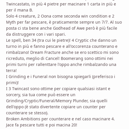
Twincastato, in più 4 pietre per macinare 1 carta in più e
per il mana B.
Solo 4 creature, 2 Oona come seconda win condition e 2
Myth per far pescare, è praticamente sempre un 7/7. Al suo
posta ci sta bene anche Godhead of Awe però è più facile
da distruggere con i vari spari.
Le spell, ben 34 (tra cui le pietre)! 4 Cryptic che danno un
turno in più e fanno pescare e all'occorenza counterano e
rimbalzano! Dream Fracture anche se ero scettico mi sono
ricreduto, meglio di Cancel! Boomerang sono ottimi nei
primi turni per rallenttare l'oppo anche rimbalzando una
terra!
I Grinding e i Funeral non bisogna spiegarli (preferisco i
primi)!
I 3 Twincast sono ottime per copiare qualsiasi istant e
sorcery, sia tua come può essere un
Grinding/Cryptic/Funeral/Memory Plunder, sia quelli
dell'oppo (è stato divertente copiare un counter per
counterare se stesso).
Broken Ambitions per counterare e nel caso macinare 4.
Jace fa pescare tutti e poi macina 20!