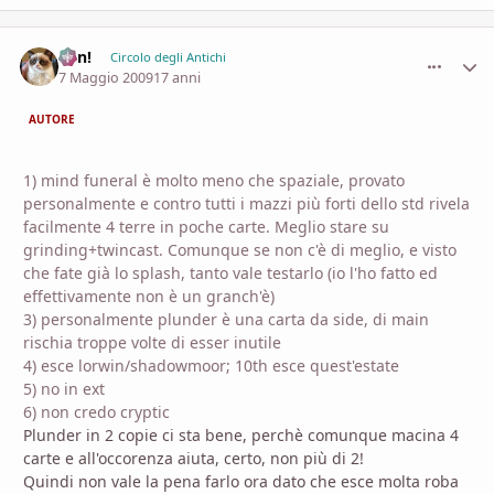
Ren!
comment_
Stati
Circolo degli Antichi
7 Maggio 2009
17 anni
AUTORE
1) mind funeral è molto meno che spaziale, provato
personalmente e contro tutti i mazzi più forti dello std rivela
facilmente 4 terre in poche carte. Meglio stare su
grinding+twincast. Comunque se non c'è di meglio, e visto
che fate già lo splash, tanto vale testarlo (io l'ho fatto ed
effettivamente non è un granch'è)
3) personalmente plunder è una carta da side, di main
rischia troppe volte di esser inutile
4) esce lorwin/shadowmoor; 10th esce quest'estate
5) no in ext
6) non credo cryptic
Plunder in 2 copie ci sta bene, perchè comunque macina 4
carte e all'occorenza aiuta, certo, non più di 2!
Quindi non vale la pena farlo ora dato che esce molta roba