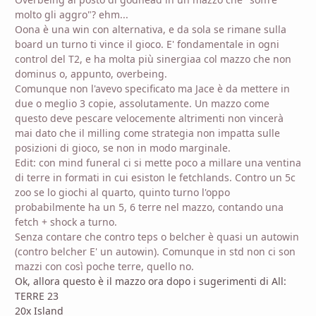
molto gli aggro"? ehm...
Oona è una win con alternativa, e da sola se rimane sulla
board un turno ti vince il gioco. E' fondamentale in ogni
control del T2, e ha molta più sinergiaa col mazzo che non
dominus o, appunto, overbeing.
Comunque non l'avevo specificato ma Jace è da mettere in
due o meglio 3 copie, assolutamente. Un mazzo come
questo deve pescare velocemente altrimenti non vincerà
mai dato che il milling come strategia non impatta sulle
posizioni di gioco, se non in modo marginale.
Edit: con mind funeral ci si mette poco a millare una ventina
di terre in formati in cui esiston le fetchlands. Contro un 5c
zoo se lo giochi al quarto, quinto turno l'oppo
probabilmente ha un 5, 6 terre nel mazzo, contando una
fetch + shock a turno.
Senza contare che contro teps o belcher è quasi un autowin
(contro belcher E' un autowin). Comunque in std non ci son
mazzi con così poche terre, quello no.
Ok, allora questo è il mazzo ora dopo i sugerimenti di All:
TERRE 23
20x Island