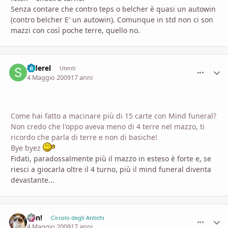
Senza contare che contro teps o belcher è quasi un autowin
(contro belcher E' un autowin). Comunque in std non ci son
mazzi con così poche terre, quello no.
Siderel
comment_
Stati
Utenti
4 Maggio 2009
17 anni
Come hai fatto a macinare più di 15 carte con Mind funeral?
Non credo che l'oppo aveva meno di 4 terre nel mazzo, ti
ricordo che parla di terre e non di basiche!
Bye byez
Fidati, paradossalmente più il mazzo in esteso è forte e, se
riesci a giocarla oltre il 4 turno, più il mind funeral diventa
devastante...
Ren!
comment_
Stati
Circolo degli Antichi
4 Maggio 2009
17 anni