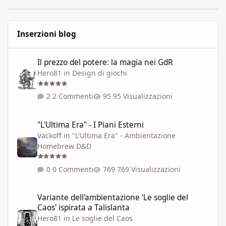
Inserzioni blog
Il prezzo del potere: la magia nei GdR
Il prezzo del potere: la magia nei GdR
Hero81
in
Design di giochi
2 Commenti
95 Visualizzazioni
"L'Ultima Era" - I Piani Esterni
"L'Ultima Era" - I Piani Esterni
Vackoff
in
"L'Ultima Era" - Ambientazione
Homebrew D&D
0 Commenti
769 Visualizzazioni
Variante dell'ambientazione 'Le soglie del Caos' ispirata a Talisla
Variante dell'ambientazione 'Le soglie del
Caos' ispirata a Talislanta
Hero81
in
Le soglie del Caos