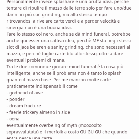
Personalmente invece splashare è una brutta idea, perchè
tentare di ripulire il mazzo dalle terre solo per fare uno/due
danni in più con grinding, ma allo stesso tempo
ritrovandosi a rivelare carte verdi e a perder velocità e
sinergia non è una buona idea.
Fare lo stesso col nero, anche se dà mind funeral, potrebbe
anche qui esser una cattiva idea, perchè MF sta negli stessi
slot di jace beleren e sanity grinding, che sono necessari al
mazzo, e perchè toglie carte blu allo stesso, oltre a dare
eventuali problemi di mana.
Tra le due comunque giocare mind funeral è la cosa più
intelligente, anche se il problema non è tanto lo splash
quanto il mazzo base. Per me mancan molte carte
praticamente indispensabili come
- godhead of awe
- ponder
- dream fracture
- faerie trickery almeno in side
- oona
eventualmente overbeing of myth (mooooolto
sopravvalutata) e il merfolk a costo GU GU GU che quando
entra pesca una carta.