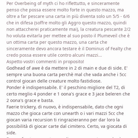
Per Overbeing of myth ci ho riflettutto, e sinceramente
penso che possa essere molto forte in questo mazzo, ma
oltre a far pescare una carta in più diventa solo un 5/5 - 6/6
che in difesa (soffre molto gli Aggro questo mazzo, quindi
non attaccherei praticamente mai), la creatura pescante 2/2
ho voluta evitarla per mettee al suo posto il Plumeveil che è
un ottima carta per questo mazzo, una carta che
sinceramente devo ancora testare è il Dominus of Fealty che
credo possa essere utile contro alcuni mazzi...
Aspetto vostri commenti in proposito!
Godhead of awe è da mettere in 2 di main e due di side. E'
sempre una buona carta perchè mal che vada anche i 5cc
control giocan delle creature molto fastidiose.
Ponder è indispensabile. E' il peschino migliore del T2, di
certo meglio 4 ponder e 1 oona's grace e 3 jace beleren che
2 oona's grace e basta.
Faerie trickery, di nuovo, è indispensabile, dato che ogni
mazzo che gioca carte con unearth o i vari mazzi 5cc che
giocan varia recursion ti ringrazieranno per dar loro la
possibilità di giocar carte dal cimitero. Certo, va giocata di
side.