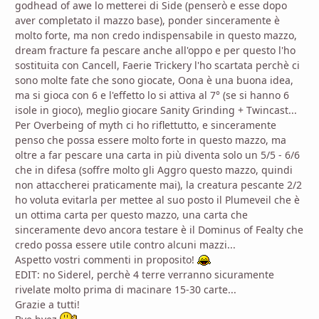
godhead of awe lo metterei di Side (penserò e esse dopo
aver completato il mazzo base), ponder sinceramente è
molto forte, ma non credo indispensabile in questo mazzo,
dream fracture fa pescare anche all'oppo e per questo l'ho
sostituita con Cancell, Faerie Trickery l'ho scartata perchè ci
sono molte fate che sono giocate, Oona è una buona idea,
ma si gioca con 6 e l'effetto lo si attiva al 7° (se si hanno 6
isole in gioco), meglio giocare Sanity Grinding + Twincast...
Per Overbeing of myth ci ho riflettutto, e sinceramente
penso che possa essere molto forte in questo mazzo, ma
oltre a far pescare una carta in più diventa solo un 5/5 - 6/6
che in difesa (soffre molto gli Aggro questo mazzo, quindi
non attaccherei praticamente mai), la creatura pescante 2/2
ho voluta evitarla per mettee al suo posto il Plumeveil che è
un ottima carta per questo mazzo, una carta che
sinceramente devo ancora testare è il Dominus of Fealty che
credo possa essere utile contro alcuni mazzi...
Aspetto vostri commenti in proposito!
EDIT: no Siderel, perchè 4 terre verranno sicuramente
rivelate molto prima di macinare 15-30 carte...
Grazie a tutti!