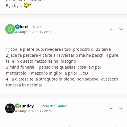
Bye byez
Siderel
comment_
Stati
Utenti
4 Maggio 2009
17 anni
1) con le pietre puoi rivedere i tuoi propositi di 23 terre
2)jace fa pescare 4 carte all'avversario ma ne peschi 4 pure
te, e in questo mazzo ne hai bisogno
3)mind funeral... penso che qualsiasi cosa levi per
mettercelo il mazzo lo migliori a priori... xD
4) la distesa te la straquoto in pieno, non sapevo l'avessero
rimessa in decima!
allsunday
comment_
Stati
Circolo degli Antichi
4 Maggio 2009
17 anni