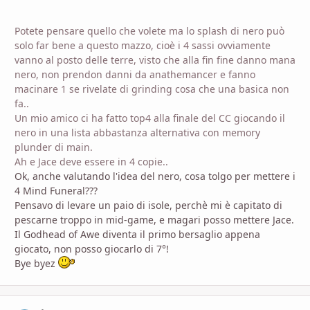
Potete pensare quello che volete ma lo splash di nero può
solo far bene a questo mazzo, cioè i 4 sassi ovviamente
vanno al posto delle terre, visto che alla fin fine danno mana
nero, non prendon danni da anathemancer e fanno
macinare 1 se rivelate di grinding cosa che una basica non
fa..
Un mio amico ci ha fatto top4 alla finale del CC giocando il
nero in una lista abbastanza alternativa con memory
plunder di main.
Ah e Jace deve essere in 4 copie..
Ok, anche valutando l'idea del nero, cosa tolgo per mettere i
4 Mind Funeral???
Pensavo di levare un paio di isole, perchè mi è capitato di
pescarne troppo in mid-game, e magari posso mettere Jace.
Il Godhead of Awe diventa il primo bersaglio appena
giocato, non posso giocarlo di 7°!
Bye byez