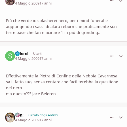
4 Maggio 2009
17 anni
Più che verde io splasherei nero, per i mind funeral e
aggiungendo i sassi di alara reborn che praticamente son
terre base che fan macinare 1 in più di grinding..
Siderel
comment_
Stati
Utenti
4 Maggio 2009
17 anni
Effettivamente la Pietra di Confine della Nebbia Cavernosa
sa il fatto suo, senza contare che faciliterebbe la questione
del nero...
ma questo??? Jace Beleren
Ren!
comment_
Stati
Circolo degli Antichi
4 Maggio 2009
17 anni