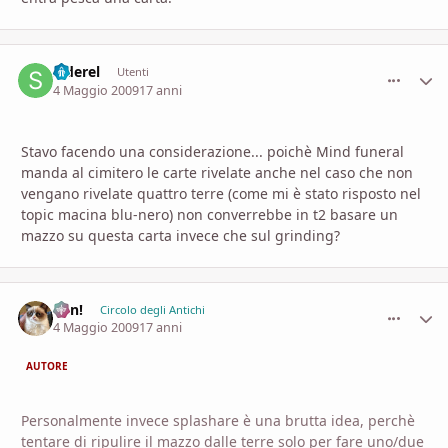
Siderel
comment_
Stati
Utenti
4 Maggio 2009
17 anni
Stavo facendo una considerazione... poichè Mind funeral
manda al cimitero le carte rivelate anche nel caso che non
vengano rivelate quattro terre (come mi è stato risposto nel
topic macina blu-nero) non converrebbe in t2 basare un
mazzo su questa carta invece che sul grinding?
Ren!
comment_
Stati
Circolo degli Antichi
4 Maggio 2009
17 anni
AUTORE
Personalmente invece splashare è una brutta idea, perchè
tentare di ripulire il mazzo dalle terre solo per fare uno/due