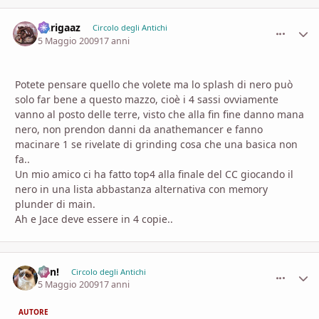
Darigaaz
comment_
Stati
Circolo degli Antichi
5 Maggio 2009
17 anni
Potete pensare quello che volete ma lo splash di nero può
solo far bene a questo mazzo, cioè i 4 sassi ovviamente
vanno al posto delle terre, visto che alla fin fine danno mana
nero, non prendon danni da anathemancer e fanno
macinare 1 se rivelate di grinding cosa che una basica non
fa..
Un mio amico ci ha fatto top4 alla finale del CC giocando il
nero in una lista abbastanza alternativa con memory
plunder di main.
Ah e Jace deve essere in 4 copie..
Ren!
comment_
Stati
Circolo degli Antichi
5 Maggio 2009
17 anni
AUTORE