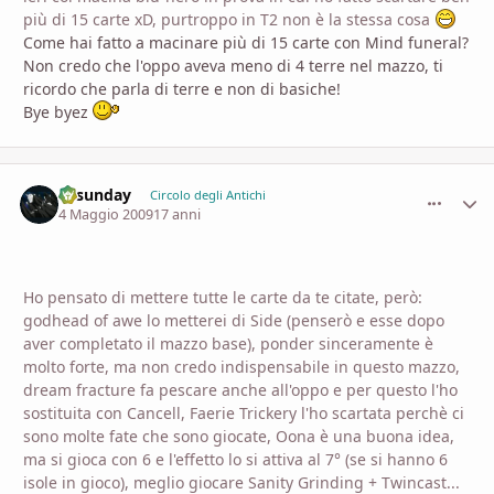
più di 15 carte xD, purtroppo in T2 non è la stessa cosa
Come hai fatto a macinare più di 15 carte con Mind funeral?
Non credo che l'oppo aveva meno di 4 terre nel mazzo, ti
ricordo che parla di terre e non di basiche!
Bye byez
allsunday
comment_
Stati
Circolo degli Antichi
4 Maggio 2009
17 anni
Ho pensato di mettere tutte le carte da te citate, però:
godhead of awe lo metterei di Side (penserò e esse dopo
aver completato il mazzo base), ponder sinceramente è
molto forte, ma non credo indispensabile in questo mazzo,
dream fracture fa pescare anche all'oppo e per questo l'ho
sostituita con Cancell, Faerie Trickery l'ho scartata perchè ci
sono molte fate che sono giocate, Oona è una buona idea,
ma si gioca con 6 e l'effetto lo si attiva al 7° (se si hanno 6
isole in gioco), meglio giocare Sanity Grinding + Twincast...