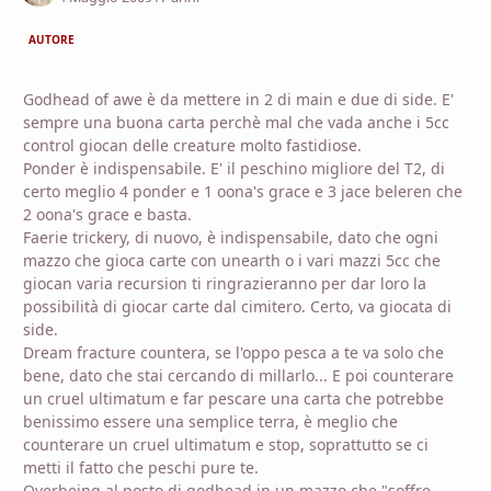
AUTORE
Godhead of awe è da mettere in 2 di main e due di side. E'
sempre una buona carta perchè mal che vada anche i 5cc
control giocan delle creature molto fastidiose.
Ponder è indispensabile. E' il peschino migliore del T2, di
certo meglio 4 ponder e 1 oona's grace e 3 jace beleren che
2 oona's grace e basta.
Faerie trickery, di nuovo, è indispensabile, dato che ogni
mazzo che gioca carte con unearth o i vari mazzi 5cc che
giocan varia recursion ti ringrazieranno per dar loro la
possibilità di giocar carte dal cimitero. Certo, va giocata di
side.
Dream fracture countera, se l'oppo pesca a te va solo che
bene, dato che stai cercando di millarlo... E poi counterare
un cruel ultimatum e far pescare una carta che potrebbe
benissimo essere una semplice terra, è meglio che
counterare un cruel ultimatum e stop, soprattutto se ci
metti il fatto che peschi pure te.
Overbeing al posto di godhead in un mazzo che "soffre