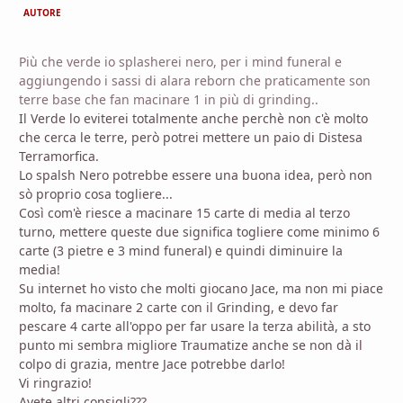
AUTORE
Più che verde io splasherei nero, per i mind funeral e
aggiungendo i sassi di alara reborn che praticamente son
terre base che fan macinare 1 in più di grinding..
Il Verde lo eviterei totalmente anche perchè non c'è molto
che cerca le terre, però potrei mettere un paio di Distesa
Terramorfica.
Lo spalsh Nero potrebbe essere una buona idea, però non
sò proprio cosa togliere...
Così com'è riesce a macinare 15 carte di media al terzo
turno, mettere queste due significa togliere come minimo 6
carte (3 pietre e 3 mind funeral) e quindi diminuire la
media!
Su internet ho visto che molti giocano Jace, ma non mi piace
molto, fa macinare 2 carte con il Grinding, e devo far
pescare 4 carte all'oppo per far usare la terza abilità, a sto
punto mi sembra migliore Traumatize anche se non dà il
colpo di grazia, mentre Jace potrebbe darlo!
Vi ringrazio!
Avete altri consigli???