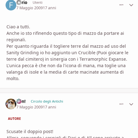
Furio
comment_
Stati
Utenti
7 Maggio 2009
17 anni
Ciao a tutti.
Anche io sto rifinendo questo tipo di mazzo da portare ai
regionali.
Per quanto riguarda il togliere terre dal mazzo ad uso del
Sanity Grinding io ho aggiunto un Crucible (Puoi giocare le
terre dal cimitero) in sinergia con i Terramorphic Expanse.
L'unica pecca è che non da l'icona di mana, ma toglie una
valanga di isole e la media di carte macinate aumenta di
molto.
Ren!
comment_
Stati
Circolo degli Antichi
7 Maggio 2009
17 anni
AUTORE
Scusate il doppio post!
Allora, seguendo i cosnigli di Dari e di All sono arrivato a