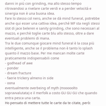
danni in più con grinding, ma allo stesso tempo
ritrovandosi a rivelare carte verdi e a perder velocità e
sinergia non è una buona idea.
Fare lo stesso col nero, anche se dà mind funeral, potrebbe
anche qui esser una cattiva idea, perchè MF sta negli stessi
slot di jace beleren e sanity grinding, che sono necessari al
mazzo, e perchè toglie carte blu allo stesso, oltre a dare
eventuali problemi di mana.
Tra le due comunque giocare mind funeral è la cosa più
intelligente, anche se il problema non è tanto lo splash
quanto il mazzo base. Per me mancan molte carte
praticamente indispensabili come
- godhead of awe
- ponder
- dream fracture
- faerie trickery almeno in side
- oona
eventualmente overbeing of myth (mooooolto
sopravvalutata) e il merfolk a costo GU GU GU che quando
entra pesca una carta.
Ho pensato di mettere tutte le carte da te citate, però: