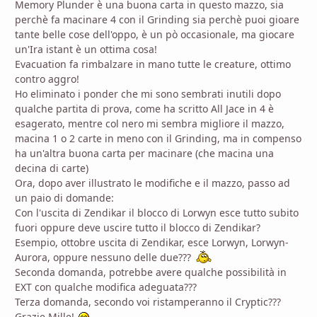
Memory Plunder è una buona carta in questo mazzo, sia
perchè fa macinare 4 con il Grinding sia perchè puoi gioare
tante belle cose dell'oppo, è un pò occasionale, ma giocare
un'Ira istant è un ottima cosa!
Evacuation fa rimbalzare in mano tutte le creature, ottimo
contro aggro!
Ho eliminato i ponder che mi sono sembrati inutili dopo
qualche partita di prova, come ha scritto All Jace in 4 è
esagerato, mentre col nero mi sembra migliore il mazzo,
macina 1 o 2 carte in meno con il Grinding, ma in compenso
ha un'altra buona carta per macinare (che macina una
decina di carte)
Ora, dopo aver illustrato le modifiche e il mazzo, passo ad
un paio di domande:
Con l'uscita di Zendikar il blocco di Lorwyn esce tutto subito
fuori oppure deve uscire tutto il blocco di Zendikar?
Esempio, ottobre uscita di Zendikar, esce Lorwyn, Lorwyn-
Aurora, oppure nessuno delle due???
Seconda domanda, potrebbe avere qualche possibilità in
EXT con qualche modifica adeguata???
Terza domanda, secondo voi ristamperanno il Cryptic???
Grazie Mille!