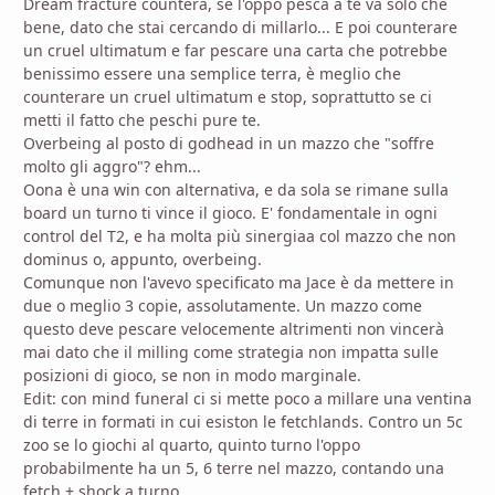
Dream fracture countera, se l'oppo pesca a te va solo che
bene, dato che stai cercando di millarlo... E poi counterare
un cruel ultimatum e far pescare una carta che potrebbe
benissimo essere una semplice terra, è meglio che
counterare un cruel ultimatum e stop, soprattutto se ci
metti il fatto che peschi pure te.
Overbeing al posto di godhead in un mazzo che "soffre
molto gli aggro"? ehm...
Oona è una win con alternativa, e da sola se rimane sulla
board un turno ti vince il gioco. E' fondamentale in ogni
control del T2, e ha molta più sinergiaa col mazzo che non
dominus o, appunto, overbeing.
Comunque non l'avevo specificato ma Jace è da mettere in
due o meglio 3 copie, assolutamente. Un mazzo come
questo deve pescare velocemente altrimenti non vincerà
mai dato che il milling come strategia non impatta sulle
posizioni di gioco, se non in modo marginale.
Edit: con mind funeral ci si mette poco a millare una ventina
di terre in formati in cui esiston le fetchlands. Contro un 5c
zoo se lo giochi al quarto, quinto turno l'oppo
probabilmente ha un 5, 6 terre nel mazzo, contando una
fetch + shock a turno.