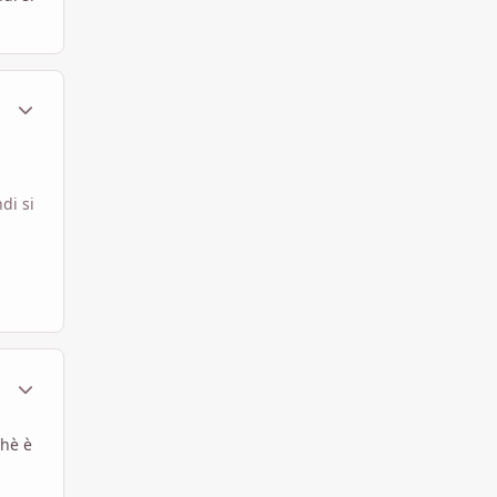
ment_317622
Statistiche Autore
di si
ment_317644
Statistiche Autore
chè è