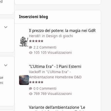
ed
Inserzioni blog
ment_316600
Statistiche Autore
Il prezzo del potere: la magia nei GdR
Il prezzo del potere: la magia nei GdR
Hero81
in
Design di giochi
2 Commenti
105 Visualizzazioni
"L'Ultima Era" - I Piani Esterni
ment_316647
Statistiche Autore
"L'Ultima Era" - I Piani Esterni
Vackoff
in
"L'Ultima Era" -
Ambientazione Homebrew D&D
se
ni
0 Commenti
769 Visualizzazioni
Variante dell'ambientazione 'Le soglie del Caos' ispirata a 
Variante dell'ambientazione 'Le