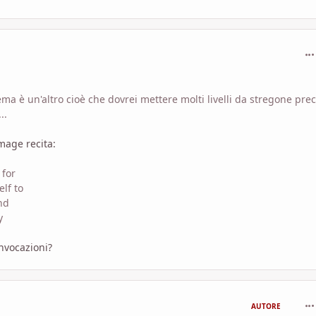
com
ema è un'altro cioè che dovrei mettere molti livelli da stregone pre
..
mage recita:
 for
elf to
nd
y
invocazioni?
com
AUTORE