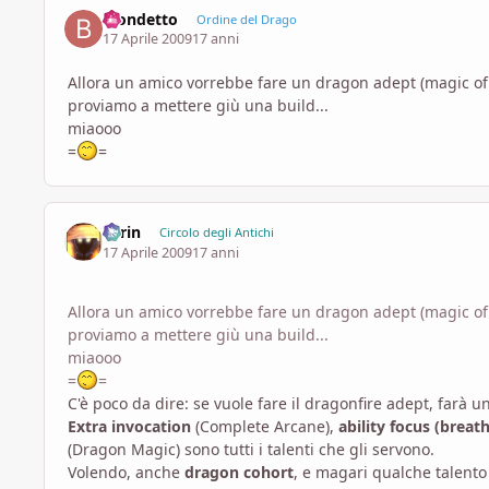
Biondetto
Ordine del Drago
17 Aprile 2009
17 anni
Allora un amico vorrebbe fare un dragon adept (magic of t
proviamo a mettere giù una build...
miaooo
=
=
Larin
Circolo degli Antichi
17 Aprile 2009
17 anni
Allora un amico vorrebbe fare un dragon adept (magic of t
proviamo a mettere giù una build...
miaooo
=
=
C'è poco da dire: se vuole fare il dragonfire adept, farà 
Extra invocation
(Complete Arcane),
ability focus (brea
(Dragon Magic) sono tutti i talenti che gli servono.
Volendo, anche
dragon cohort
, e magari qualche talento