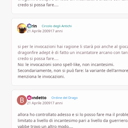
credo si possa fare....
Larin
Circolo degli Antichi
21 Aprile 2009
17 anni
si per le invocazioni hai ragione li starà poi anche al gio
dragonfire adept è di fatto un incantatore arcano con tant
credo si possa fare....
No: le invocazioni sono spell-like, non incantesimi.
Secondariamente, non si può fare: la variante dell'armor
menziona le invocazioni.
Biondetto
Ordine del Drago
21 Aprile 2009
17 anni
allora ho controllato adesso e si lo posso fare ma il probl
limitato a livello di incantesimo pari a livello da guerriero.
vabbe trovo un altro modo....