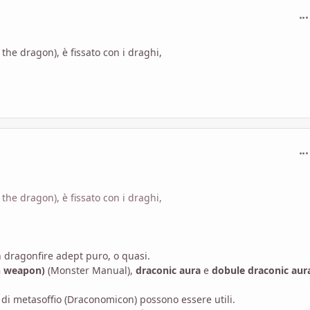
com
he dragon), è fissato con i draghi,
com
he dragon), è fissato con i draghi,
un dragonfire adept puro, o quasi.
th weapon)
(Monster Manual),
draconic aura
e
dobule draconic aur
 di metasoffio (Draconomicon) possono essere utili.