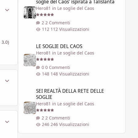
soglie del Caos' ispirata a Talislanta
ment_316718
Statistiche Autore
Hero81
in
Le soglie del Caos
2 Commenti
112 Visualizzazioni
LE SOGLIE DEL CAOS
 3.0)
LE SOGLIE DEL CAOS
Hero81
in
Le soglie del Caos
0 Commenti
148 Visualizzazioni
ment_316829
Statistiche Autore
SEI REALTÀ DELLA RETE DELLE SOGLIE
SEI REALTÀ DELLA RETE DELLE
SOGLIE
Hero81
in
Le soglie del Caos
2 Commenti
ment_317402
Statistiche Autore
246 Visualizzazioni