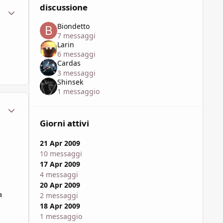
discussione
ment_316558
Statistiche Autore
Biondetto
7 messaggi
Larin
6 messaggi
Cardas
3 messaggi
Shinsek
1 messaggio
ment_316563
Statistiche Autore
Giorni attivi
21 Apr 2009
10 messaggi
17 Apr 2009
4 messaggi
20 Apr 2009
a
2 messaggi
18 Apr 2009
1 messaggio