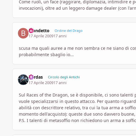
Come ruoli, un face (raggirare, diplomazia, intimidire e p
invocazioni), oltre ad un leggero damage dealer (con l'arm
Biondetto
Ordine del Drago
17 Aprile 2009
17 anni
scusa ma quali auree a me non sembra ce ne siano di così 
probabilmente sbaglio io...
Cardas
Circolo degli Antichi
17 Aprile 2009
17 anni
Sul Races of the Dragon, se è disponibile, ci sono talenti 
vuole specializzarsi in questo attacco. Per quanto rigua
abilità con descrittore relativo, tra cui la tua arma a soff
momento dell'acquisto): queste due sono davvero buone, la
P.S. I talenti di metasoffio non richiedono un arma a soffi