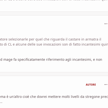
com
catore selezionarle per quel che riguarda il castare in armatra il
o di CL e alcune delle sue invocazioni son di fatto incantesimi quin
ed mage fa specificatamente riferimento agli incantesimi, e non
com
AUTORE
ema è un'altro cioè che dovrei mettere molti livelli da stregone pre
..