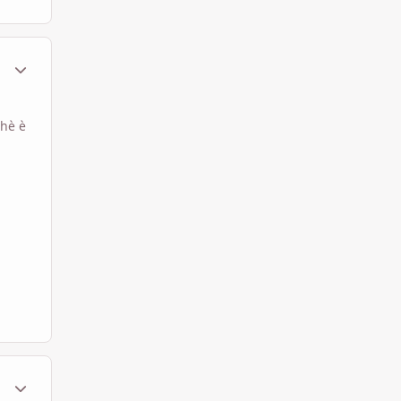
ment_317651
Statistiche Autore
chè è
ment_317654
Statistiche Autore