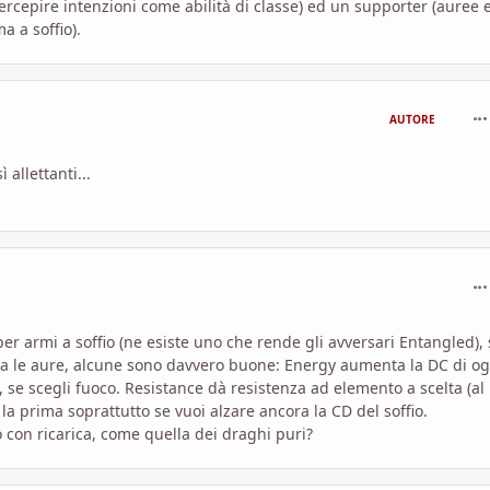
ercepire intenzioni come abilità di classe) ed un supporter (auree 
a a soffio).
com
AUTORE
allettanti...
com
per armi a soffio (ne esiste uno che rende gli avversari Entangled), 
rda le aure, alcune sono davvero buone: Energy aumenta la DC di og
io, se scegli fuoco. Resistance dà resistenza ad elemento a scelta (al
 prima soprattutto se vuoi alzare ancora la CD del soffio.
o con ricarica, come quella dei draghi puri?