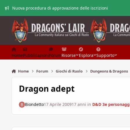
Vai al contenuto
Nuova procedura di approvazione delle iscrizioni
Home
Pubblicazioni
Forum
Risorse
Esplora
Supporto
Home
Forum
Giochi di Ruolo
Dungeons & Dragons
Dragon adept
Biondetto
17 Aprile 2009
17 anni
in
D&D 3e personaggi