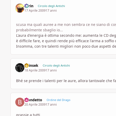
Larin
Circolo degli Antichi
17 Aprile 2009
17 anni
scusa ma quali auree a me non sembra ce ne siano di così 
probabilmente sbaglio io...
L'aura d'energia è ottima secondo me: aumenta le CD degli i
è difficile fare, e quindi rende più efficace l'arma a soffi
Insomma, con tre talenti migliori non poco due aspetti de
Shinsek
Circolo degli Antichi
18 Aprile 2009
17 anni
Bhé se prende i talenti per le aure, allora tantovale che 
Biondetto
Ordine del Drago
20 Aprile 2009
17 anni
grassie a tutti