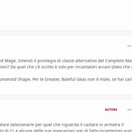
com
ed Mage. Intendi il privilegio di classe alternativo del Complete M
oni? Da quel che c'è scritto è solo per incantatori arcani (dato che 
 Humanoid Shape. Per le Greater, Baleful Geas non è male, se hai ca
com
AUTORE
catore selezionarle per quel che riguarda il castare in armatra il
o di CL e alcune delle sue invocazioni son di fatto incantesimi quin