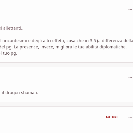
com
allettanti...
ncantesimi e degli altri effetti, cosa che in 3.5 (a differenza della
o del pg. La presence, invece, migliora le tue abilità diplomatiche.
l tuo pg.
com
fa il dragon shaman.
com
AUTORE