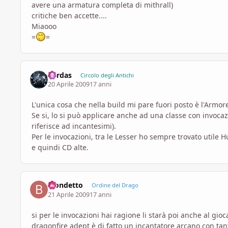
avere una armatura completa di mithrall)
critiche ben accette....
Miaooo
=
=
Cardas
Circolo degli Antichi
20 Aprile 2009
17 anni
L'unica cosa che nella build mi pare fuori posto è l'Armor
Se si, lo si può applicare anche ad una classe con invocazi
riferisce ad incantesimi).
Per le invocazioni, tra le Lesser ho sempre trovato utile
e quindi CD alte.
Biondetto
Ordine del Drago
21 Aprile 2009
17 anni
si per le invocazioni hai ragione li starà poi anche al gio
dragonfire adept è di fatto un incantatore arcano con tant