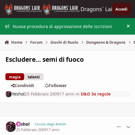
Vai al contenuto
Dragons´ Lair
Accedi
Nuova procedura di approvazione delle iscrizioni
Nas
Home
Forum
Giochi di Ruolo
Dungeons & Dragons
Escludere... semi di fuoco
magia
talenti
Condividi
Follower
Yeshol
25 Febbraio 2009
17 anni
in
D&D 3e regole
Yeshol
comment_
Stati
Circolo degli Antichi
25 Febbraio 2009
17 anni