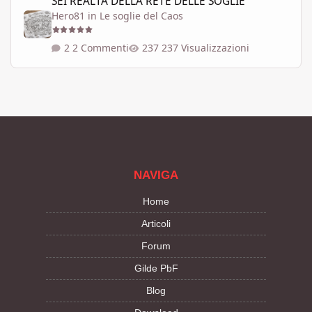
SEI REALTÀ DELLA RETE DELLE SOGLIE
Hero81
in
Le soglie del Caos
2 Commenti
237 Visualizzazioni
NAVIGA
Home
Articoli
Forum
Gilde PbF
Blog