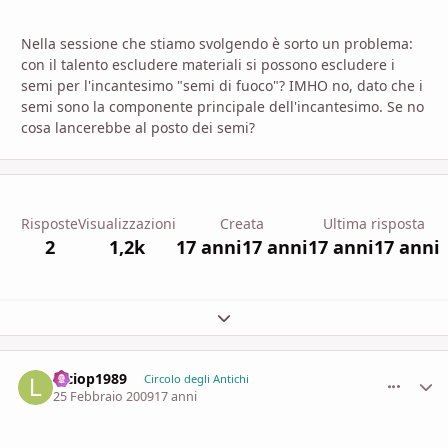
Nella sessione che stiamo svolgendo è sorto un problema:
con il talento escludere materiali si possono escludere i
semi per l'incantesimo "semi di fuoco"? IMHO no, dato che i
semi sono la componente principale dell'incantesimo. Se no
cosa lancerebbe al posto dei semi?
Risposte
Visualizzazioni
Creata
Ultima risposta
2
1,2k
17 anni
17 anni
17 anni
17 anni
Espandi panoramica del topic
luciop1989
comment_
Stati
Circolo degli Antichi
25 Febbraio 2009
17 anni