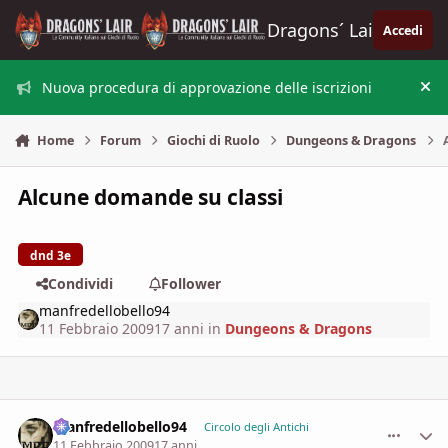
Vai al contenuto
Dragons´ Lair
Accedi
Nuova procedura di approvazione delle iscrizioni
Nas
Home
Forum
Giochi di Ruolo
Dungeons & Dragons
Alcune domande su classi
dnd 3e
Condividi
Follower
manfredellobello94
11 Febbraio 2009
17 anni
in
Dungeons & Dragons
manfredellobello94
comment_
Stati
Circolo degli Antichi
11 Febbraio 2009
17 anni