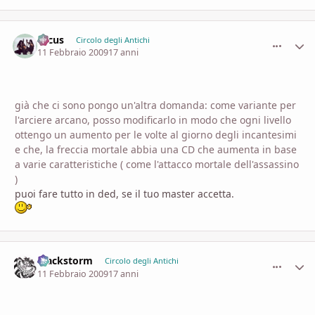
orcus
comment_
Stati
Circolo degli Antichi
11 Febbraio 2009
17 anni
già che ci sono pongo un'altra domanda: come variante per
l'arciere arcano, posso modificarlo in modo che ogni livello
ottengo un aumento per le volte al giorno degli incantesimi
e che, la freccia mortale abbia una CD che aumenta in base
a varie caratteristiche ( come l'attacco mortale dell'assassino
)
puoi fare tutto in ded, se il tuo master accetta.
Blackstorm
comment_
Stati
Circolo degli Antichi
11 Febbraio 2009
17 anni