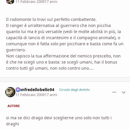
11 Febbraio 2009
17 anni
Il rodomonte lo trovi sul perfetto combattente.
Il ranger è un'alternativa al guerriero che non picchia
quanto lui ma è più versatile (vedi le molte abilità in più, la
capacità di lancio di incantesimi e il compagno animale), o
comunque non è fatta solo per picchiare e basta come fa un
guerriero.
Non capisco la tua affermazione del nemico prescelto, non
è che ne scegli uno e basta: se scegli umani, hai il bonus
contro tutti gli umani, non solo contro uno....
manfredellobello94
comment_
Stati
Circolo degli Antichi
11 Febbraio 2009
17 anni
AUTORE
si ma se dici drago devi sceglierne uno solo non tutti i
draghi