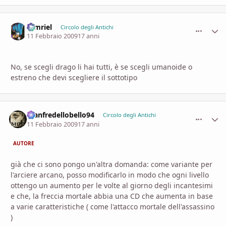
tamriel
comment_
Stati
Circolo degli Antichi
11 Febbraio 2009
17 anni
No, se scegli drago li hai tutti, è se scegli umanoide o
estreno che devi scegliere il sottotipo
manfredellobello94
comment_
Stati
Circolo degli Antichi
11 Febbraio 2009
17 anni
AUTORE
già che ci sono pongo un'altra domanda: come variante per
l'arciere arcano, posso modificarlo in modo che ogni livello
ottengo un aumento per le volte al giorno degli incantesimi
e che, la freccia mortale abbia una CD che aumenta in base
a varie caratteristiche ( come l'attacco mortale dell'assassino
)