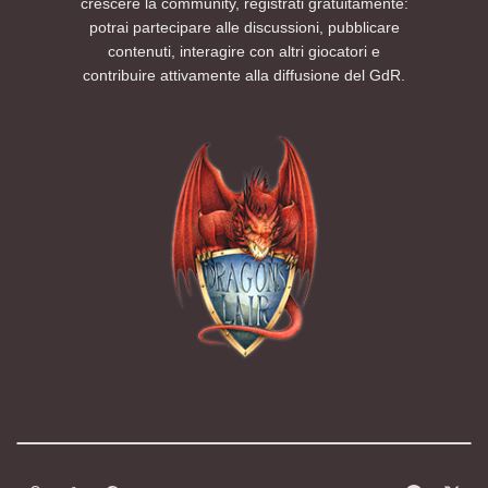
crescere la community, registrati gratuitamente:
potrai partecipare alle discussioni, pubblicare
contenuti, interagire con altri giocatori e
contribuire attivamente alla diffusione del GdR.
Modalità chiara
Modalità scura
Segui la preferenza del sistema
f
x