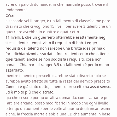
avrei un paio di domande: in che manuale posso trovare il
Rodomonte?
CWar.
e secondo voi il ranger, è un fallimento di classe? a me pare
di sì visto che ci vogliono 15 livelli per avere 3 talenti che un
guerriero avrebbe in quattro e quattr'otto.
11 livelli. E che un guerriero otterrebbe esattamente negli
stessi identici tempi, visto il requisito di bab. Leggere i
requisiti dei talenti non sarebbe una brutta idea prima di
fare dichiaraizoni azzardate. Inoltre tieni conto che ottiene
quei talenti anche se non soddisfa i requisiti, cosa non
banale. Chiamare il ranger 3.5 un fallimento è per lo meno
azzardato.
mentre il nemico prescelto sarebbe stato discreto solo se
avrebbe avuto effetto su tutta la razza del nemico prescelto
Come ti è già stato detto, il nemico prescelto ha assai senso.
Ed è molto più che discreto.
già che ci sono pongo un'altra domanda: come variante per
l'arciere arcano, posso modificarlo in modo che ogni livello
ottengo un aumento per le volte al giorno degli incantesimi
e che, la freccia mortale abbia una CD che aumenta in base