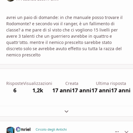
avrei un paio di domande: in che manuale posso trovare il
Rodomonte? e secondo voi il ranger, è un fallimento di
classe? a me pare di sì visto che ci vogliono 15 livelli per
avere 3 talenti che un guerriero avrebbe in quattro e
quattr'otto. mentre il nemico prescelto sarebbe stato
discreto solo se avrebbe avuto effetto su tutta la razza del
nemico prescelto
Risposte
Visualizzazioni
Creata
Ultima risposta
6
1,2k
17 anni
17 anni
17 anni
17 anni
Espandi panoramica del topic
tamriel
comment_
Stati
Circolo degli Antichi