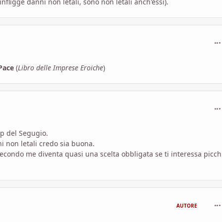
infligge danni non letali, sono non letali anch'essi).
com
 Pace
(
Libro delle Imprese Eroiche
)
com
dp del Segugio.
ni non letali credo sia buona.
econdo me diventa quasi una scelta obbligata se ti interessa picch
com
AUTORE