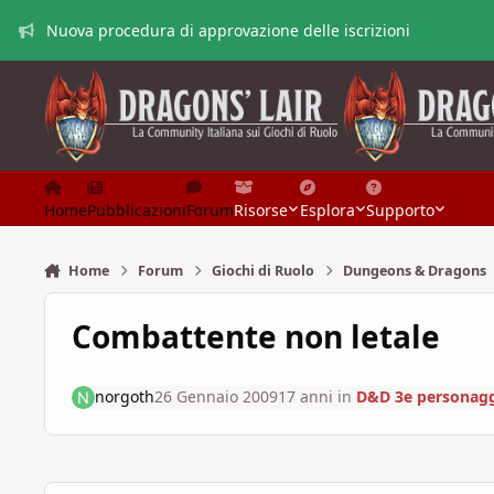
Vai al contenuto
Nuova procedura di approvazione delle iscrizioni
Home
Pubblicazioni
Forum
Risorse
Esplora
Supporto
Home
Forum
Giochi di Ruolo
Dungeons & Dragons
Combattente non letale
norgoth
26 Gennaio 2009
17 anni
in
D&D 3e personagg