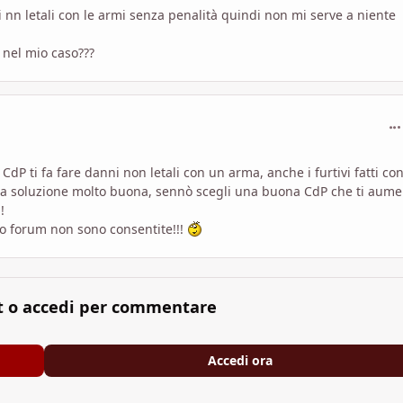
nni nn letali con le armi senza penalità quindi non mi serve a niente
 nel mio caso???
com
la CdP ti fa fare danni non letali con un arma, anche i furtivi fatti co
una soluzione molto buona, sennò scegli una buona CdP che ti aume
!
to forum non sono consentite!!!
t o accedi per commentare
Accedi ora