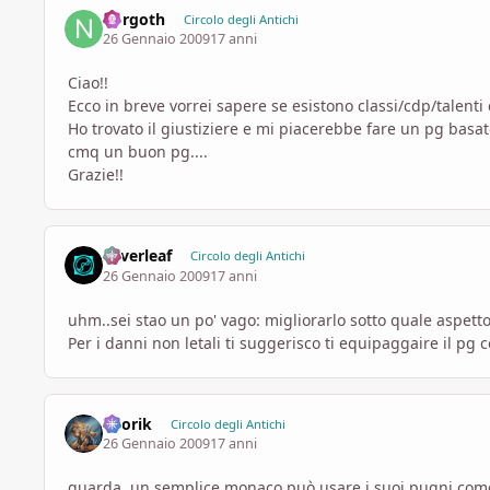
norgoth
Circolo degli Antichi
26 Gennaio 2009
17 anni
Ciao!!
Ecco in breve vorrei sapere se esistono classi/cdp/talenti c
Ho trovato il giustiziere e mi piacerebbe fare un pg basat
cmq un buon pg....
Grazie!!
Silverleaf
Circolo degli Antichi
26 Gennaio 2009
17 anni
uhm..sei stao un po' vago: migliorarlo sotto quale aspett
Per i danni non letali ti suggerisco ti equipaggaire il pg
Thorik
Circolo degli Antichi
26 Gennaio 2009
17 anni
guarda, un semplice monaco può usare i suoi pugni come 