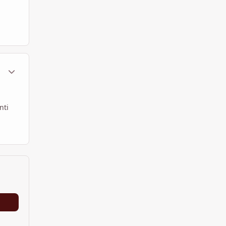
ment_290755
Statistiche Autore
n
nti