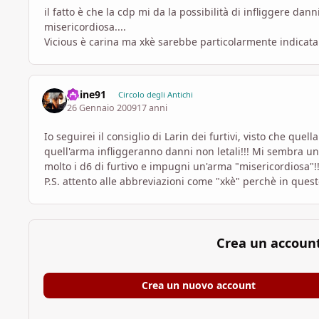
il fatto è che la cdp mi da la possibilità di infliggere da
misericordiosa....
Vicious è carina ma xkè sarebbe particolarmente indicata
ghine91
Circolo degli Antichi
26 Gennaio 2009
17 anni
Io seguirei il consiglio di Larin dei furtivi, visto che quel
quell'arma infliggeranno danni non letali!!! Mi sembra 
molto i d6 di furtivo e impugni un'arma "misericordiosa"!!
P.S. attento alle abbreviazioni come "xkè" perchè in ques
Crea un accoun
Crea un nuovo account