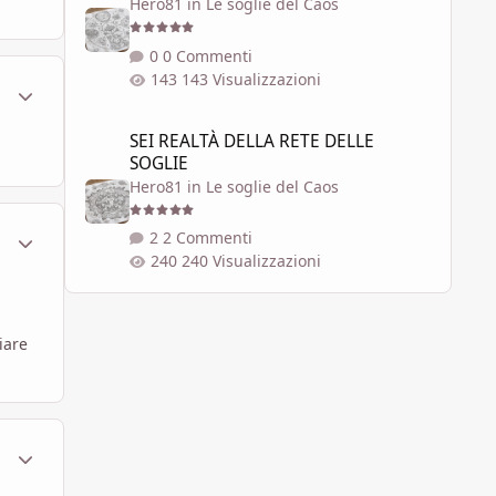
Hero81
in
Le soglie del Caos
0 Commenti
143 Visualizzazioni
ment_290708
Statistiche Autore
SEI REALTÀ DELLA RETE DELLE SOGLIE
SEI REALTÀ DELLA RETE DELLE
SOGLIE
Hero81
in
Le soglie del Caos
ment_290709
Statistiche Autore
2 Commenti
240 Visualizzazioni
iare
ment_290749
Statistiche Autore