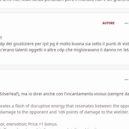
com
AUTORE
!!
dp del giustiziere per qst pg è molto buona sia sotto il punti di vis
 c'erano talenti oggetti o altre cdp che miglioravano il danno nn let
com
Silverleaf), ma io direi anche con l'incantamento
vicious
(sempre da
reates a flash of disruptive energy that resonates between the op
f damage to the opponent and 1d6 points of damage to the wielder.
mor,
enervation
; Price +1 bonus.