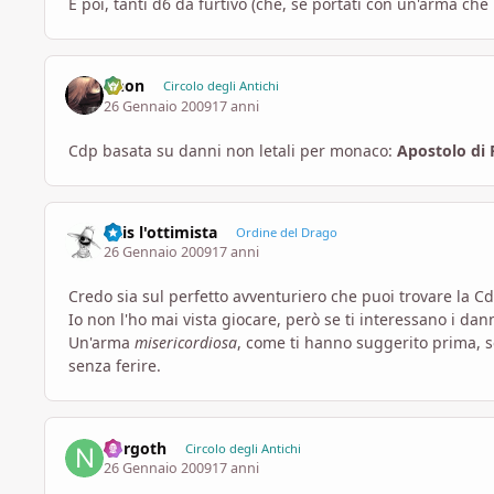
E poi, tanti d6 da furtivo (che, se portati con un'arma che 
Ghon
Circolo degli Antichi
26 Gennaio 2009
17 anni
Cdp basata su danni non letali per monaco:
Apostolo di
Otis l'ottimista
Ordine del Drago
26 Gennaio 2009
17 anni
Credo sia sul perfetto avventuriero che puoi trovare la C
Io non l'ho mai vista giocare, però se ti interessano i dan
Un'arma
misericordiosa
, come ti hanno suggerito prima, s
senza ferire.
norgoth
Circolo degli Antichi
26 Gennaio 2009
17 anni