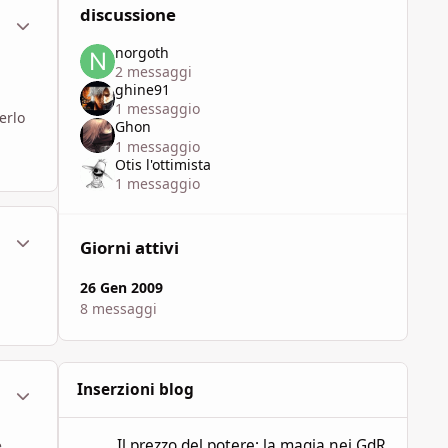
discussione
ment_290650
Statistiche Autore
norgoth
2 messaggi
ghine91
1 messaggio
erlo
Ghon
1 messaggio
Otis l'ottimista
1 messaggio
ment_290663
Statistiche Autore
Giorni attivi
26 Gen 2009
8 messaggi
ment_290683
Statistiche Autore
Inserzioni blog
Il prezzo del potere: la magia nei GdR
Il prezzo del potere: la magia nei GdR
...