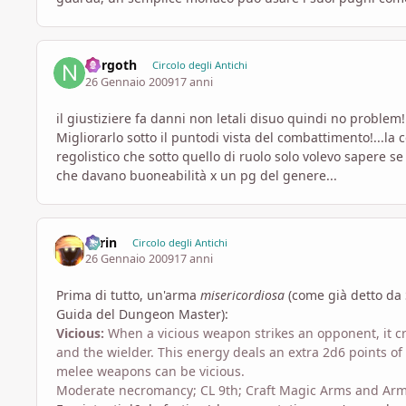
norgoth
Circolo degli Antichi
26 Gennaio 2009
17 anni
il giustiziere fa danni non letali disuo quindi no problem!
Migliorarlo sotto il puntodi vista del combattimento!...la c
regolistico che sotto quello di ruolo solo volevo sapere se
che davano buoneabilità x un pg del genere...
Larin
Circolo degli Antichi
26 Gennaio 2009
17 anni
Prima di tutto, un'arma
misericordiosa
(come già detto da 
Guida del Dungeon Master):
Vicious:
When a vicious weapon strikes an opponent, it c
and the wielder. This energy deals an extra 2d6 points o
melee weapons can be vicious.
Moderate necromancy; CL 9th; Craft Magic Arms and Ar