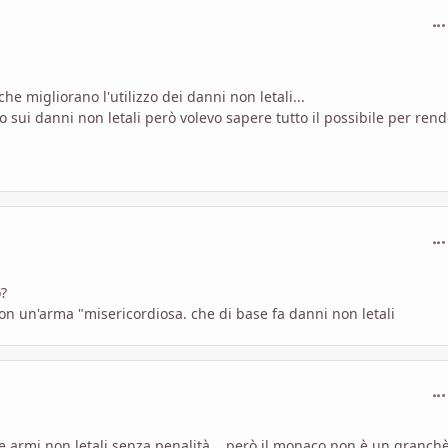
com
he migliorano l'utilizzo dei danni non letali...
o sui danni non letali però volevo sapere tutto il possibile per rend
com
o?
 con un'arma "misericordiosa. che di base fa danni non letali
com
armi non letali senza penalità... però il monaco non è un granchè