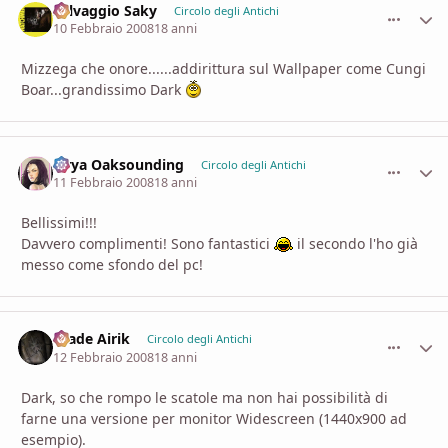
Selvaggio Saky
comment_
Stati
Circolo degli Antichi
10 Febbraio 2008
18 anni
Mizzega che onore......addirittura sul Wallpaper come Cungi
Boar...grandissimo Dark
Sirya Oaksounding
comment_
Stati
Circolo degli Antichi
11 Febbraio 2008
18 anni
Bellissimi!!!
Davvero complimenti! Sono fantastici
il secondo l'ho già
messo come sfondo del pc!
Hiade Airik
comment_
Stati
Circolo degli Antichi
12 Febbraio 2008
18 anni
Dark, so che rompo le scatole ma non hai possibilità di
farne una versione per monitor Widescreen (1440x900 ad
esempio).