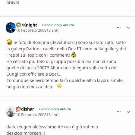
bravo!
DarKnight
comment_
Stati
Circolo degli Antichi
10 Febbraio 2008
18 anni
le foto di Bologna (devolution I) sono sul sito Loth, sotto
la gallery Raduni, quelle della Dev III sono nella gallery del
Freppi sul topic con i commenti
Ho cercato più foto di gruppo possibili ma non ci sono
quelle di lucca 2007!! Allora ho ripiegato sulla setta del
Cungi con officiere e Boar...
Comunque se avrò tempo farò qualche altro lavoro simile,
ho già una mezza idea...
padishar
comment_
Stati
Circolo degli Antichi
10 Febbraio 2008
18 anni
dark,sei geniale!ovviamente ora è già sul mio
desktop:mrgreen:!!