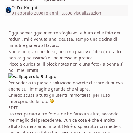
Di
DarKnight
9 Febbraio 2008
18 anni
· 9.898 visualizzazioni
Oggi pomeriggio mentre sfogliavo l'album delle foto dei
raduni, mi è venuta una ideuzza. Tempo una decina di
minuti e già ero al lavoro...
Non è un granchè, lo so, però mi piaceva l'idea (tra l'altro
non originalissima) e l'ho messa in pratica.
Piccola curiosità, il block notes non è una foto (la penna sì,
ho i miei limiti)
Per vederla in piena risoluzione dovrete cliccare di nuovo
anche sull'immagine grande che vi apre.
Chiedo scusa a tutti gli utenti immortalati per l'uso
improprio delle foto
EDIT:
Ho recuperato altre foto e ne ho fatto un altro, secondo
me meglio del precedente. L'unica cosa è che è molto
affollato, ma siamo in tanti! Mi è dispiaciuto non metterci
anche altre due foto che avevo raccolto, ma non ne