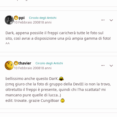
freppi
comment_
Stati
Circolo degli Antichi
10 Febbraio 2008
18 anni
Dark, appena possiile il freppi caricherà tutte le foto sul
sito, così avrai a disposizione una più ampia gamma di foto!
^^
Lothavier
comment_
Stati
Circolo degli Antichi
10 Febbraio 2008
18 anni
bellissimo anche questo DarK
(cmq giuro che la foto di gruppo della DevIII io non la trovo,
oltretutto il freppi è presente, quindi chi l'ha scattata? mi
mancano pure quelle di lucca..)
edit: trovate. grazie CungiBoar