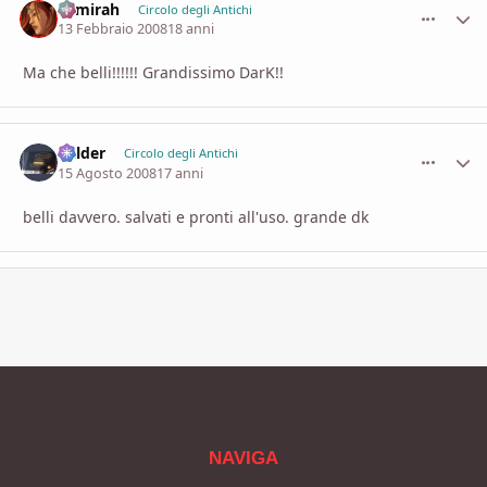
Samirah
comment_
Stati
Circolo degli Antichi
13 Febbraio 2008
18 anni
Ma che belli!!!!!! Grandissimo DarK!!
Balder
comment_
Stati
Circolo degli Antichi
15 Agosto 2008
17 anni
belli davvero. salvati e pronti all'uso. grande dk
NAVIGA