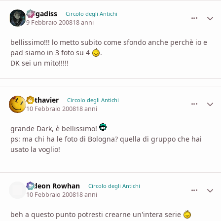
zelgadiss
comment_
Stati
Circolo degli Antichi
9 Febbraio 2008
18 anni
bellissimo!!! lo metto subito come sfondo anche perchè io e
pad siamo in 3 foto su 4
.
DK sei un mito!!!!!
Lothavier
comment_
Stati
Circolo degli Antichi
10 Febbraio 2008
18 anni
grande Dark, è bellissimo!
ps: ma chi ha le foto di Bologna? quella di gruppo che hai
usato la voglio!
Gideon Rowhan
comment_
Stati
Circolo degli Antichi
10 Febbraio 2008
18 anni
beh a questo punto potresti crearne un'intera serie