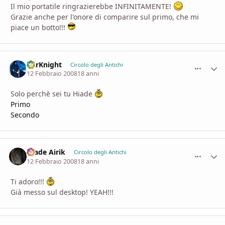
Il mio portatile ringrazierebbe INFINITAMENTE!
Grazie anche per l'onore di comparire sul primo, che mi
piace un botto!!!
DarKnight
comment_
Stati
Circolo degli Antichi
12 Febbraio 2008
18 anni
Solo perchè sei tu Hiade
Primo
Secondo
Hiade Airik
comment_
Stati
Circolo degli Antichi
12 Febbraio 2008
18 anni
Ti adoro!!!
Già messo sul desktop! YEAH!!!