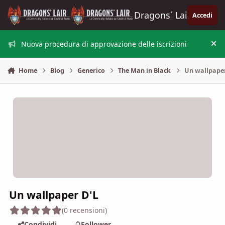
Vai al contenuto
Dragons´ Lair
Accedi
Nuova procedura di approvazione delle iscrizioni
Nas
Home
Blog
Generico
The Man in Black
Un wallpaper
Un wallpaper D'L
(0 recensioni)
Condividi
Follower