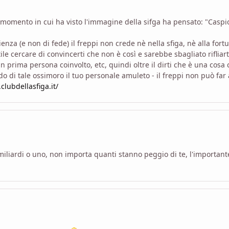
sso momento in cui ha visto l'immagine della sifga ha pensato: "Cas
za (e non di fede) il freppi non crede nè nella sfiga, nè alla fortu
le cercare di convincerti che non è così e sarebbe sbagliato rifliar
n prima persona coinvolto, etc, quindi oltre il dirti che è una cosa
ndo di tale ossimoro il tuo personale amuleto - il freppi non può fa
clubdellasfiga.it/
iliardi o uno, non importa quanti stanno peggio di te, l'importante