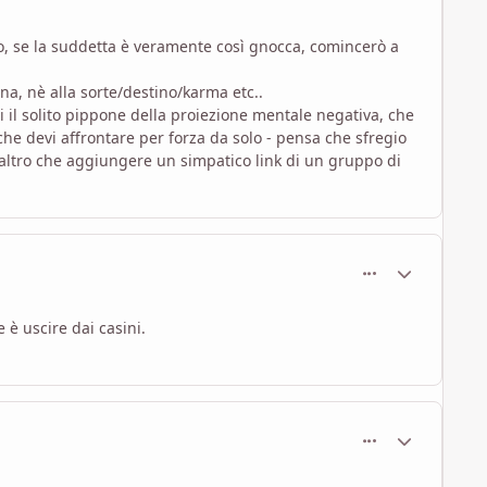
pio, se la suddetta è veramente così gnocca, comincerò a
na, nè alla sorte/destino/karma etc..
ti il solito pippone della proiezione mentale negativa, che
 che devi affrontare per forza da solo - pensa che sfregio
r altro che aggiungere un simpatico link di un gruppo di
comment_454
Statistiche Au
 è uscire dai casini.
comment_455
Statistiche Au