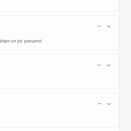
comment_458
Statistiche Au
i dopo un po' passano!
comment_459
Statistiche Au
comment_460
Statistiche Au