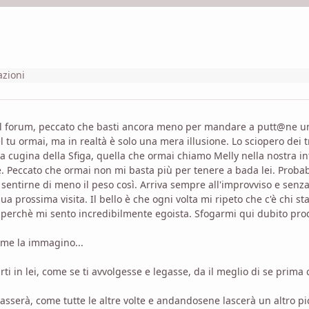
azioni
 sul forum, peccato che basti ancora meno per mandare a putt@ne 
l tu ormai, ma in realtà è solo una mera illusione. Lo sciopero dei t
 cugina della Sfiga, quella che ormai chiamo Melly nella nostra int
me. Peccato che ormai non mi basta più per tenere a bada lei. Prob
entirne di meno il peso così. Arriva sempre all'improvviso e senza
ua prossima visita. Il bello è che ogni volta mi ripeto che c'è chi 
o perchè mi sento incredibilmente egoista. Sfogarmi qui dubito pr
 me la immagino...
arti in lei, come se ti avvolgesse e legasse, da il meglio di se prim
sserà, come tutte le altre volte e andandosene lascerà un altro pic