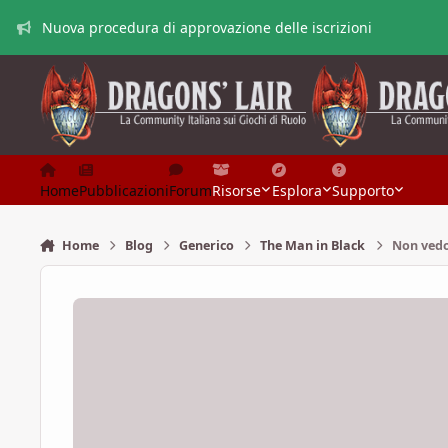
Vai al contenuto
Nuova procedura di approvazione delle iscrizioni
Home
Pubblicazioni
Forum
Risorse
Esplora
Supporto
Home
Blog
Generico
The Man in Black
Non vedo 