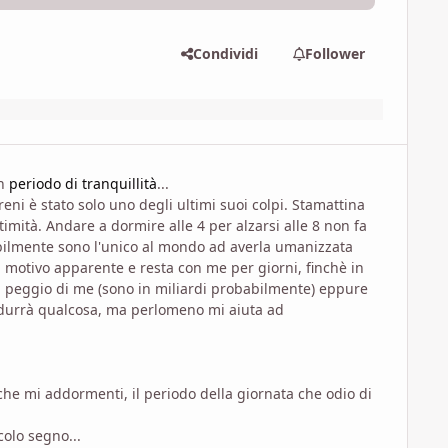
Condividi
Follower
un
periodo di tranquillità
...
reni è stato solo uno degli ultimi suoi colpi. Stamattina
imità. Andare a dormire alle 4 per alzarsi alle 8 non fa
abilmente sono l'unico al mondo ad averla umanizzata
 motivo apparente e resta con me per giorni, finchè in
sta peggio di me (sono in miliardi probabilmente) eppure
odurrà qualcosa, ma perlomeno mi aiuta ad
a che mi addormenti, il periodo della giornata che odio di
olo segno...