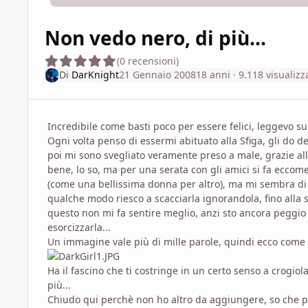
Non vedo nero, di più...
(0 recensioni)
Di
DarKnight
21 Gennaio 2008
18 anni
· 9.118 visualizz
Incredibile come basti poco per essere felici, leggevo
Ogni volta penso di essermi abituato alla Sfiga, gli do de
poi mi sono svegliato veramente preso a male, grazie alla
bene, lo so, ma per una serata con gli amici si fa ecco
(come una bellissima donna per altro), ma mi sembra di s
qualche modo riesco a scacciarla ignorandola, fino alla s
questo non mi fa sentire meglio, anzi sto ancora peggi
esorcizzarla...
Un immagine vale più di mille parole, quindi ecco come
Ha il fascino che ti costringe in un certo senso a crogiol
più...
Chiudo qui perchè non ho altro da aggiungere, so che pa