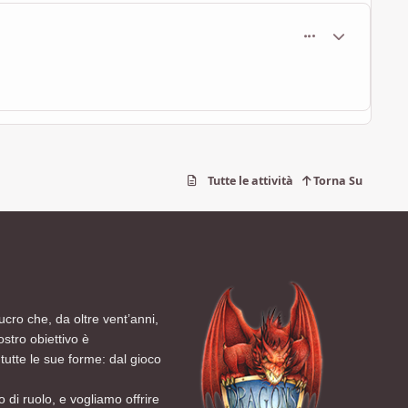
comment_461
Statistiche Au
Tutte le attività
Torna Su
ucro che, da oltre vent’anni,
ostro obiettivo è
tutte le sue forme: dal gioco
 di ruolo, e vogliamo offrire