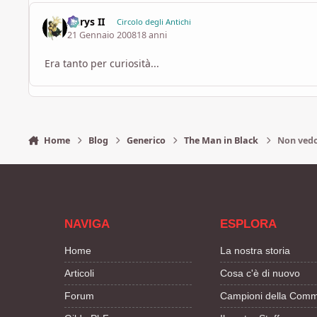
Aerys II
Circolo degli Antichi
21 Gennaio 2008
18 anni
Era tanto per curiosità...
Home
Blog
Generico
The Man in Black
Non vedo 
NAVIGA
ESPLORA
Home
La nostra storia
Articoli
Cosa c'è di nuovo
Forum
Campioni della Comm