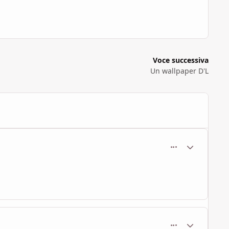
Voce successiva
Un wallpaper D'L
comment_450
Statistiche Au
comment_451
Statistiche Au