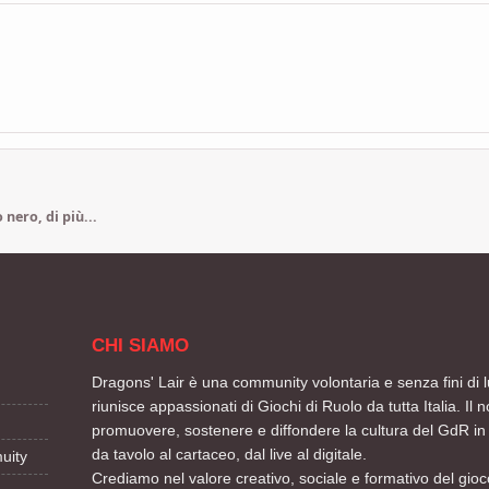
nero, di più...
CHI SIAMO
Dragons' Lair è una community volontaria e senza fini di l
riunisce appassionati di Giochi di Ruolo da tutta Italia. Il n
promuovere, sostenere e diffondere la cultura del GdR in 
da tavolo al cartaceo, dal live al digitale.
uity
Crediamo nel valore creativo, sociale e formativo del gioco