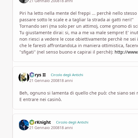
21 Gennaio 2008
18 anni
Piri ha letto nella mente del freppi ... perchè nello ste
passare sotto le scale e a tagliar la strada ai gatti neri!"
Tornando seri (ma solo per un attimo), come gnomo di scien
Tu giustamente dirai: si, ma a me va male sempre! E' inuti
non riesci a vedere le cose obiettivamente perchè ne sei i
che le faresti affrontandoLa in maniera ottimistica, face
"sfigati" (nel senso buono e capirai il perchè):
http://www.
Aerys II
Circolo degli Antichi
21 Gennaio 2008
18 anni
Beh, ognuno si lamenta di quello che può: che siano sei m
E entrare nei casinò.
DarKnight
Circolo degli Antichi
21 Gennaio 2008
18 anni