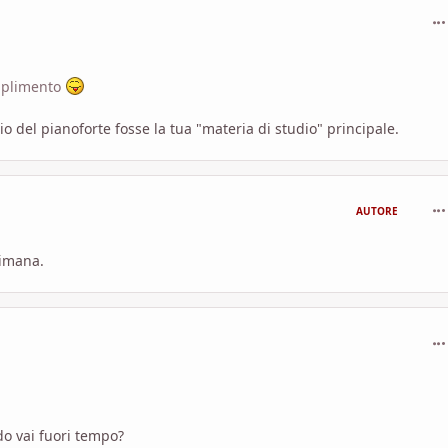
com
omplimento
 del pianoforte fosse la tua "materia di studio" principale.
com
AUTORE
timana.
com
do vai fuori tempo?