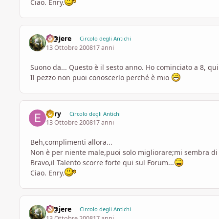
Ciao. Enry.
M@jere
Circolo degli Antichi
13 Ottobre 2008
17 anni
Suono da... Questo è il sesto anno. Ho cominciato a 8, q
Il pezzo non puoi conoscerlo perché è mio
Enry
Circolo degli Antichi
13 Ottobre 2008
17 anni
Beh,complimenti allora...
Non è per niente male,puoi solo migliorare;mi sembra di s
Bravo,il Talento scorre forte qui sul Forum...
Ciao. Enry.
M@jere
Circolo degli Antichi
13 Ottobre 2008
17 anni