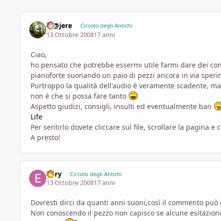
M@jere
Circolo degli Antichi
13 Ottobre 2008
17 anni
Ciao,
ho pensato che potrebbe essermi utile farmi dare dei cons
pianoforte suonando un paio di pezzi ancora in via sperim
Purtroppo la qualità dell'audio è veramente scadente, ma
non è che si possa fare tanto
Aspetto giudizi, consigli, insulti ed eventualmente ban
Life
Per sentirlo dovete cliccare sul file, scrollare la pagina e 
A presto!
Enry
Circolo degli Antichi
13 Ottobre 2008
17 anni
Dovresti dirci da quanti anni suoni,così il commento può e
Non conoscendo il pezzo non capisco se alcune esitazioni 