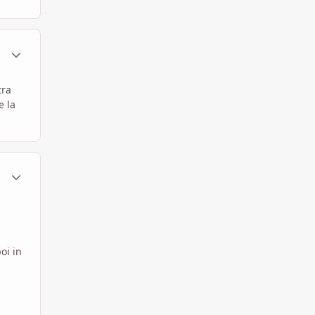
ment_259484
Statistiche Autore
tra
e la
ment_259486
Statistiche Autore
oi in