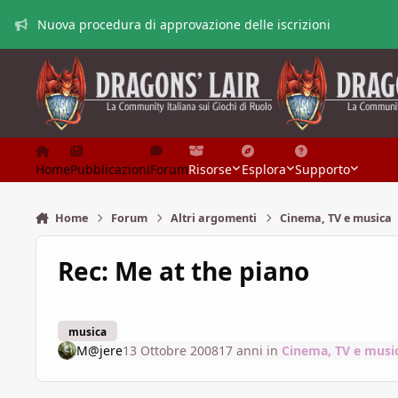
Vai al contenuto
Nuova procedura di approvazione delle iscrizioni
Home
Pubblicazioni
Forum
Risorse
Esplora
Supporto
Home
Forum
Altri argomenti
Cinema, TV e musica
Rec: Me at the piano
musica
M@jere
13 Ottobre 2008
17 anni
in
Cinema, TV e musi