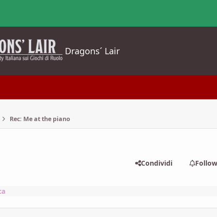
Dragons´ Lair
Rec: Me at the piano
Condividi
Follo
ca