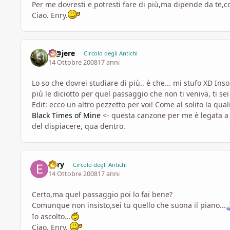
Per me dovresti e potresti fare di più,ma dipende da te,co
Ciao. Enry.
M@jere
Circolo degli Antichi
14 Ottobre 2008
17 anni
Lo so che dovrei studiare di più.. è che... mi stufo XD I
più le diciotto per quel passaggio che non ti veniva, ti se
Edit: ecco un altro pezzetto per voi! Come al solito la qualit
Black Times of Mine
<- questa canzone per me è legata a u
del dispiacere, qua dentro.
Enry
Circolo degli Antichi
14 Ottobre 2008
17 anni
Certo,ma quel passaggio poi lo fai bene?
Comunque non insisto,sei tu quello che suona il piano...
Io ascolto...
Ciao. Enry.