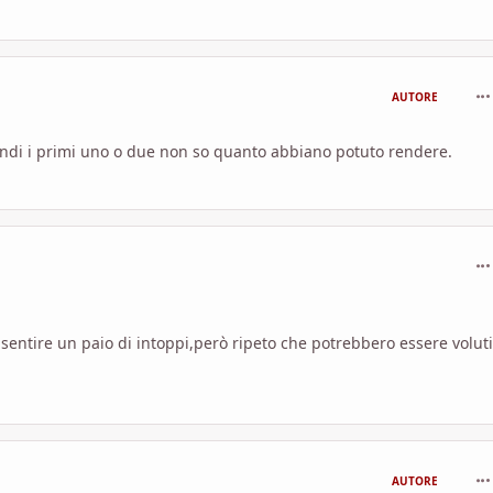
com
AUTORE
uindi i primi uno o due non so quanto abbiano potuto rendere.
com
entire un paio di intoppi,però ripeto che potrebbero essere voluti.
com
AUTORE