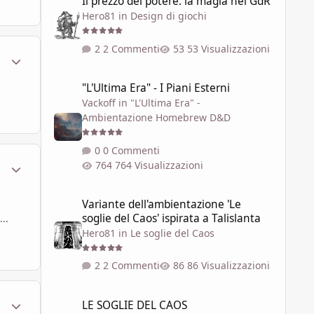
Il prezzo del potere: la magia nei GdR
Hero81
in
Design di giochi
2 Commenti
53 Visualizzazioni
ment_259164
Statistiche Autore
"L'Ultima Era" - I Piani Esterni
"L'Ultima Era" - I Piani Esterni
Vackoff
in
"L'Ultima Era" -
Ambientazione Homebrew D&D
0 Commenti
ment_259167
Statistiche Autore
764 Visualizzazioni
Variante dell'ambientazione 'Le soglie del Caos' ispirata a 
Variante dell'ambientazione 'Le
soglie del Caos' ispirata a Talislanta
..
Hero81
in
Le soglie del Caos
2 Commenti
86 Visualizzazioni
LE SOGLIE DEL CAOS
ment_259171
Statistiche Autore
LE SOGLIE DEL CAOS