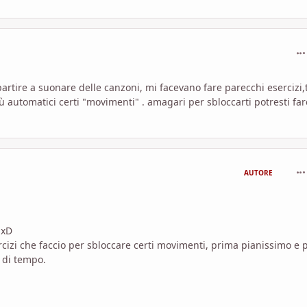
com
partire a suonare delle canzoni, mi facevano fare parecchi esercizi,
ù automatici certi "movimenti" . amagari per sbloccarti potresti far
com
AUTORE
 xD
ercizi che faccio per sbloccare certi movimenti, prima pianissimo e p
' di tempo.