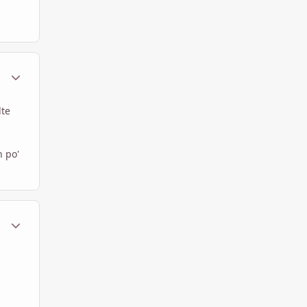
ment_259476
Statistiche Autore
lte
n po'
ment_259483
Statistiche Autore