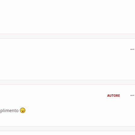
com
com
AUTORE
omplimento