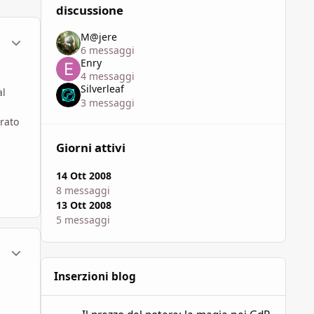
discussione
M@jere
ment_259157
Statistiche Autore
6 messaggi
Enry
4 messaggi
Silverleaf
al
3 messaggi
rato
Giorni attivi
14 Ott 2008
8 messaggi
13 Ott 2008
5 messaggi
ment_259161
Statistiche Autore
Inserzioni blog
Il prezzo del potere: la magia nei GdR