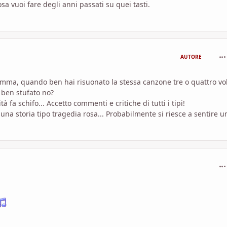
sa vuoi fare degli anni passati su quei tasti.
com
AUTORE
nsomma, quando ben hai risuonato la stessa canzone tre o quattro vo
i ben stufato no?
à fa schifo... Accetto commenti e critiche di tutti i tipi!
na storia tipo tragedia rosa... Probabilmente si riesce a sentire u
com