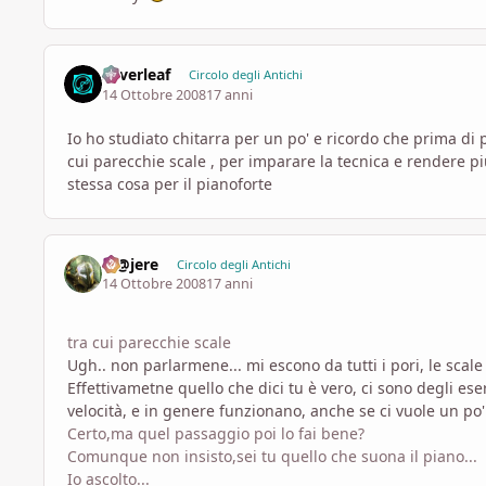
Silverleaf
Circolo degli Antichi
14 Ottobre 2008
17 anni
Io ho studiato chitarra per un po' e ricordo che prima di 
cui parecchie scale , per imparare la tecnica e rendere pi
stessa cosa per il pianoforte
M@jere
Circolo degli Antichi
14 Ottobre 2008
17 anni
tra cui parecchie scale
Ugh.. non parlarmene... mi escono da tutti i pori, le scale
Effettivametne quello che dici tu è vero, ci sono degli es
velocità, e in genere funzionano, anche se ci vuole un po
Certo,ma quel passaggio poi lo fai bene?
Comunque non insisto,sei tu quello che suona il piano...
Io ascolto...