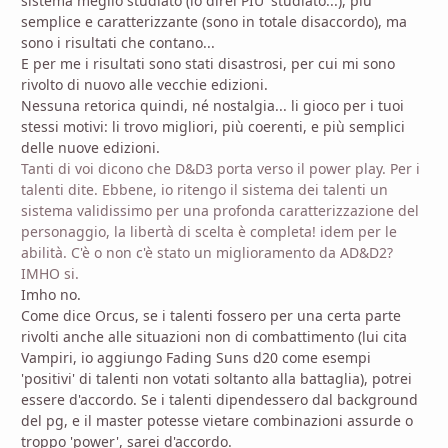
sistema meglio studiato (io direi PIU' studiato...), più
semplice e caratterizzante (sono in totale disaccordo), ma
sono i risultati che contano...
E per me i risultati sono stati disastrosi, per cui mi sono
rivolto di nuovo alle vecchie edizioni.
Nessuna retorica quindi, né nostalgia... li gioco per i tuoi
stessi motivi: li trovo migliori, più coerenti, e più semplici
delle nuove edizioni.
Tanti di voi dicono che D&D3 porta verso il power play. Per i
talenti dite. Ebbene, io ritengo il sistema dei talenti un
sistema validissimo per una profonda caratterizzazione del
personaggio, la libertà di scelta è completa! idem per le
abilità. C'è o non c'è stato un miglioramento da AD&D2?
IMHO si.
Imho no.
Come dice Orcus, se i talenti fossero per una certa parte
rivolti anche alle situazioni non di combattimento (lui cita
Vampiri, io aggiungo Fading Suns d20 come esempi
'positivi' di talenti non votati soltanto alla battaglia), potrei
essere d'accordo. Se i talenti dipendessero dal background
del pg, e il master potesse vietare combinazioni assurde o
troppo 'power', sarei d'accordo.