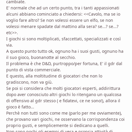
cambiate.
E' normale che ad un certo punto, tra i tanti appassionati
alcuni abbiano cominciato a chiedersi: <<Cavolo, ma se io
voglio fare altro? Se non volessi essere un elfo, se non
volessi menare spadate dal mattino alla sera? se...? se...?
etc>>.
I giochi si sono moltiplicati, sfaccettati, specializzati e così
via.
A questo punto tutto ok, ognuno ha i suoi gusti, ognuno ha
il suo gioco, buonanotte al secchio.
Il problema è che D&D, purtroppo/per fortuna, E' il gdr dal
punto di vista commerciale.
E questo, alla moltitudine di giocatori che non lo
gradiscono, non va giù.
Se poi si considera che molti giocatori esperti, addirittura
dopo aver conosciuto altri giochi lo ritengano un qualcosa
di offensivo al gdr stesso ( e fidatevi, ce ne sono!), allora il
gioco è fatto...
Perchè non tutti sono come me (parlo per me ovviamente),
che provano vari giochi, ne osservano la corrispondenza coi
proprio gusti, e semplicemente si dedicano a quelli.
Non sono pochi gli esempi di vera e propria attività di