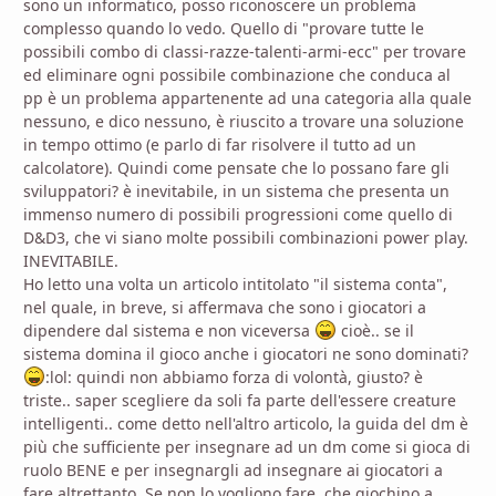
sono un informatico, posso riconoscere un problema
complesso quando lo vedo. Quello di "provare tutte le
possibili combo di classi-razze-talenti-armi-ecc" per trovare
ed eliminare ogni possibile combinazione che conduca al
pp è un problema appartenente ad una categoria alla quale
nessuno, e dico nessuno, è riuscito a trovare una soluzione
in tempo ottimo (e parlo di far risolvere il tutto ad un
calcolatore). Quindi come pensate che lo possano fare gli
sviluppatori? è inevitabile, in un sistema che presenta un
immenso numero di possibili progressioni come quello di
D&D3, che vi siano molte possibili combinazioni power play.
INEVITABILE.
Ho letto una volta un articolo intitolato "il sistema conta",
nel quale, in breve, si affermava che sono i giocatori a
dipendere dal sistema e non viceversa
cioè.. se il
sistema domina il gioco anche i giocatori ne sono dominati?
:lol: quindi non abbiamo forza di volontà, giusto? è
triste.. saper scegliere da soli fa parte dell'essere creature
intelligenti.. come detto nell'altro articolo, la guida del dm è
più che sufficiente per insegnare ad un dm come si gioca di
ruolo BENE e per insegnargli ad insegnare ai giocatori a
fare altrettanto. Se non lo vogliono fare, che giochino a