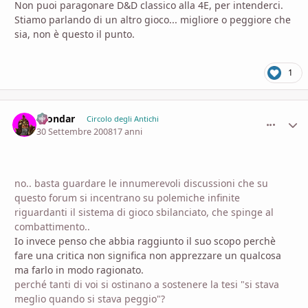
Non puoi paragonare D&D classico alla 4E, per intenderci.
Stiamo parlando di un altro gioco... migliore o peggiore che
sia, non è questo il punto.
1
thondar
comment_
Stati
Circolo degli Antichi
30 Settembre 2008
17 anni
no.. basta guardare le innumerevoli discussioni che su
questo forum si incentrano su polemiche infinite
riguardanti il sistema di gioco sbilanciato, che spinge al
combattimento..
Io invece penso che abbia raggiunto il suo scopo perchè
fare una critica non significa non apprezzare un qualcosa
ma farlo in modo ragionato.
perché tanti di voi si ostinano a sostenere la tesi "si stava
meglio quando si stava peggio"?