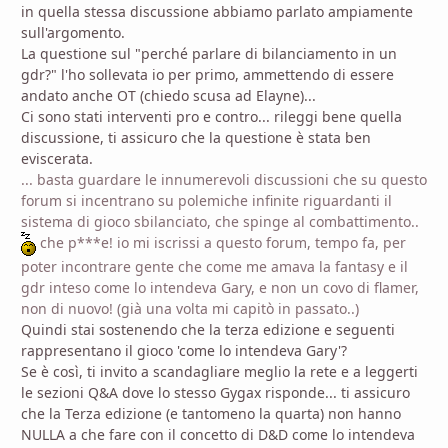
in quella stessa discussione abbiamo parlato ampiamente
sull'argomento.
La questione sul "perché parlare di bilanciamento in un
gdr?" l'ho sollevata io per primo, ammettendo di essere
andato anche OT (chiedo scusa ad Elayne)...
Ci sono stati interventi pro e contro... rileggi bene quella
discussione, ti assicuro che la questione è stata ben
eviscerata.
... basta guardare le innumerevoli discussioni che su questo
forum si incentrano su polemiche infinite riguardanti il
sistema di gioco sbilanciato, che spinge al combattimento..
che p***e! io mi iscrissi a questo forum, tempo fa, per
poter incontrare gente che come me amava la fantasy e il
gdr inteso come lo intendeva Gary, e non un covo di flamer,
non di nuovo! (già una volta mi capitò in passato..)
Quindi stai sostenendo che la terza edizione e seguenti
rappresentano il gioco 'come lo intendeva Gary'?
Se è così, ti invito a scandagliare meglio la rete e a leggerti
le sezioni Q&A dove lo stesso Gygax risponde... ti assicuro
che la Terza edizione (e tantomeno la quarta) non hanno
NULLA a che fare con il concetto di D&D come lo intendeva