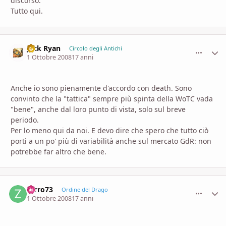
discorso.
Tutto qui.
Jack Ryan
comment_
Stati
Circolo degli Antichi
1 Ottobre 2008
17 anni
Anche io sono pienamente d'accordo con death. Sono
convinto che la "tattica" sempre più spinta della WoTC vada
"bene", anche dal loro punto di vista, solo sul breve
periodo.
Per lo meno qui da noi. E devo dire che spero che tutto ciò
porti a un po' più di variabilità anche sul mercato GdR: non
potrebbe far altro che bene.
zarro73
comment_
Stati
Ordine del Drago
1 Ottobre 2008
17 anni