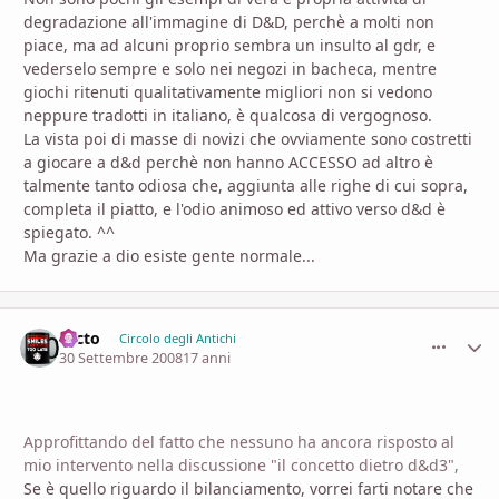
degradazione all'immagine di D&D, perchè a molti non
piace, ma ad alcuni proprio sembra un insulto al gdr, e
vederselo sempre e solo nei negozi in bacheca, mentre
giochi ritenuti qualitativamente migliori non si vedono
neppure tradotti in italiano, è qualcosa di vergognoso.
La vista poi di masse di novizi che ovviamente sono costretti
a giocare a d&d perchè non hanno ACCESSO ad altro è
talmente tanto odiosa che, aggiunta alle righe di cui sopra,
completa il piatto, e l'odio animoso ed attivo verso d&d è
spiegato. ^^
Ma grazie a dio esiste gente normale...
Nicto
comment_
Stati
Circolo degli Antichi
30 Settembre 2008
17 anni
Approfittando del fatto che nessuno ha ancora risposto al
mio intervento nella discussione "il concetto dietro d&d3",
Se è quello riguardo il bilanciamento, vorrei farti notare che