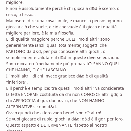
migliore.
E non è assolutamente perchè chi gioca a d&d è scemo, o
cieco, o fesso...
Mai oserei dire una cosa simile, e manco la penso: ognuno
gioca a ciò che vuole, e ciò che vuole è il gioco di qualità
migliore per loro, è la mia filosofia.
E' di qualità maggiore perche QUEI ''molti altri'' sono
generalmente (anzi, quasi totalmente) soggetti che
PARTONO da d&d, per poi conoscere altri giochi, o
semplicemente valutare il d&d in queste diverse edizioni.
Sono giocatori ''mediamente più preparati'': SANNO QUEL
CHE HANNO, O CHE LASCIANO.
I ''molti altri'' di chi invece gradisce d&d è di qualità
''inferiore''.
E il perchè è semplice: tra questi ''molti altri'' va considerata
la fetta ENORME costituita da chi non CONOSCE altri gdr, o
chi APPROCCIA il gdr, dai novizi, che NON HANNO
ALTERNATIVE se non d&d.
Ovvio quindi che a loro vada bene! Non c'è altro!
Se vuoi giocare di ruolo, giochi a d&d: d&d è il gdr, per loro.
Questo aspetto è DETERMINANTE rispetto al nostro