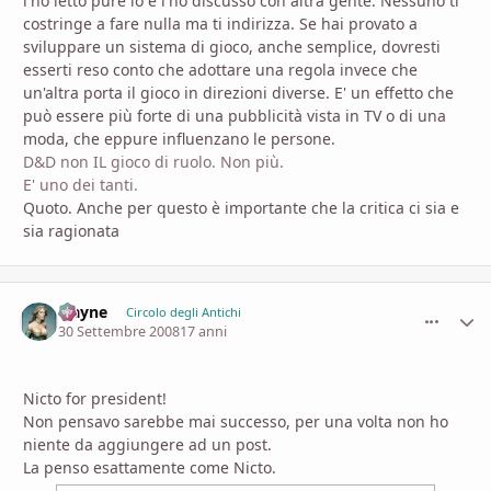
l'ho letto pure io e l'ho discusso con altra gente. Nessuno ti
costringe a fare nulla ma ti indirizza. Se hai provato a
sviluppare un sistema di gioco, anche semplice, dovresti
esserti reso conto che adottare una regola invece che
un'altra porta il gioco in direzioni diverse. E' un effetto che
può essere più forte di una pubblicità vista in TV o di una
moda, che eppure influenzano le persone.
D&D non IL gioco di ruolo. Non più.
E' uno dei tanti.
Quoto. Anche per questo è importante che la critica ci sia e
sia ragionata
Elayne
comment_
Stati
Circolo degli Antichi
30 Settembre 2008
17 anni
Nicto for president!
Non pensavo sarebbe mai successo, per una volta non ho
niente da aggiungere ad un post.
La penso esattamente come Nicto.