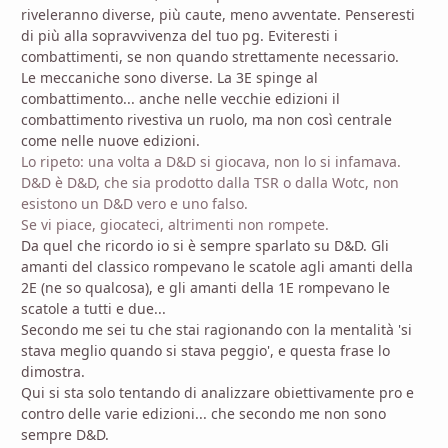
riveleranno diverse, più caute, meno avventate. Penseresti
di più alla sopravvivenza del tuo pg. Eviteresti i
combattimenti, se non quando strettamente necessario.
Le meccaniche sono diverse. La 3E spinge al
combattimento... anche nelle vecchie edizioni il
combattimento rivestiva un ruolo, ma non così centrale
come nelle nuove edizioni.
Lo ripeto: una volta a D&D si giocava, non lo si infamava.
D&D è D&D, che sia prodotto dalla TSR o dalla Wotc, non
esistono un D&D vero e uno falso.
Se vi piace, giocateci, altrimenti non rompete.
Da quel che ricordo io si è sempre sparlato su D&D. Gli
amanti del classico rompevano le scatole agli amanti della
2E (ne so qualcosa), e gli amanti della 1E rompevano le
scatole a tutti e due...
Secondo me sei tu che stai ragionando con la mentalità 'si
stava meglio quando si stava peggio', e questa frase lo
dimostra.
Qui si sta solo tentando di analizzare obiettivamente pro e
contro delle varie edizioni... che secondo me non sono
sempre D&D.