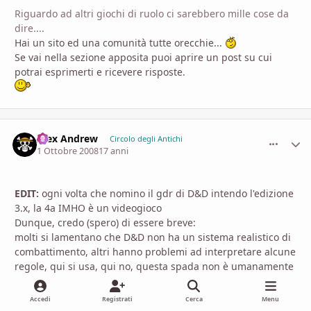
Riguardo ad altri giochi di ruolo ci sarebbero mille cose da
dire....
Hai un sito ed una comunità tutte orecchie...
Se vai nella sezione apposita puoi aprire un post su cui
potrai esprimerti e ricevere risposte.
Alex Andrew
comment_
Stati
Circolo degli Antichi
1 Ottobre 2008
17 anni
EDIT:
ogni volta che nomino il gdr di D&D intendo l'edizione
3.x, la 4a IMHO è un videogioco
Dunque, credo (spero) di essere breve:
molti si lamentano che D&D non ha un sistema realistico di
combattimento, altri hanno problemi ad interpretare alcune
regole, qui si usa, qui no, questa spada non è umanamente
possibile che tolga così poco, ma se cado da
settordicimilatredueunozero metri non posso rimanere in
Accedi
Registrati
Cerca
Menu
vita, etc...