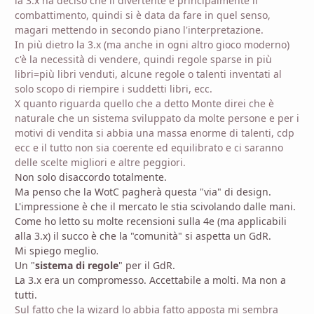
la 3.x ha deciso che il divertente è principalmente il
combattimento, quindi si è data da fare in quel senso,
magari mettendo in secondo piano l'interpretazione.
In più dietro la 3.x (ma anche in ogni altro gioco moderno)
c'è la necessità di vendere, quindi regole sparse in più
libri=più libri venduti, alcune regole o talenti inventati al
solo scopo di riempire i suddetti libri, ecc.
X quanto riguarda quello che a detto Monte direi che è
naturale che un sistema sviluppato da molte persone e per i
motivi di vendita si abbia una massa enorme di talenti, cdp
ecc e il tutto non sia coerente ed equilibrato e ci saranno
delle scelte migliori e altre peggiori.
Non solo disaccordo totalmente.
Ma penso che la WotC pagherà questa "via" di design.
L'impressione è che il mercato le stia scivolando dalle mani.
Come ho letto su molte recensioni sulla 4e (ma applicabili
alla 3.x) il succo è che la "comunità" si aspetta un GdR.
Mi spiego meglio.
Un "
sistema di regole
" per il GdR.
La 3.x era un compromesso. Accettabile a molti. Ma non a
tutti.
Sul fatto che la wizard lo abbia fatto apposta mi sembra