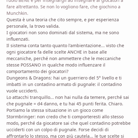
ruolo BENE e per insegnargli ad insegnare ai giocatori a
fare altrettanto. Se non lo vogliono fare, che giochino a
Munchkin.
Questa è una teoria che cito sempre, e per esperienza
personale, la trovo valida.
I giocatori non sono dominati dal sistema, ma ne sono
influenzati.
Il sistema conta tanto quanto l'ambientazione... visto che
ogni giocatore fa delle scelte ANCHE in base alle
meccaniche, perché non ammettere che le meccaniche
stesse POSSANO in qualche modo influenzare il
comportamento dei giocatori?
Dungeons & Dragons: hai un guerriero del 5° livello e ti
imbatti in un contadino armato di pugnale: il contadino
vuole ucciderti.
Lo attacchi tranquillo... non hai nulla da temere, perché sai
che pugnale = d4 danno, e tu hai 45 punti ferita. Chiaro.
Portiamo la stessa situazione in un gioco come
Stormbringer: non credo che ti comporteresti allo stesso
modo, perché da giocatore sai che quel contadino potrebbe
ucciderti con un colpo di pugnale. Forse decidi di
affrontarlo lo stesso, ma con più cautela... le tue scelte si