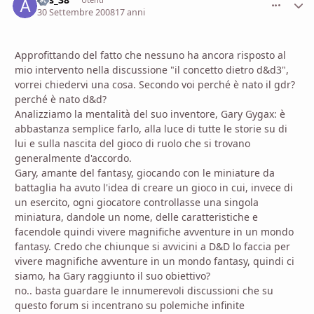
comment_
Stati
30 Settembre 2008
17 anni
Approfittando del fatto che nessuno ha ancora risposto al
mio intervento nella discussione "il concetto dietro d&d3",
vorrei chiedervi una cosa. Secondo voi perché è nato il gdr?
perché è nato d&d?
Analizziamo la mentalità del suo inventore, Gary Gygax: è
abbastanza semplice farlo, alla luce di tutte le storie su di
lui e sulla nascita del gioco di ruolo che si trovano
generalmente d'accordo.
Gary, amante del fantasy, giocando con le miniature da
battaglia ha avuto l'idea di creare un gioco in cui, invece di
un esercito, ogni giocatore controllasse una singola
miniatura, dandole un nome, delle caratteristiche e
facendole quindi vivere magnifiche avventure in un mondo
fantasy. Credo che chiunque si avvicini a D&D lo faccia per
vivere magnifiche avventure in un mondo fantasy, quindi ci
siamo, ha Gary raggiunto il suo obiettivo?
no.. basta guardare le innumerevoli discussioni che su
questo forum si incentrano su polemiche infinite