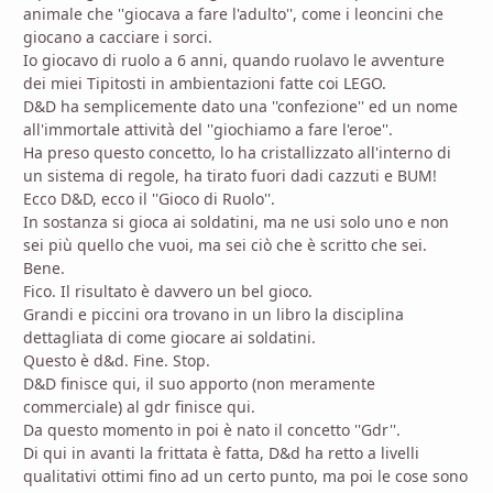
animale che ''giocava a fare l'adulto'', come i leoncini che
giocano a cacciare i sorci.
Io giocavo di ruolo a 6 anni, quando ruolavo le avventure
dei miei Tipitosti in ambientazioni fatte coi LEGO.
D&D ha semplicemente dato una ''confezione'' ed un nome
all'immortale attività del ''giochiamo a fare l'eroe''.
Ha preso questo concetto, lo ha cristallizzato all'interno di
un sistema di regole, ha tirato fuori dadi cazzuti e BUM!
Ecco D&D, ecco il ''Gioco di Ruolo''.
In sostanza si gioca ai soldatini, ma ne usi solo uno e non
sei più quello che vuoi, ma sei ciò che è scritto che sei.
Bene.
Fico. Il risultato è davvero un bel gioco.
Grandi e piccini ora trovano in un libro la disciplina
dettagliata di come giocare ai soldatini.
Questo è d&d. Fine. Stop.
D&D finisce qui, il suo apporto (non meramente
commerciale) al gdr finisce qui.
Da questo momento in poi è nato il concetto ''Gdr''.
Di qui in avanti la frittata è fatta, D&d ha retto a livelli
qualitativi ottimi fino ad un certo punto, ma poi le cose sono