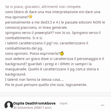
Se vi piace, giocateci, altrimenti non rompete.
sono libero di dare una mia interpretazione e/o dare una
mia opinione?
personalmente a me ded3.5 e 4 ( le passate edizioni NON le
conosco) piacciono, in linea generale.
spingono verso il powerplaY? non lo so. Spingono verso il
combattimento. Si e si.
i talenti caratterizzano il pg? no. carastterizzano il
combattimento del pg.
sono opinioni. Posso esprimerle?
vuoi vedere un gioco dove si caratterizza il personaggio e il
background? guardati i pregi e i difetti in vampiri la
masquerade. Quello è caratterizzare il pg com,e storia e
background.
I talenti non fanno la stessa cosa....
Poi te puoi pensare quello che vuoi, logicamente.
Ospite DeathFromAbove
commen
Ospiti
30 Settembre 2008
17 anni