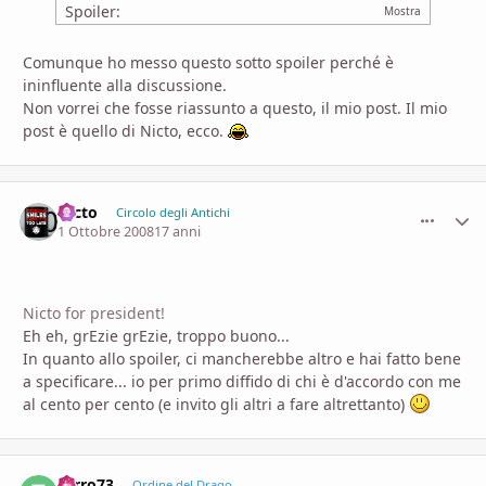
Spoiler:
Comunque ho messo questo sotto spoiler perché è
ininfluente alla discussione.
Non vorrei che fosse riassunto a questo, il mio post. Il mio
post è quello di Nicto, ecco.
Nicto
comment_
Stati
Circolo degli Antichi
1 Ottobre 2008
17 anni
Nicto for president!
Eh eh, grEzie grEzie, troppo buono...
In quanto allo spoiler, ci mancherebbe altro e hai fatto bene
a specificare... io per primo diffido di chi è d'accordo con me
al cento per cento (e invito gli altri a fare altrettanto)
zarro73
comment_
Stati
Ordine del Drago