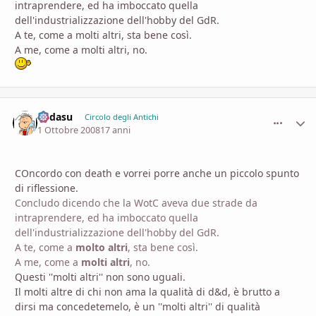
intraprendere, ed ha imboccato quella
dell'industrializzazione dell'hobby del GdR.
A te, come a molti altri, sta bene così.
A me, come a molti altri, no.
Fodasu
comment_
Stati
Circolo degli Antichi
1 Ottobre 2008
17 anni
COncordo con death e vorrei porre anche un piccolo spunto
di riflessione.
Concludo dicendo che la WotC aveva due strade da
intraprendere, ed ha imboccato quella
dell'industrializzazione dell'hobby del GdR.
A te, come a
molto altri
, sta bene così.
A me, come a
molti altri
, no.
Questi ''molti altri'' non sono uguali.
Il molti altre di chi non ama la qualità di d&d, è brutto a
dirsi ma concedetemelo, è un ''molti altri'' di qualità