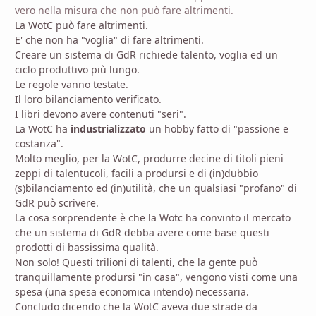
vero nella misura che non può fare altrimenti.
La WotC può fare altrimenti.
E' che non ha "voglia" di fare altrimenti.
Creare un sistema di GdR richiede talento, voglia ed un
ciclo produttivo più lungo.
Le regole vanno testate.
Il loro bilanciamento verificato.
I libri devono avere contenuti "seri".
La WotC ha
industrializzato
un hobby fatto di "passione e
costanza".
Molto meglio, per la WotC, produrre decine di titoli pieni
zeppi di talentucoli, facili a prodursi e di (in)dubbio
(s)bilanciamento ed (in)utilità, che un qualsiasi "profano" di
GdR può scrivere.
La cosa sorprendente è che la Wotc ha convinto il mercato
che un sistema di GdR debba avere come base questi
prodotti di bassissima qualità.
Non solo! Questi trilioni di talenti, che la gente può
tranquillamente prodursi "in casa", vengono visti come una
spesa (una spesa economica intendo) necessaria.
Concludo dicendo che la WotC aveva due strade da