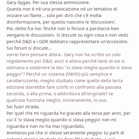
Gary Gygax. Per sua stessa ammissione.
Questa non è né una provocazione né un tentativo di
iniziare un flame... solo per dirti che c'è molta
disinformazione, per questo nascono le 'discussioni'.
Poi, detto fra noi: finché non si finisce a parolacce ben
vengano le discussioni. Si discute su ogni cosa e non vedo
perché D&D e i GDR debbano rappresentare un'eccezione.
Sui forum si discute...
vorrei farvi pensare allora.. Gary non ha scritto un solo
regolamento per D&D, anzi! e allora perché tanti di voi si
ostinano a sostenere la tesi "si stava meglio quando si stava
peggio"? Perché un sistema (IMHO) più semplice e
caratterizzante, meglio studiato come quello della terza
edizione dovrebbe fare schifo in confronto alla passata
seconda, o alla prima, o addirittura all'originale? se
qualcosa funziona meglio, sinceramente, lo uso.
Sei fuori strada.
Per quel che mi riguarda ho giocato alla terza per anni, per
cui il 'si stava meglio quando si stava peggio' non mi
riguarda e non mi ha mai riguardato.
Ammesso poi che si stesse veramente peggio: tu parli di