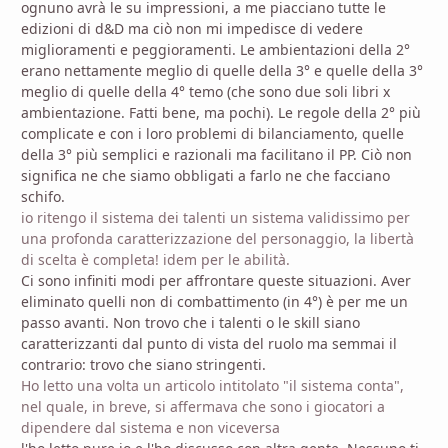
ognuno avrà le su impressioni, a me piacciano tutte le
edizioni di d&D ma ciò non mi impedisce di vedere
miglioramenti e peggioramenti. Le ambientazioni della 2°
erano nettamente meglio di quelle della 3° e quelle della 3°
meglio di quelle della 4° temo (che sono due soli libri x
ambientazione. Fatti bene, ma pochi). Le regole della 2° più
complicate e con i loro problemi di bilanciamento, quelle
della 3° più semplici e razionali ma facilitano il PP. Ciò non
significa ne che siamo obbligati a farlo ne che facciano
schifo.
io ritengo il sistema dei talenti un sistema validissimo per
una profonda caratterizzazione del personaggio, la libertà
di scelta è completa! idem per le abilità.
Ci sono infiniti modi per affrontare queste situazioni. Aver
eliminato quelli non di combattimento (in 4°) è per me un
passo avanti. Non trovo che i talenti o le skill siano
caratterizzanti dal punto di vista del ruolo ma semmai il
contrario: trovo che siano stringenti.
Ho letto una volta un articolo intitolato "il sistema conta",
nel quale, in breve, si affermava che sono i giocatori a
dipendere dal sistema e non viceversa