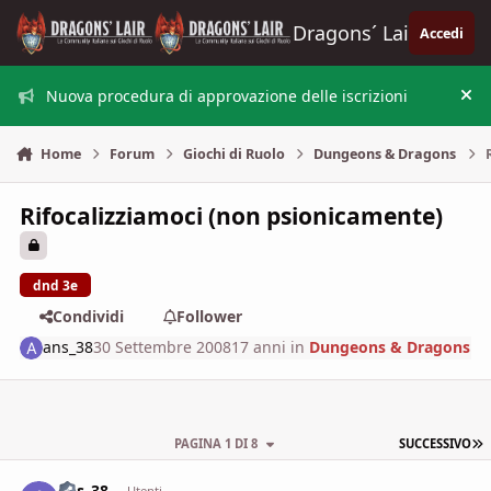
Vai al contenuto
Dragons´ Lair
Accedi
Nuova procedura di approvazione delle iscrizioni
Nas
Home
Forum
Giochi di Ruolo
Dungeons & Dragons
Rifocalizziamoci (non psionicamente)
dnd 3e
Condividi
Follower
ans_38
30 Settembre 2008
17 anni
in
Dungeons & Dragons
U
PAGINA 1 DI 8
SUCCESSIVO
ans_38
Utenti