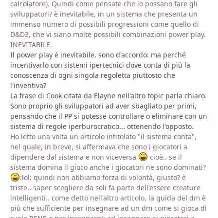
calcolatore). Quindi come pensate che lo possano fare gli
sviluppatori? è inevitabile, in un sistema che presenta un
immenso numero di possibili progressioni come quello di
D&D3, che vi siano molte possibili combinazioni power play.
INEVITABILE.
Il power play è inevitabile, sono d'accordo: ma perché
incentivarlo con sistemi ipertecnici dove conta di più la
conoscenza di ogni singola regoletta piuttosto che
l'inventiva?
La frase di Cook citata da Elayne nell'altro topic parla chiaro.
Sono proprio gli sviluppatori ad aver sbagliato per primi,
pensando che il PP si potesse controllare o eliminare con un
sistema di regole iperburocratico... ottenendo l'opposto.
Ho letto una volta un articolo intitolato "il sistema conta",
nel quale, in breve, si affermava che sono i giocatori a
dipendere dal sistema e non viceversa
cioè.. se il
sistema domina il gioco anche i giocatori ne sono dominati?
:lol: quindi non abbiamo forza di volontà, giusto? è
triste.. saper scegliere da soli fa parte dell'essere creature
intelligenti.. come detto nell'altro articolo, la guida del dm è
più che sufficiente per insegnare ad un dm come si gioca di