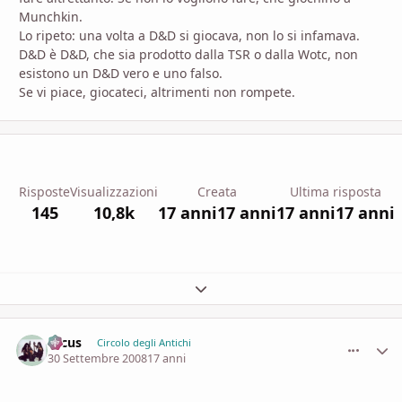
Munchkin.
Lo ripeto: una volta a D&D si giocava, non lo si infamava.
D&D è D&D, che sia prodotto dalla TSR o dalla Wotc, non
esistono un D&D vero e uno falso.
Se vi piace, giocateci, altrimenti non rompete.
Risposte
Visualizzazioni
Creata
Ultima risposta
145
10,8k
17 anni
17 anni
17 anni
17 anni
Espandi panoramica del topic
orcus
comment_
Stati
Circolo degli Antichi
30 Settembre 2008
17 anni