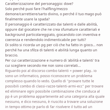
Caratterizzazione del personaggio: dove?
Solo perché puoi fare l'halfling/mezzo
demone/carrettiere/sarto divino, o perché il tuo mago può
finalmente usare la spada?
Il personaggio è caratterizzato dai talenti e dalle abilità,
oppure dal giocatore che ne crea sfumature caratteriali e
background particolareggiato, giocandolo con inventiva e
coerenza e rendendolo indimenticabile per tutti?
Di solito si ricorda un pg per ciò che ha fatto in gioco... non
perché ha una sfilza di talenti e abilità lunga quanto un
braccio.
Per cui caratterizzazione e numero di 'abilità e talenti' tra
cui scegliere secondo me non sono correlati...
Riguardo poi al discorso combo talenti = power play.. io
sono un informatico, posso riconoscere un problema
complesso quando lo vedo. Quello di "provare tutte le
possibili combo di classi-razze-talenti-armi-ecc" per trovare
ed eliminare ogni possibile combinazione che conduca al
pp è un problema appartenente ad una categoria alla quale
nessuno, e dico nessuno, è riuscito a trovare una soluzione
in tempo ottimo (e parlo di far risolvere il tutto ad un