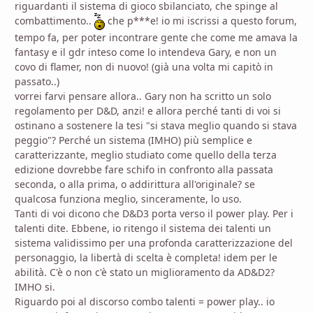
riguardanti il sistema di gioco sbilanciato, che spinge al
combattimento..
che p***e! io mi iscrissi a questo forum,
tempo fa, per poter incontrare gente che come me amava la
fantasy e il gdr inteso come lo intendeva Gary, e non un
covo di flamer, non di nuovo! (già una volta mi capitò in
passato..)
vorrei farvi pensare allora.. Gary non ha scritto un solo
regolamento per D&D, anzi! e allora perché tanti di voi si
ostinano a sostenere la tesi "si stava meglio quando si stava
peggio"? Perché un sistema (IMHO) più semplice e
caratterizzante, meglio studiato come quello della terza
edizione dovrebbe fare schifo in confronto alla passata
seconda, o alla prima, o addirittura all'originale? se
qualcosa funziona meglio, sinceramente, lo uso.
Tanti di voi dicono che D&D3 porta verso il power play. Per i
talenti dite. Ebbene, io ritengo il sistema dei talenti un
sistema validissimo per una profonda caratterizzazione del
personaggio, la libertà di scelta è completa! idem per le
abilità. C'è o non c'è stato un miglioramento da AD&D2?
IMHO si.
Riguardo poi al discorso combo talenti = power play.. io