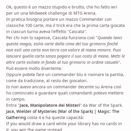
Ok, questo è un mazzo stupido e brutto, che ho fatto ieri
per un una Midweek challenge di MTG Arena.
In pratica bisogna portare un mazzo Commander con
classiche 100 carte, ma il trick era che la prima carta giocata
in ciascun turno aveva l'effetto "Cascata".
Per chi non lo sapesse, Cascata funziona così "
Quando lanci
questa magia, esilia carte dalla cima del tuo grimorio finché
non esili una carta non terra con valore di mana minore. Puoi
lanciare quella carta senza pagare il suo costo di mana. Metti le
altre carte esiliate in fondo al tuo grimorio in ordine casuale
".
Può essere molto divertente.
Oppure potete fare un commander blu e rovinare la partita,
come da tradizione, al resto dei giocatori.
Io non avevo ancora un commander decente su Arena così
ho cominciato a guardare quali comandanti potevo mettere
in campo.
Entra "
Jace, Manipolatore dei Misteri
" da War of the Spark.
Jace, Wielder of Mysteries (War of the Spark) | Magic: The
Gathering
costa 4 e ha queste capacità:
If you would draw a card while your library has no cards in
it, you win the game instead.