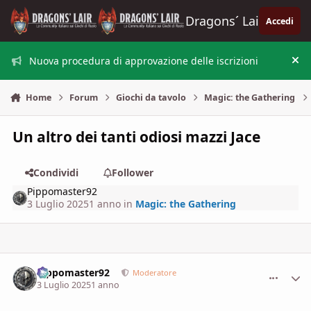
Vai al contenuto
Dragons´ Lair
Accedi
Nuova procedura di approvazione delle iscrizioni
Nas
Home
Forum
Giochi da tavolo
Magic: the Gathering
Un altro dei tanti odiosi mazzi Jace
Condividi
Follower
Pippomaster92
3 Luglio 2025
1 anno
in
Magic: the Gathering
Pippomaster92
comment_
Stati
Moderatore
3 Luglio 2025
1 anno