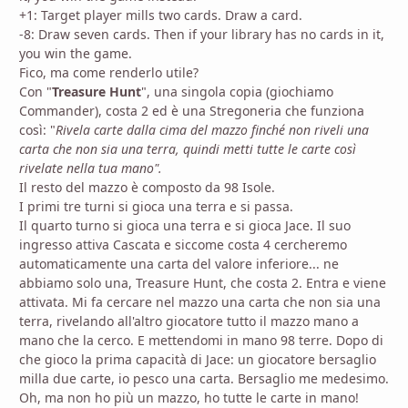
+1: Target player mills two cards. Draw a card.
-8: Draw seven cards. Then if your library has no cards in it,
you win the game.
Fico, ma come renderlo utile?
Con "
Treasure Hunt
", una singola copia (giochiamo
Commander), costa 2 ed è una Stregoneria che funziona
così: "
Rivela carte dalla cima del mazzo finché non riveli una
carta che non sia una terra, quindi metti tutte le carte così
rivelate nella tua mano".
Il resto del mazzo è composto da 98 Isole.
I primi tre turni si gioca una terra e si passa.
Il quarto turno si gioca una terra e si gioca Jace. Il suo
ingresso attiva Cascata e siccome costa 4 cercheremo
automaticamente una carta del valore inferiore... ne
abbiamo solo una, Treasure Hunt, che costa 2. Entra e viene
attivata. Mi fa cercare nel mazzo una carta che non sia una
terra, rivelando all'altro giocatore tutto il mazzo mano a
mano che la cerco. E mettendomi in mano 98 terre. Dopo di
che gioco la prima capacità di Jace: un giocatore bersaglio
milla due carte, io pesco una carta. Bersaglio me medesimo.
Oh, ma non ho più un mazzo, ho tutte le carte in mano!