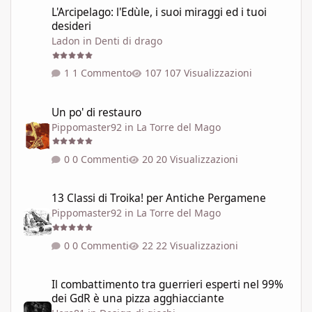
L'Arcipelago: l'Edùle, i suoi miraggi ed i tuoi
desideri
Ladon
in
Denti di drago
1 Commento
107 Visualizzazioni
Un po' di restauro
Un po' di restauro
Pippomaster92
in
La Torre del Mago
0 Commenti
20 Visualizzazioni
13 Classi di Troika! per Antiche Pergamene
13 Classi di Troika! per Antiche Pergamene
Pippomaster92
in
La Torre del Mago
0 Commenti
22 Visualizzazioni
Il combattimento tra guerrieri esperti nel 99% dei GdR è una pi
Il combattimento tra guerrieri esperti nel 99%
dei GdR è una pizza agghiacciante