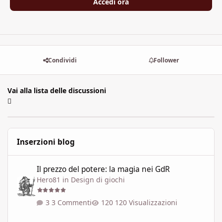
Accedi ora
Condividi
Follower
Vai alla lista delle discussioni
Inserzioni blog
Il prezzo del potere: la magia nei GdR
Il prezzo del potere: la magia nei GdR
Hero81
in
Design di giochi
3 Commenti
120 Visualizzazioni
L'Arcipelago: l'Edùle, i suoi miraggi ed i tuoi desideri