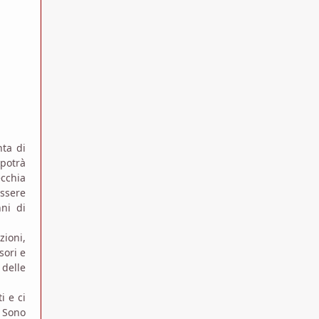
ta di
 potrà
ecchia
essere
ni di
zioni,
sori e
 delle
i e ci
. Sono