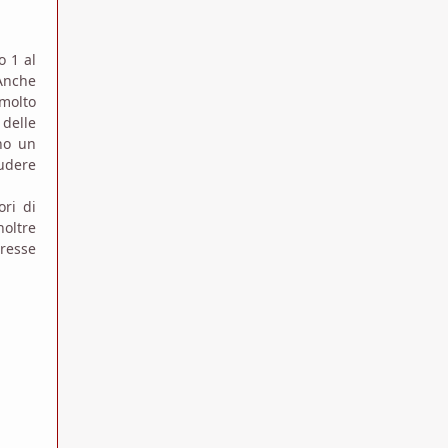
o 1 al
 Anche
 molto
 delle
no un
ludere
ori di
noltre
eresse