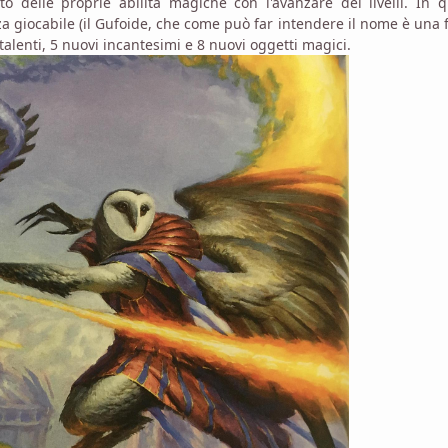
delle proprie abilità magiche con l'avanzare dei livelli. In q
a giocabile (il Gufoide, che come può far intendere il nome è una
alenti, 5 nuovi incantesimi e 8 nuovi oggetti magici.