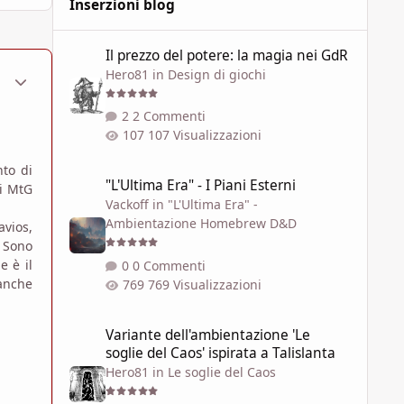
Inserzioni blog
Il prezzo del potere: la magia nei GdR
Il prezzo del potere: la magia nei GdR
Hero81
in
Design di giochi
ment_1797972
Statistiche Autore
2 Commenti
107 Visualizzazioni
"L'Ultima Era" - I Piani Esterni
to di
"L'Ultima Era" - I Piani Esterni
di MtG
Vackoff
in
"L'Ultima Era" -
Ambientazione Homebrew D&D
avios,
. Sono
e è il
0 Commenti
anche
769 Visualizzazioni
Variante dell'ambientazione 'Le soglie del Caos' ispirata a 
Variante dell'ambientazione 'Le
soglie del Caos' ispirata a Talislanta
Hero81
in
Le soglie del Caos