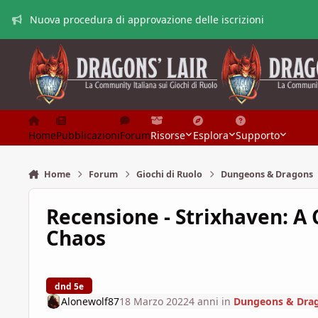
Vai al contenuto
Nuova procedura di approvazione delle iscrizioni
Home
Pubblicazioni
Forum
Risorse
Esplora
Supporto
Home
Forum
Giochi di Ruolo
Dungeons & Dragons
Recensione - Strixhaven: A 
Chaos
dnd 5e
Alonewolf87
18 Marzo 2022
4 anni
in
Dungeons & Dra