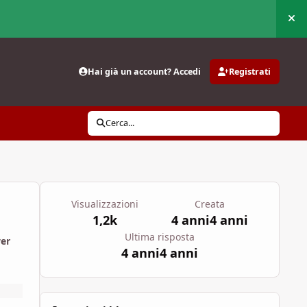
Nas
Hai già un account? Accedi
Registrati
Cerca...
Visualizzazioni
Creata
1,2k
4 anni
4 anni
Ultima risposta
wer
4 anni
4 anni