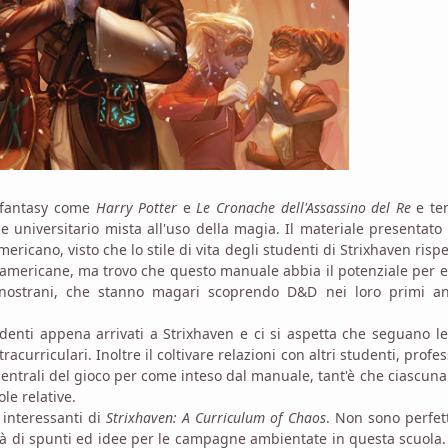
 fantasy come
Harry Potter
e
Le Cronache dell'Assassino del Re
e ten
e universitario mista all'uso della magia. Il materiale presentato
cano, visto che lo stile di vita degli studenti di Strixhaven risp
à americane, ma trovo che questo manuale abbia il potenziale per 
i nostrani, che stanno magari scoprendo D&D nei loro primi an
enti appena arrivati a Strixhaven e ci si aspetta che seguano le
acurriculari. Inoltre il coltivare relazioni con altri studenti, profes
centrali del gioco per come inteso dal manuale, tant'è che ciascuna
le relative.
 interessanti di
Strixhaven: A Curriculum of Chaos
. Non sono perfett
tà di spunti ed idee per le campagne ambientate in questa scuola