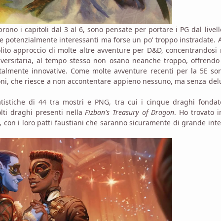
no i capitoli dal 3 al 6, sono pensate per portare i PG dal livell
ure potenzialmente interessanti ma forse un po' troppo instradate.
olito approccio di molte altre avventure per D&D, concentrandosi
 universitaria, al tempo stesso non osano neanche troppo, offrendo
talmente innovative. Come molte avventure recenti per la 5E so
oni, che riesce a non accontentare appieno nessuno, ma senza de
atistiche di 44 tra mostri e PNG, tra cui i cinque draghi fondat
lti draghi presenti nella
Fizban's Treasury of Dragon
. Ho trovato i
 con i loro patti faustiani che saranno sicuramente di grande int