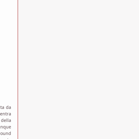
ata da
centra
della
cinque
ground