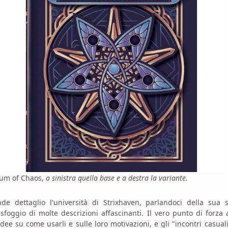
lum of Chaos,
a sinistra quella base e a destra la variante.
 dettaglio l'università di Strixhaven, parlandoci della sua st
oggio di molte descrizioni affascinanti. Il vero punto di forza
dee su come usarli e sulle loro motivazioni, e gli "incontri casual