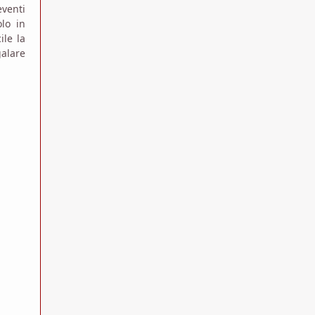
eventi
olo in
ile la
alare