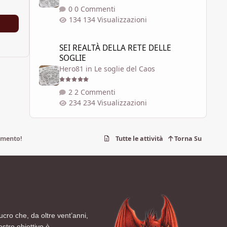
0 Commenti
134 Visualizzazioni
SEI REALTÀ DELLA RETE DELLE SOGLIE
SEI REALTÀ DELLA RETE DELLE
SOGLIE
Hero81
in
Le soglie del Caos
2 Commenti
234 Visualizzazioni
amento!
Tutte le attività
Torna Su
ucro che, da oltre vent’anni,
ostro obiettivo è