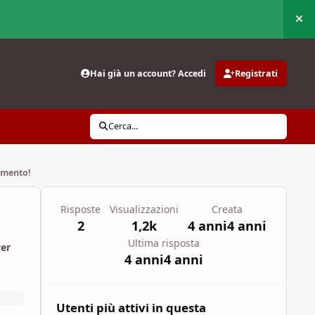
Nas
Hai già un account? Accedi
Registrati
Cerca...
amento!
Risposte
Visualizzazioni
Creata
2
1,2k
4 anni
4 anni
Ultima risposta
wer
4 anni
4 anni
Utenti più attivi in questa