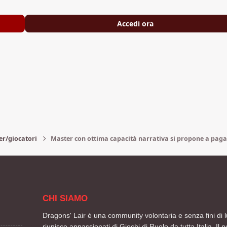
Accedi ora
er/giocatori
Master con ottima capacità narrativa si propone a pag
CHI SIAMO
Dragons' Lair è una community volontaria e senza fini di l
riunisce appassionati di Giochi di Ruolo da tutta Italia. Il n