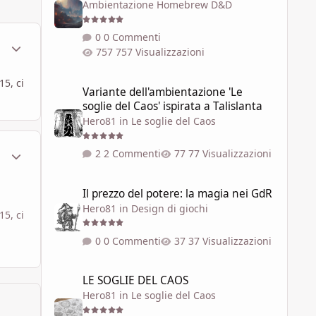
Ambientazione Homebrew D&D
0 Commenti
ment_1802948
Statistiche Autore
757 Visualizzazioni
Variante dell'ambientazione 'Le soglie del Caos' ispirata a 
15, ci
Variante dell'ambientazione 'Le
soglie del Caos' ispirata a Talislanta
Hero81
in
Le soglie del Caos
ment_1803323
Statistiche Autore
2 Commenti
77 Visualizzazioni
Il prezzo del potere: la magia nei GdR
Il prezzo del potere: la magia nei GdR
Hero81
in
Design di giochi
15, ci
0 Commenti
37 Visualizzazioni
LE SOGLIE DEL CAOS
LE SOGLIE DEL CAOS
Hero81
in
Le soglie del Caos