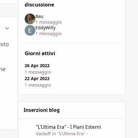
discussione
Bau
1 messaggio
ment_1796685
Statistiche Autore
EddyWilly
1 messaggio
esto
Giorni attivi
26 Apr 2022
one
1 messaggio
22 Apr 2022
1 messaggio
Inserzioni blog
"L'Ultima Era" - I Piani Esterni
"L'Ultima Era" - I Piani Esterni
Vackoff
in
"L'Ultima Era" -