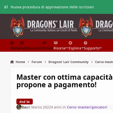
Vai al contenuto
Nuova procedura di approvazione delle iscrizioni
Home
Pubblicazioni
Forum
Risorse
Esplora
Supporto
Home
Forum
Dragons’ Lair Community
Cerco mast
Master con ottima capacità 
propone a pagamento!
dnd 3e
Bau
8 Marzo 2022
4 anni
in
Cerco master/giocatori