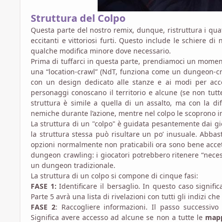
Struttura del Colpo
Questa parte del nostro remix, dunque, ristruttura i qu
eccitanti e vittoriosi furti. Questo include le schiere d
qualche modifica minore dove necessario.
Prima di tuffarci in questa parte, prendiamoci un moment
una “location-crawl” (NdT, funziona come un dungeon-cr
con un design dedicato alle stanze e ai modi per acce
personaggi conoscano il territorio e alcune (se non tutt
struttura è simile a quella di un assalto, ma con la di
nemiche durante l’azione, mentre nel colpo le scoprono in
La struttura di un "colpo" è guidata pesantemente dai gi
la struttura stessa può risultare un po’ inusuale. Abba
opzioni normalmente non praticabili ora sono bene accett
dungeon crawling: i giocatori potrebbero ritenere “neces
un dungeon tradizionale.
La struttura di un colpo si compone di cinque fasi:
FASE 1:
Identificare il bersaglio. In questo caso signific
Parte 5 avrà una lista di rivelazioni con tutti gli indizi 
FASE 2
: Raccogliere informazioni. Il passo successivo
Significa avere accesso ad alcune se non a tutte le
map