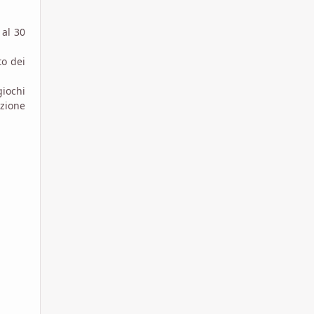
 al 30
to dei
giochi
azione