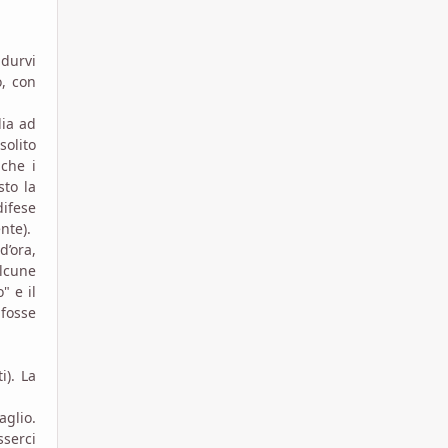
ndurvi
o, con
lia ad
solito
che i
sto la
difese
nte).
d’ora,
alcune
" e il
 fosse
i). La
aglio.
sserci