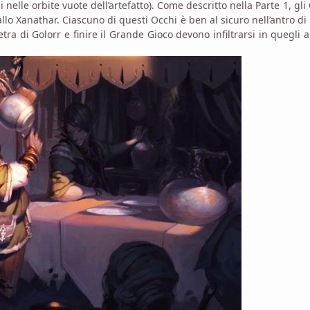
 nelle orbite vuote dell’artefatto). Come descritto nella Parte 1, gli
 Xanathar. Ciascuno di questi Occhi è ben al sicuro nell’antro di 
ra di Golorr e finire il Grande Gioco devono infiltrarsi in quegli a