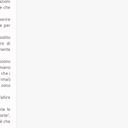
azioni
re che
erire
re per
solito
ere di
emente
ossono
vevano
 che i
rima!)
 sono
allire
nte le
orte”,
 è che