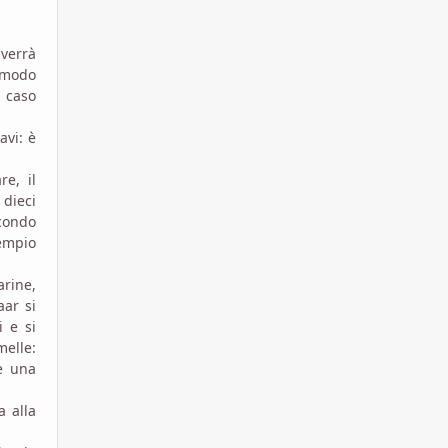
 verrà
n modo
o caso
avi: è
re, il
 dieci
econdo
tempio
arine,
aar si
i e si
melle:
te una
a alla