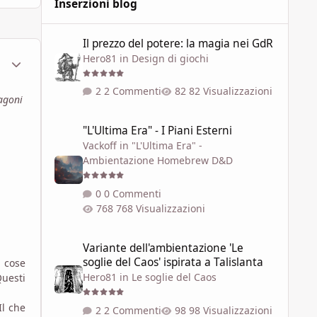
Inserzioni blog
Il prezzo del potere: la magia nei GdR
Il prezzo del potere: la magia nei GdR
Hero81
in
Design di giochi
ment_1796597
Statistiche Autore
2 Commenti
82 Visualizzazioni
ragoni
"L'Ultima Era" - I Piani Esterni
"L'Ultima Era" - I Piani Esterni
Vackoff
in
"L'Ultima Era" -
Ambientazione Homebrew D&D
0 Commenti
768 Visualizzazioni
Variante dell'ambientazione 'Le soglie del Caos' ispirata a 
Variante dell'ambientazione 'Le
soglie del Caos' ispirata a Talislanta
 cose
Hero81
in
Le soglie del Caos
Questi
Il che
2 Commenti
98 Visualizzazioni