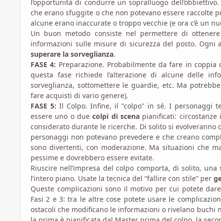
l’opportunità di condurre un sopralluogo dell’obbiettivo
che erano sfuggite o che non potevano essere raccolte pr
alcune erano inaccurate o troppo vecchie (e ora c’è un nu
Un buon metodo consiste nel permettere di ottenere fa
informazioni sulle misure di sicurezza del posto. Ogni
superare la sorveglianza
.
FASE 4:
Preparazione. Probabilmente da fare in coppia co
questa fase richiede l’alterazione di alcune delle inf
sorveglianza, sottomettere le guardie, etc. Ma potrebb
fare acquisti di vario genere).
FASE 5:
Il Colpo. Infine, il "colpo" in sé. I personaggi
essere uno o due
colpi di scena
pianificati: circostanz
considerato durante le ricerche. Di solito si evolveranno 
personaggi non potevano prevedere e che creano complica
sono divertenti, con moderazione. Ma situazioni che m
pessime e dovrebbero essere evitate.
Riuscire nell’impresa del colpo comporta, di solito, una 
l’intero piano. Usate la tecnica del “fallire con stile” per
ge
Queste complicazioni sono il motivo per cui potete dare
Fasi 2 e 3: tra le altre cose potete usare le complicazio
ostacoli che modificano le informazioni o rivelano buchi 
la prima è pianificata dal Master prima del colpo, la sec