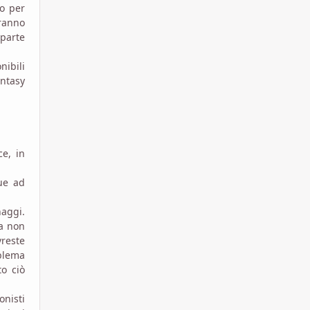
o per
eranno
 parte
nibili
antasy
ce, in
ue ad
naggi.
ma non
vreste
oblema
to ciò
onisti