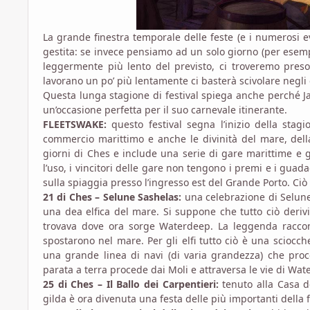
La grande finestra temporale delle feste (e i numerosi ev
gestita: se invece pensiamo ad un solo giorno (per esemp
leggermente più lento del previsto, ci troveremo preso
lavorano un po’ più lentamente ci basterà scivolare negli 
Questa lunga stagione di festival spiega anche perché Ja
un’occasione perfetta per il suo carnevale itinerante.
FLEETSWAKE:
questo festival segna l’inizio della stag
commercio marittimo e anche le divinità del mare, della
giorni di Ches e include una serie di gare marittime e 
l’uso, i vincitori delle gare non tengono i premi e i guad
sulla spiaggia presso l’ingresso est del Grande Porto. Ciò a
21 di Ches – Selune Sashelas:
una celebrazione di Selune,
una dea elfica del mare. Si suppone che tutto ciò deriv
trovava dove ora sorge Waterdeep. La leggenda racconta d
spostarono nel mare. Per gli elfi tutto ciò è una scioc
una grande linea di navi (di varia grandezza) che proc
parata a terra procede dai Moli e attraversa le vie di Wat
25 di Ches – Il Ballo dei Carpentieri:
tenuto alla Casa d
gilda è ora divenuta una festa delle più importanti della f