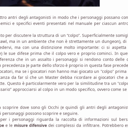
attro antri degli antagonisti in modo che i personaggi possano co
i nemici e specifici eventi presentati nel manuale per ciascun antr
o per discutere la struttura di un “colpo”. Superficialmente somig
awl, ma in un ambiente che non è strettamente un dungeon), di 
dervi, ma con una distinzione molto importante: ci si aspetta 
e) le sue difese prima che il colpo vero e proprio cominci. In que
fferenza che in un assalto i personaggi si rendono conto delle 
 precedenza (e parte dello sforzo è proprio in questa fase precede
ocatori, ma se i giocatori non hanno mai giocato un "colpo" prima 
stanza da far sì che un Master debba ricordare ai giocatori che 
e. Questo è particolarmente vero per la similitudine tra un "colpo
sario” approcciarsi al colpo in un modo specifico, ovvero come se
a scoprire dove sono gli Occhi (e quindi gli antri degli antagonist
che i personaggi possono scoprire e seguire.
 per i personaggi riguarda la raccolta di informazioni sul bers
pe
e le
misure difensive
dei complessi da infiltrare. Potrebbero e