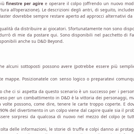
più
finestre per agire
e operare il colpo (offrendo un nuovo mod
ra all’operazione). Le descrizioni degli antri, di seguito, includ
 Master dovrebbe sempre restare aperto ad approcci alternativi da
ualità da distribuire ai giocatori. Sfortunatamente non sono dispo
durrò di mie da postare qui. Sono disponibili nel pacchetto di F
isponibili anche su D&D Beyond.
 che alcuni sottoposti possono avere (potrebbe essere più sempli
este mappe. Posizionatele con senso logico o preparatevi comunq
ato che ci si aspetta da questo scenario è un successo per i perso
 atteso per un combattimento in D&D è la vittoria dei personaggi, 
a volte possono, come dire, tenere le carte troppo coperte. E do
 90% del divertimento in un colpo viene dal capire quale sia il pr
ssere sorpresi da qualcosa di nuovo nel mezzo del colpo (e tut
lta delle informazioni, le storie di truffe e colpi danno ai protag