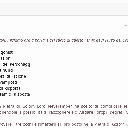
com
coli, iniziamo ora a parlare del succo di questo remix de Il Furto dei D
agonisti
Fazioni
ni dei Personaggi
ralhund
sti di Fazione
 Avamposti
di Risposta
Team di Risposta
a Pietra di Golorr, Lord Neverember ha scelto di complicare le
gliendole la possibilità di raccogliere e divulgare i propri segreti. 
ovare i tre occhi e rimetterli al loro posto nella Pietra di Golorr. (