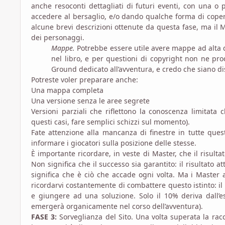
anche resoconti dettagliati di futuri eventi, con una o 
accedere al bersaglio, e/o dando qualche forma di copertu
alcune brevi descrizioni ottenute da questa fase, ma il
dei personaggi.
Mappe.
Potrebbe essere utile avere mappe ad alta q
nel libro, e per questioni di copyright non ne pro
Ground dedicato all’avventura, e credo che siano d
Potreste voler preparare anche:
Una mappa completa
Una versione senza le aree segrete
Versioni parziali che riflettono la conoscenza limitata
questi casi, fare semplici schizzi sul momento).
Fate attenzione alla mancanza di finestre in tutte qu
informare i giocatori sulla posizione delle stesse.
È importante ricordare, in veste di Master, che il risult
Non significa che il successo sia garantito: il risultato
significa che è ciò che accade ogni volta. Ma i Master 
ricordarvi costantemente di combattere questo istinto: il
e giungere ad una soluzione. Solo il 10% deriva dall’e
emergerà organicamente nel corso dell’avventura).
FASE 3:
Sorveglianza del Sito. Una volta superata la racco