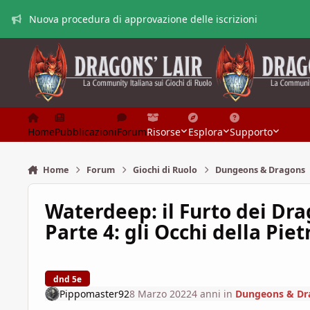
Vai al contenuto
Nuova procedura di approvazione delle iscrizioni
Home
Pubblicazioni
Forum
Risorse
Esplora
Supporto
Home
Forum
Giochi di Ruolo
Dungeons & Dragons
Waterdeep: il Furto dei Dra
Parte 4: gli Occhi della Piet
dnd 5e
Pippomaster92
8 Marzo 2022
4 anni
in
Dungeons & Dr