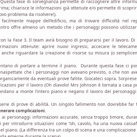
. Questa fase di sorveglianza permette di raccogliere altre inform
ima; chiarisce le informazioni già ottenute e/o permette di scopri
ovo problema da risolvere!).
cilmente mappe dell’edificio, ma di trovare difficoltà nel rep
 antro offre almeno un metodo che i personaggi possono utilizza
n la Fase 3. Il team avrà bisogno di prepararsi per il lavoro. Di 
ormazioni ottenute: aprire nuovi ingressi, accecare le telecam
e anche riguardare la creazione di risorse su misura (o semplic
 tentano di portare a termine il piano. Durante questa fase ci p
e inaspettate che i personaggi non avevano previsto, o che non a
organicamente da eventuali prove fallite. Giocateci sopra. Sorprese
zioni per il lavoro (Oh diavolo! Mrs Johnson è tornata a casa p
andano a monte l’intero piano e negano il lavoro dei personaggi
serie di prove di abilità. Un singolo fallimento non dovrebbe far f
nerare complicazioni
.
 ai personaggi informazioni accurate, senza troppo timore, dura
ni per introdurre situazioni come “oh, cavolo, ha una nuova cassaf
nel piano. (La differenza tra un colpo di scena e una complicazione
onda emerge durante la scena).