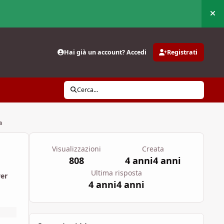
Nas
Hai già un account? Accedi
Registrati
Cerca...
a
Visualizzazioni
Creata
808
4 anni
4 anni
Ultima risposta
wer
4 anni
4 anni