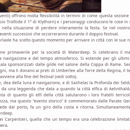
enti) offrono molta flessibilità in termini di come questa sezione
io Trolltide il 1° di Klythorn) e i personaggi conducono le cose i
 nella situazione di perdere interamente la festa. Se nel nostr
eventi successivi che occorreranno durante il doppio festival.
rlaxle ha scelto questo momento per arrivare in città con le sue n
ione primaverile per la società di Waterdeep. Si celebrano il ma
 navigazione e del tempo atmosferico. Si estende per gli ultimi
gala sponsorizzati dalle gilde nel salone della Coppa di Rame. S
agni, ma li donano ai preti di Umberlee alla Torre della Regina, il 
vviene alla fine del festival (vedi sotto).
 dea della luna e navigazione, e di Sashelas la Profonda dei Seld
i da una leggenda che data a quando la città elfica di Aelinthald
i quanto gli elfi della città salutarono i loro fratelli terricol
chezza, ma questo “evento storico” è commemorato dalle Parate Ge
ede dal porto, fa un giro della costa e ritorna. Simultaneamen
erdeep.
ei Carpentieri, quella che un tempo era una celebrazione limitat
iera.