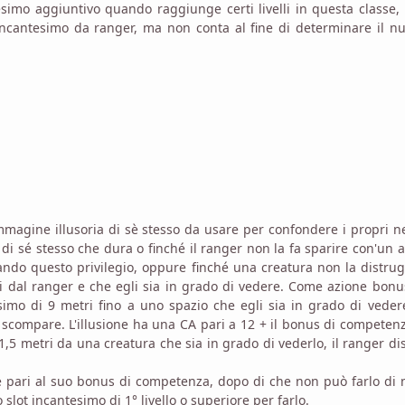
esimo aggiuntivo quando raggiunge certi livelli in questa classe
 incantesimo da ranger, ma non conta al fine di determinare il 
'immagine illusoria di sè stesso da usare per confondere i propri n
 di sé stesso che dura o finché il ranger non la fa sparire con'un 
ando questo privilegio, oppure finché una creatura non la distrug
ri dal ranger e che egli sia in grado di vedere. Come azione bonu
simo di 9 metri fino a uno spazio che egli sia in grado di vede
i scompare. L'illusione ha una CA pari a 12 + il bonus di competen
o 1,5 metri da una creatura che sia in grado di vederlo, il ranger d
e pari al suo bonus di competenza, dopo di che non può farlo di
ot incantesimo di 1° livello o superiore per farlo.