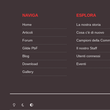
NAVIGA
ESPLORA
Home
La nostra storia
Articoli
Cosa c'è di nuovo
Forum
Campioni della Comm
Gilde PbF
Il nostro Staff
Blog
Utenti connessi
Download
Eventi
Gallery
Modalità chiara
Modalità scura
Segui la preferenza del sistema