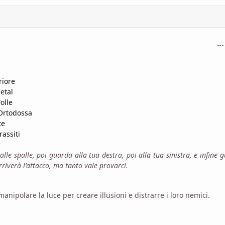
com
riore
etal
olle
 Ortodossa
te
rassiti
lle spalle, poi guarda alla tua destra, poi alla tua sinistra, e infine 
iverà l'attacco, ma tanto vale provarci.
nipolare la luce per creare illusioni e distrarre i loro nemici.