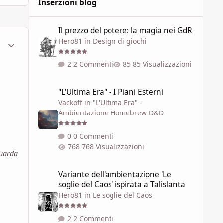
Inserzioni blog
Il prezzo del potere: la magia nei GdR
Il prezzo del potere: la magia nei GdR
Hero81
in
Design di giochi
ment_1795100
Statistiche Autore
2 Commenti
85 Visualizzazioni
"L'Ultima Era" - I Piani Esterni
"L'Ultima Era" - I Piani Esterni
Vackoff
in
"L'Ultima Era" -
Ambientazione Homebrew D&D
0 Commenti
768 Visualizzazioni
guarda
Variante dell'ambientazione 'Le soglie del Caos' ispirata a 
Variante dell'ambientazione 'Le
soglie del Caos' ispirata a Talislanta
Hero81
in
Le soglie del Caos
2 Commenti