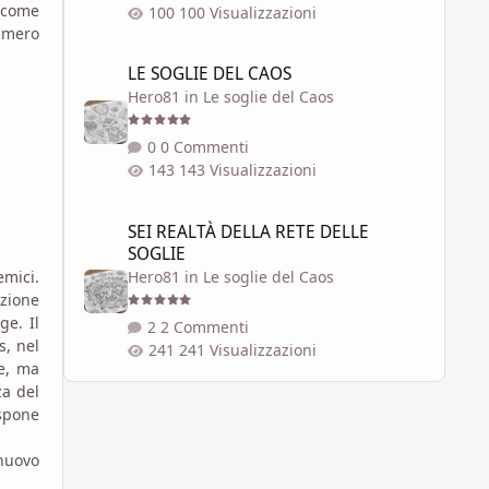
, come
100 Visualizzazioni
numero
LE SOGLIE DEL CAOS
LE SOGLIE DEL CAOS
Hero81
in
Le soglie del Caos
0 Commenti
143 Visualizzazioni
SEI REALTÀ DELLA RETE DELLE SOGLIE
SEI REALTÀ DELLA RETE DELLE
SOGLIE
emici.
Hero81
in
Le soglie del Caos
azione
ge. Il
2 Commenti
s, nel
241 Visualizzazioni
re, ma
za del
ispone
 nuovo