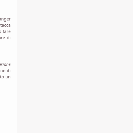
ranger
ttacca
ò fare
are di
usione
nenti
ato un