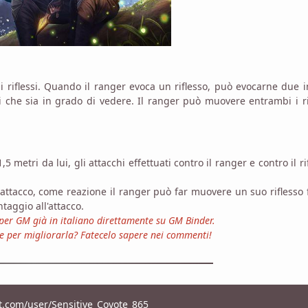
ui riflessi. Quando il ranger evoca un riflesso, può evocarne due 
 che sia in grado di vedere. Il ranger può muovere entrambi i ri
,5 metri da lui, gli attacchi effettuati contro il ranger e contro il ri
attacco, come reazione il ranger può far muovere un suo riflesso 
taggio all'attacco.
asper GM già in italiano direttamente su
GM Binder
.
ee per migliorarla? Fatecelo sapere nei commenti!
t.com/user/Sensitive_Coyote_865