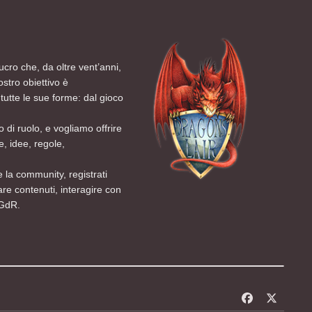
ucro che, da oltre vent’anni,
ostro obiettivo è
tutte le sue forme: dal gioco
 di ruolo, e vogliamo offrire
, idee, regole,
 la community, registrati
are contenuti, interagire con
 GdR.
f
x
a