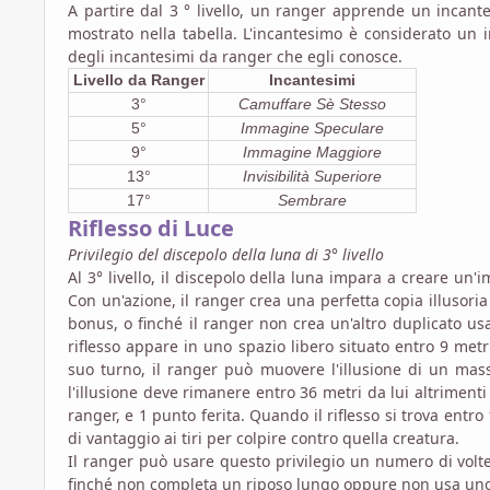
A partire dal 3 ° livello, un ranger apprende un incant
mostrato nella tabella. L'incantesimo è considerato un
degli incantesimi da ranger che egli conosce.
Livello da Ranger
Incantesimi
3°
Camuffare Sè Stesso
5°
Immagine Speculare
9°
Immagine Maggiore
13°
Invisibilità Superiore
17°
Sembrare
Riflesso di Luce
Privilegio del discepolo della luna di 3° livello
Al 3° livello, il discepolo della luna impara a creare un
Con un'azione, il ranger crea una perfetta copia illusoria
bonus, o finché il ranger non crea un'altro duplicato us
riflesso appare in uno spazio libero situato entro 9 met
suo turno, il ranger può muovere l'illusione di un mas
l'illusione deve rimanere entro 36 metri da lui altriment
ranger, e 1 punto ferita. Quando il riflesso si trova entr
di vantaggio ai tiri per colpire contro quella creatura.
Il ranger può usare questo privilegio un numero di volt
finché non completa un riposo lungo oppure non usa uno sl