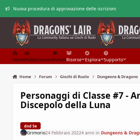
Vai al contenuto
Nuova procedura di approvazione delle iscrizioni
Home
Pubblicazioni
Forum
Risorse
Esplora
Supporto
Home
Forum
Giochi di Ruolo
Dungeons & Dragons
Personaggi di Classe #7 - A
Discepolo della Luna
dnd 5e
Grimorio
24 Febbraio 2022
4 anni
in
Dungeons & Drag