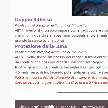
Doppio Riflesso
Privilegio del discepolo della luna di 11° livello
All'11° livello, il discepolo impara come raddoppiare i s
che uno in due diversi spazi non occupati entro 9 metri
usando la stessa azione bonus.
Protezione della Luna
Privilegio del discepolo della luna di 15° livello
Al 15° livello, finché un riflesso del ranger si trova entro 1
da creature che possono vederli subiscono svantaggio.
Inoltre, quando una creatura bersaglia il ranger con un 
4,5 metri verso di lui, facendo potenzialmente subire svan
Potete scaricare il PDF del Discepolo della Luna scritto da J
Cosa ne pensate di questa sottoclasse? La usereste? Avete id
Link al profilo Reddit di Jasper GM:
https://www.reddi