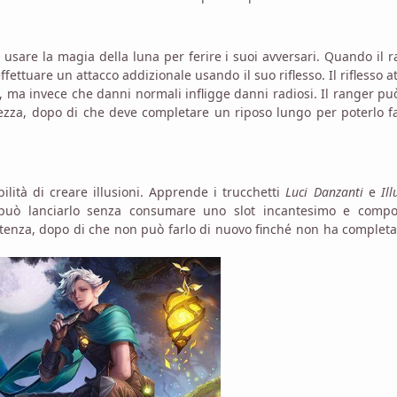
a usare la magia della luna per ferire i suoi avversari. Quando il 
ffettuare un attacco addizionale usando il suo riflesso. Il riflesso a
i, ma invece che danni normali infligge danni radiosi. Il ranger pu
ezza, dopo di che deve completare un riposo lungo per poterlo f
bilità di creare illusioni. Apprende i trucchetti
Luci Danzanti
e
Ill
può lanciarlo senza consumare uno slot incantesimo e compo
tenza, dopo di che non può farlo di nuovo finché non ha complet