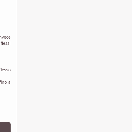
invece
flessi
flesso
fino a