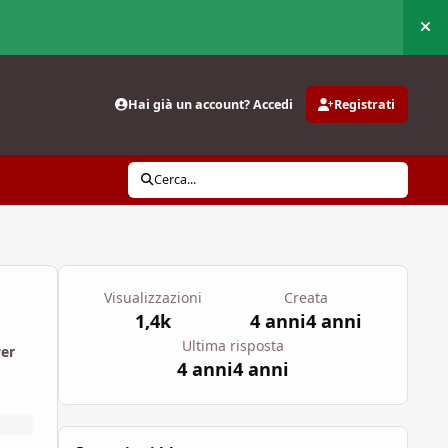
Nas
Hai già un account? Accedi
Registrati
Cerca...
Visualizzazioni
Creata
1,4k
4 anni
4 anni
Ultima risposta
wer
4 anni
4 anni