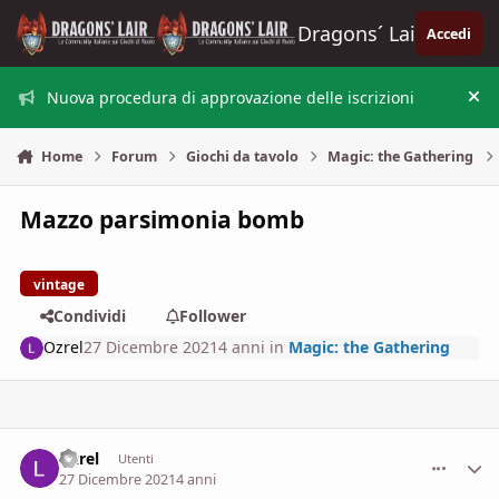
Vai al contenuto
Dragons´ Lair
Accedi
Nuova procedura di approvazione delle iscrizioni
Nas
Home
Forum
Giochi da tavolo
Magic: the Gathering
Mazzo parsimonia bomb
vintage
Condividi
Follower
Ozrel
27 Dicembre 2021
4 anni
in
Magic: the Gathering
Ozrel
comment_
Stati
Utenti
27 Dicembre 2021
4 anni