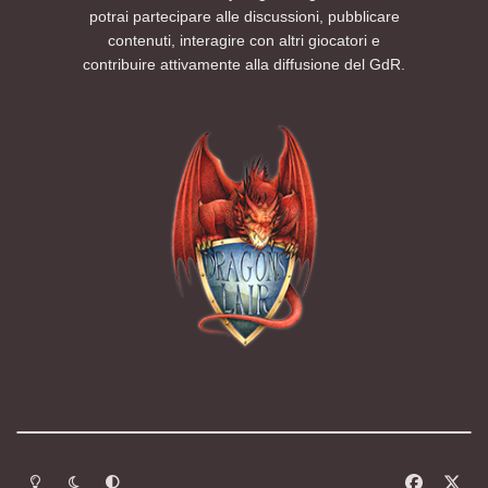
potrai partecipare alle discussioni, pubblicare
contenuti, interagire con altri giocatori e
contribuire attivamente alla diffusione del GdR.
Modalità chiara
Modalità scura
Segui la preferenza del sistema
f
x