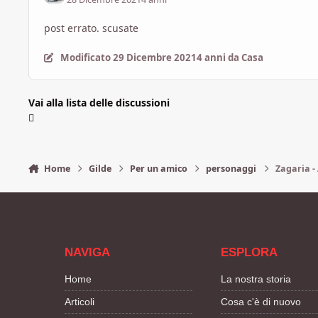
post errato. scusate
Modificato
29 Dicembre 2021
4 anni
da Casa
Vai alla lista delle discussioni
Home
Gilde
Per un amico
personaggi
Zagaria -
NAVIGA
ESPLORA
Home
La nostra storia
Articoli
Cosa c'è di nuovo