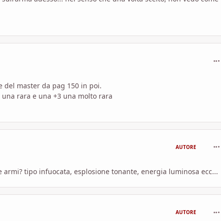
com
le del master da pag 150 in poi.
una rara e una +3 una molto rara
com
AUTORE
e armi? tipo infuocata, esplosione tonante, energia luminosa ecc...
com
AUTORE