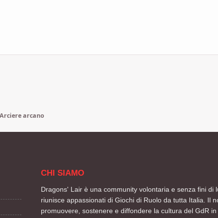
 Arciere arcano
CHI SIAMO
Dragons' Lair è una community volontaria e senza fini di l
riunisce appassionati di Giochi di Ruolo da tutta Italia. Il n
promuovere, sostenere e diffondere la cultura del GdR in 