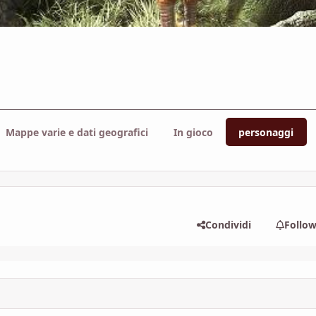
Mappe varie e dati geografici
In gioco
personaggi
Condividi
Follo