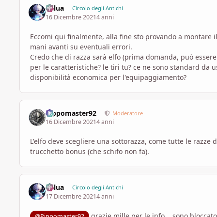
Killua
Circolo degli Antichi
16 Dicembre 2021
4 anni
Eccomi qui finalmente, alla fine sto provando a montare il
mani avanti su eventuali errori.
Credo che di razza sarà elfo (prima domanda, può essere g
per le caratteristiche? le tiri tu? ce ne sono standard da 
disponibilità economica per l'equipaggiamento?
Pippomaster92
Moderatore
16 Dicembre 2021
4 anni
L'elfo deve scegliere una sottorazza, come tutte le razze dit
trucchetto bonus (che schifo non fa).
Killua
Circolo degli Antichi
17 Dicembre 2021
4 anni
grazie mille per le info... sono bloccat
@Pippomaster92