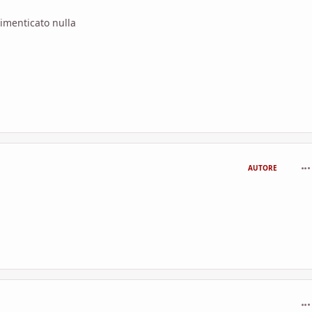
imenticato nulla
com
AUTORE
com