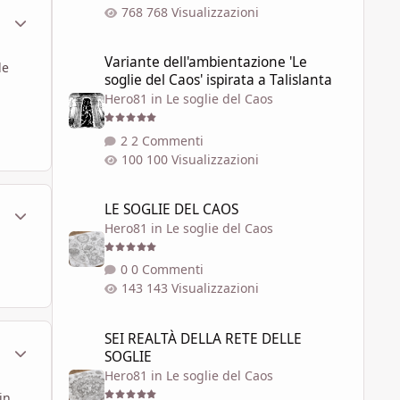
768 Visualizzazioni
ment_1784705
Statistiche Autore
Variante dell'ambientazione 'Le soglie del Caos' ispirata a 
Variante dell'ambientazione 'Le
le
soglie del Caos' ispirata a Talislanta
Hero81
in
Le soglie del Caos
2 Commenti
100 Visualizzazioni
LE SOGLIE DEL CAOS
LE SOGLIE DEL CAOS
ment_1784740
Statistiche Autore
Hero81
in
Le soglie del Caos
0 Commenti
143 Visualizzazioni
SEI REALTÀ DELLA RETE DELLE SOGLIE
SEI REALTÀ DELLA RETE DELLE
ment_1784922
Statistiche Autore
SOGLIE
Hero81
in
Le soglie del Caos
in