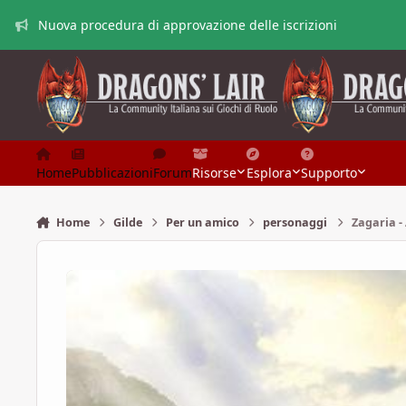
Vai al contenuto
Nuova procedura di approvazione delle iscrizioni
Home
Pubblicazioni
Forum
Risorse
Esplora
Supporto
Home
Gilde
Per un amico
personaggi
Zagaria -