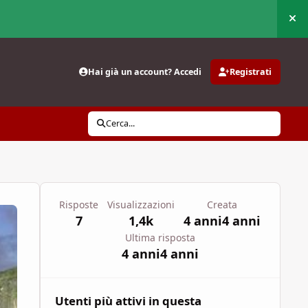
Nas
Hai già un account? Accedi
Registrati
Cerca...
Risposte
Visualizzazioni
Creata
7
1,4k
4 anni
4 anni
Ultima risposta
4 anni
4 anni
Utenti più attivi in questa