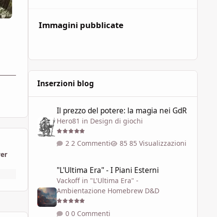
Immagini pubblicate
Inserzioni blog
Il prezzo del potere: la magia nei GdR
Il prezzo del potere: la magia nei GdR
Hero81
in
Design di giochi
2 Commenti
85 Visualizzazioni
wer
"L'Ultima Era" - I Piani Esterni
"L'Ultima Era" - I Piani Esterni
Vackoff
in
"L'Ultima Era" -
Ambientazione Homebrew D&D
0 Commenti