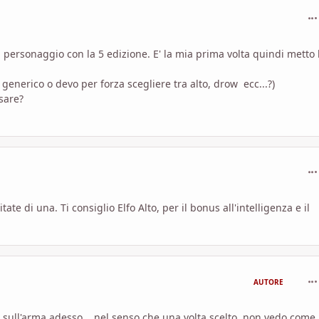
com
 personaggio con la 5 edizione. E' la mia prima volta quindi metto 
enerico o devo per forza scegliere tra alto, drow ecc...?)
usare?
com
ate di una. Ti consiglio Elfo Alto, per il bonus all'intelligenza e il
com
AUTORE
o sull'arma adesso... nel senso che una volta scelto, non vedo come 