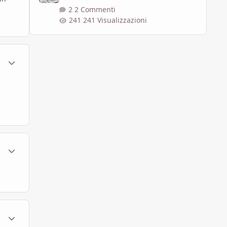
2 Commenti
241 Visualizzazioni
ment_1784929
Statistiche Autore
ment_1784938
Statistiche Autore
ment_1785040
Statistiche Autore